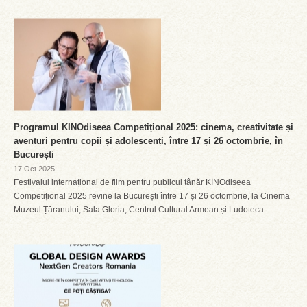
Programul KINOdiseea Competițional 2025: cinema, creativitate și
aventuri pentru copii și adolescenți, între 17 și 26 octombrie, în
București
17 Oct 2025
Festivalul internațional de film pentru publicul tânăr KINOdiseea
Competițional 2025 revine la București între 17 și 26 octombrie, la Cinema
Muzeul Țăranului, Sala Gloria, Centrul Cultural Armean și Ludoteca...