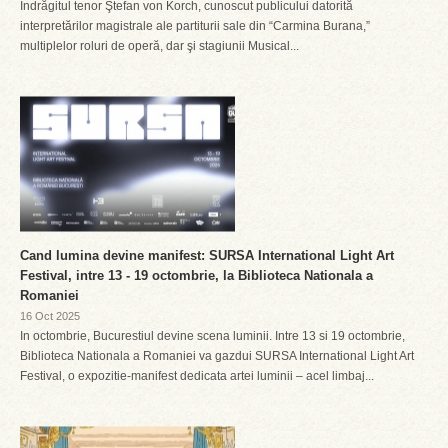
Îndrăgitul tenor Ştefan von Korch, cunoscut publicului datorită
interpretărilor magistrale ale partiturii sale din “Carmina Burana,”
multiplelor roluri de operă, dar şi stagiunii Musical...
Cand lumina devine manifest: SURSA International Light Art
Festival, intre 13 - 19 octombrie, la Biblioteca Nationala a
Romaniei
16 Oct 2025
In octombrie, Bucurestiul devine scena luminii. Intre 13 si 19 octombrie,
Biblioteca Nationala a Romaniei va gazdui SURSA International Light Art
Festival, o expozitie-manifest dedicata artei luminii – acel limbaj...