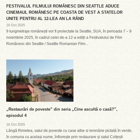
FESTIVALUL FILMULUI ROMÂNESC DIN SEATTLE ADUCE
CINEMAUL ROMÂNESC PE COASTA DE VEST A STATELOR
UNITE PENTRU AL 12-LEA AN LA RÂND
16 Oct 2025
9 lungmetraje românești vor fi proiectate la Seattle, SUA, în perioada 7 – 9
noiembrie 2025, în cadrul celei de-a 12-a ediții a Festivalului de Film
Românesc din Seattle / Seattle Romanian Film...
„Restaurări de poveste” din seria „Cine ascultă o casă?”,
episodul 4
16 Oct 2025
Lângă Rimetea, satul de poveste cu case albe si lemnărie pictată în verde,
în comuna cu același nume, înflorește prin restaurare și satul Colțești