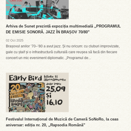
Arhiva de Sunet prezintă expoziția multimedială „PROGRAMUL
DE EMISIE SONORĂ. JAZZ ÎN BRAȘOV 70/80”
02 Oct 2025
Brașovul anilor ’70–’80 a avut jazz. Și nu oricum: cu cluburi improvizate,
gale cu ștaif și o infrastructură culturală care reușea să facă din fiecare
concert un mic eveniment diplomatic. „Programul de...
Festivalul Internațional de Muzică de Cameră SoNoRo, la ceas
aniversar: ediția nr. 20, „Rapsodia Română”