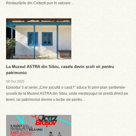
Restaurările din Colțești pun în valoare...
La Muzeul ASTRA din Sibiu, casele devin școli vii pentru
patrimoniu
09 Oct 2025
Episodul 3 al seriei „Cine ascultă o casă?” aduce în prim-plan șantierele-
școală de la Muzeul ASTRA din Sibiu, unde meșteșugul se predă direct pe
teren, iar patrimoniul devine o lecție vie pentru...