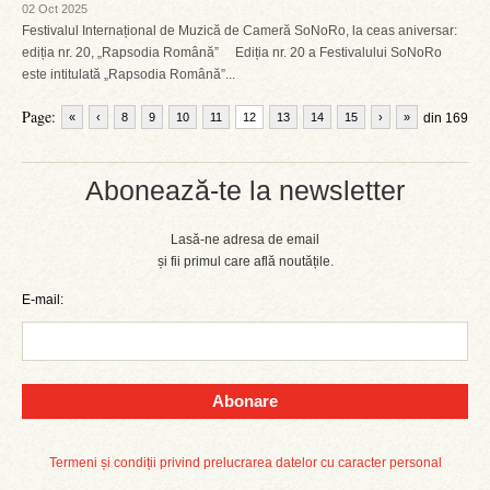
02 Oct 2025
Festivalul Internațional de Muzică de Cameră SoNoRo, la ceas aniversar:
ediția nr. 20, „Rapsodia Română” Ediția nr. 20 a Festivalului SoNoRo
este intitulată „Rapsodia Română”...
Page:
«
‹
8
9
10
11
12
13
14
15
›
»
din 169
Abonează-te la newsletter
Lasă-ne adresa de email
și fii primul care află noutățile.
E-mail:
Abonare
Termeni și condiții privind prelucrarea datelor cu caracter personal