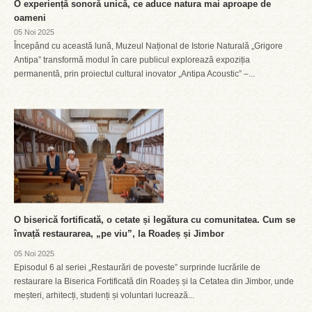
O experiență sonoră unică, ce aduce natura mai aproape de
oameni
05 Noi 2025
Începând cu această lună, Muzeul Național de Istorie Naturală „Grigore
Antipa” transformă modul în care publicul explorează expoziția
permanentă, prin proiectul cultural inovator „Antipa Acoustic” –...
O biserică fortificată, o cetate și legătura cu comunitatea. Cum se
învață restaurarea, „pe viu”, la Roadeș și Jimbor
05 Noi 2025
Episodul 6 al seriei „Restaurări de poveste” surprinde lucrările de
restaurare la Biserica Fortificată din Roadeș și la Cetatea din Jimbor, unde
meșteri, arhitecți, studenți și voluntari lucrează...