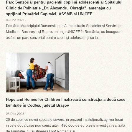
Parc Senzorial pentru pacienții copii și adolescenți ai Spitalului
Clinic de Psihiatrie „Dr. Alexandru Obregia”, amenajat cu
sprijinul Primăriei Capitalei, ASSMB și UNICEF
05 Dec 2023
Primăria Municipiului București, prin Administrația Spitalelor și Serviciilor
Medicale București, și Reprezentanța UNICEF în România, au inaugurat
astăzi, un parc senzorial pentru copiii și adolescenții cu tu...
Hope and Homes for Children finalizează construcția a două case
familiale în Codlea, județul Brașov
05 Dec 2023
20 de copii cu nevoi speciale severe, în prezent instituționalizați, vor locui
în cele două case nou construite; 480.000 de euro este investiția realizată
de Fundație, cu susținerea LPP România și...