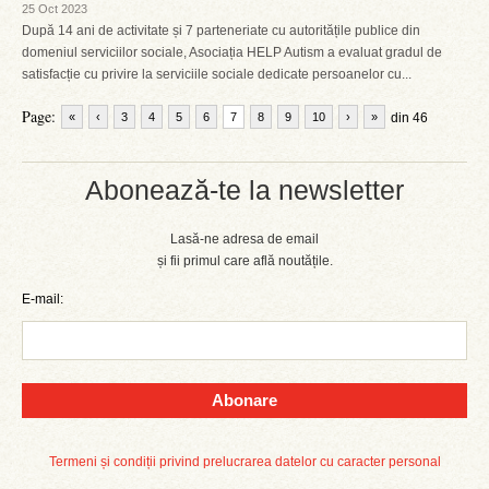
25 Oct 2023
După 14 ani de activitate și 7 parteneriate cu autoritățile publice din
domeniul serviciilor sociale, Asociația HELP Autism a evaluat gradul de
satisfacție cu privire la serviciile sociale dedicate persoanelor cu...
Page:
«
‹
3
4
5
6
7
8
9
10
›
»
din 46
Abonează-te la newsletter
Lasă-ne adresa de email
și fii primul care află noutățile.
E-mail:
Abonare
Termeni și condiții privind prelucrarea datelor cu caracter personal