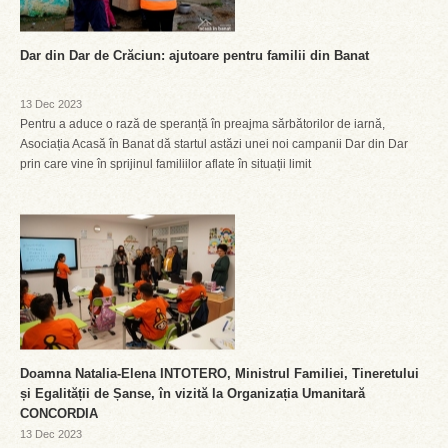
Dar din Dar de Crăciun: ajutoare pentru familii din Banat
13 Dec 2023
Pentru a aduce o rază de speranță în preajma sărbătorilor de iarnă,
Asociația Acasă în Banat dă startul astăzi unei noi campanii Dar din Dar
prin care vine în sprijinul familiilor aflate în situații limit
Doamna Natalia-Elena INTOTERO, Ministrul Familiei, Tineretului
și Egalității de Șanse, în vizită la Organizația Umanitară
CONCORDIA
13 Dec 2023