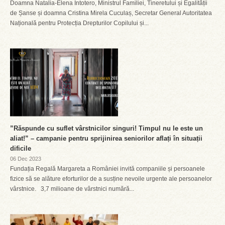
Doamna Natalia-Elena Intotero, Ministrul Familiei, Tineretului și Egalității
de Șanse și doamna Cristina Mirela Cuculaș, Secretar General Autoritatea
Națională pentru Protecția Drepturilor Copilului și...
”Răspunde cu suflet vârstnicilor singuri! Timpul nu le este un
aliat!” – campanie pentru sprijinirea seniorilor aflați în situații
dificile
06 Dec 2023
Fundația Regală Margareta a României invită companiile și persoanele
fizice să se alăture eforturilor de a susține nevoile urgente ale persoanelor
vârstnice. 3,7 milioane de vârstnici numără...