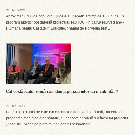
21 Dec 2023
Aproximativ 700 de copii din 5 județe au beneficiat timp de 10 luni de un
program afterschool datorită proiectului NOROC - Inițiativa NOrvegiano -
ROmână pentru Calitate în Educație, finanțat de Norvegia prin...
Cât costă statul român asistența persoanelor cu dizabilități?
21 Dec 2023
Păpădia, o plantă pe care nimeni nu și-o dorește în grădină, dar care are
proprietăți medicinale nebănuite, cu această paralelă s-a încheiat proiectul
„AcceDis - Acces pe piața muncii pentru persoanele...