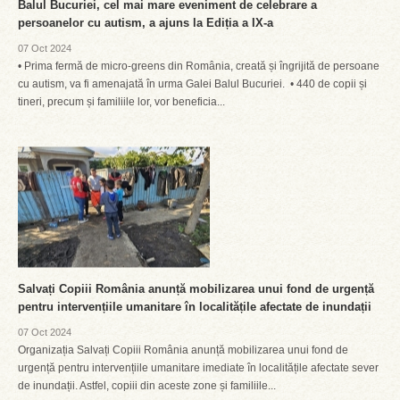
Balul Bucuriei, cel mai mare eveniment de celebrare a
persoanelor cu autism, a ajuns la Ediția a IX-a
07 Oct 2024
• Prima fermă de micro-greens din România, creată și îngrijită de persoane
cu autism, va fi amenajată în urma Galei Balul Bucuriei. • 440 de copii și
tineri, precum și familiile lor, vor beneficia...
Salvați Copiii România anunță mobilizarea unui fond de urgență
pentru intervențiile umanitare în localitățile afectate de inundații
07 Oct 2024
Organizația Salvați Copiii România anunță mobilizarea unui fond de
urgență pentru intervențiile umanitare imediate în localitățile afectate sever
de inundații. Astfel, copiii din aceste zone și familiile...