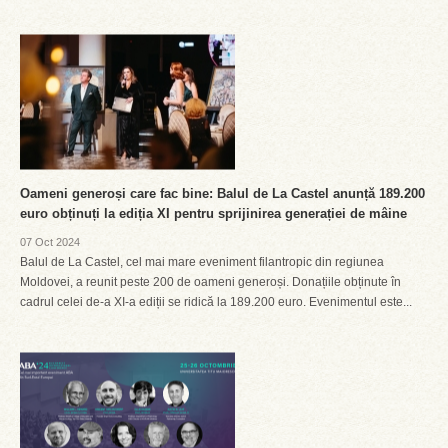
Oameni generoși care fac bine: Balul de La Castel anunță 189.200
euro obținuți la ediția XI pentru sprijinirea generației de mâine
07 Oct 2024
Balul de La Castel, cel mai mare eveniment filantropic din regiunea
Moldovei, a reunit peste 200 de oameni generoși. Donațiile obținute în
cadrul celei de-a XI-a ediții se ridică la 189.200 euro. Evenimentul este...