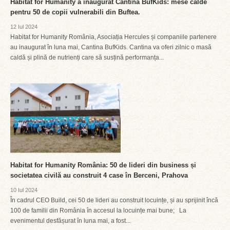
Habitat for Humanity a inaugurat Cantina BufKids: mese calde
pentru 50 de copii vulnerabili din Buftea.
12 Iul 2024
Habitat for Humanity România, Asociația Hercules și companiile partenere
au inaugurat în luna mai, Cantina BufKids. Cantina va oferi zilnic o masă
caldă și plină de nutrienți care să susțină performanța...
Habitat for Humanity România: 50 de lideri din business și
societatea civilă au construit 4 case în Berceni, Prahova
10 Iul 2024
În cadrul CEO Build, cei 50 de lideri au construit locuințe, și au sprijinit încă
100 de familii din România în accesul la locuințe mai bune; La
evenimentul desfășurat în luna mai, a fost...