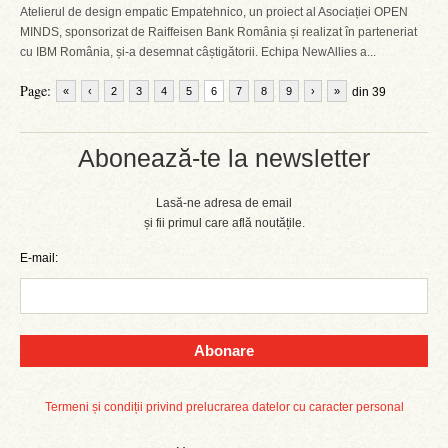
Atelierul de design empatic Empatehnico, un proiect al Asociației OPEN
MINDS, sponsorizat de Raiffeisen Bank România și realizat în parteneriat
cu IBM România, și-a desemnat câștigătorii. Echipa NewAllies a...
Page:
«
‹
2
3
4
5
6
7
8
9
›
»
din 39
Abonează-te la newsletter
Lasă-ne adresa de email
și fii primul care află noutățile.
E-mail:
Abonare
Termeni și condiții privind prelucrarea datelor cu caracter personal