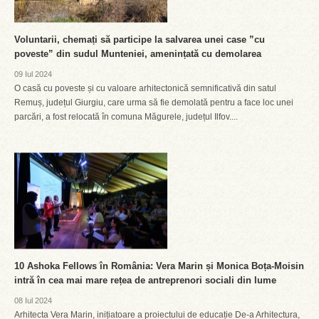
Voluntarii, chemați să participe la salvarea unei case ”cu
poveste” din sudul Munteniei, amenințată cu demolarea
09 Iul 2024
O casă cu poveste și cu valoare arhitectonică semnificativă din satul
Remuș, județul Giurgiu, care urma să fie demolată pentru a face loc unei
parcări, a fost relocată în comuna Măgurele, județul Ilfov....
10 Ashoka Fellows în România: Vera Marin și Monica Boța-Moisin
intră în cea mai mare rețea de antreprenori sociali din lume
08 Iul 2024
Arhitecta Vera Marin, inițiatoare a proiectului de educație De-a Arhitectura,