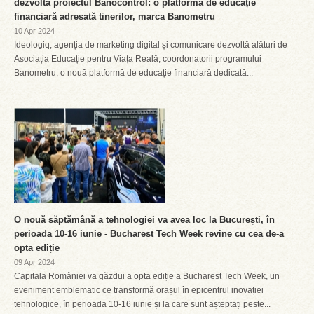
dezvoltă proiectul Banocontrol: o platformă de educație
financiară adresată tinerilor, marca Banometru
10 Apr 2024
Ideologiq, agenția de marketing digital și comunicare dezvoltă alături de
Asociația Educație pentru Viața Reală, coordonatorii programului
Banometru, o nouă platformă de educație financiară dedicată...
O nouă săptămână a tehnologiei va avea loc la București, în
perioada 10-16 iunie - Bucharest Tech Week revine cu cea de-a
opta ediție
09 Apr 2024
Capitala României va găzdui a opta ediție a Bucharest Tech Week, un
eveniment emblematic ce transformă orașul în epicentrul inovației
tehnologice, în perioada 10-16 iunie și la care sunt așteptați peste...