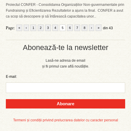
Proiectul CONFER - Consolidarea Organizațiilor Non-guvernamentale prin
Fundraising și Eficientizarea Rezultatelor a ajuns la final. CONFER a avut
ca scop să descopere și să întărească capacitatea unor...
Page:
«
‹
1
2
3
4
5
6
7
8
›
»
din 43
Abonează-te la newsletter
Lasă-ne adresa de email
și fii primul care află noutățile.
E-mail:
Abonare
Termeni și condiții privind prelucrarea datelor cu caracter personal