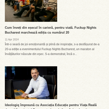
Cum înveți din eșecul în carieră, pentru viată. Fuckup Nights
Bucharest marchează ediția cu numărul 20
11 Apr 2024
Într-o seară de joi emoționantă și plină de inspirație, s-a desfășurat de-a
20-a ediție a evenimentului Fuckup Nights Bucharest, un maraton al
învățăturilor născute din eșec. S-a demonstrat, încă o...
Ideologiq împreună cu Asociația Educație pentru Viața Reală