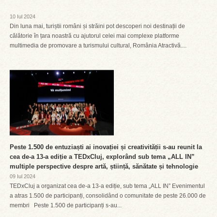
10 Iul 2024
Din luna mai, turiștii români și străini pot descoperi noi destinații de
călătorie în țara noastră cu ajutorul celei mai complexe platforme
multimedia de promovare a turismului cultural, România Atractivă....
Peste 1.500 de entuziaști ai inovației și creativității s-au reunit la
cea de-a 13-a ediție a TEDxCluj, explorând sub tema „ALL IN”
multiple perspective despre artă, știință, sănătate și tehnologie
09 Iul 2024
TEDxCluj a organizat cea de-a 13-a ediție, sub tema „ALL IN” Evenimentul
a atras 1.500 de participanți, consolidând o comunitate de peste 26.000 de
membri Peste 1.500 de participanți s-au...