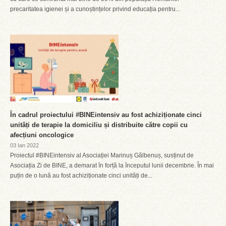
precaritatea igienei și a cunoștințelor privind educația pentru...
În cadrul proiectului #BINEintensiv au fost achiziționate cinci
unități de terapie la domiciliu și distribuite către copii cu
afecțiuni oncologice
03 Ian 2022
Proiectul #BINEintensiv al Asociației Marinuș Gălbenuș, susținut de
Asociația Zi de BINE, a demarat în forță la începutul lunii decembrie. În mai
puțin de o lună au fost achiziționate cinci unități de...