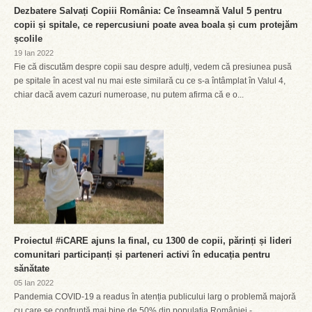
Dezbatere Salvați Copiii România: Ce înseamnă Valul 5 pentru
copii și spitale, ce repercusiuni poate avea boala și cum protejăm
școlile
19 Ian 2022
Fie că discutăm despre copii sau despre adulți, vedem că presiunea pusă
pe spitale în acest val nu mai este similară cu ce s-a întâmplat în Valul 4,
chiar dacă avem cazuri numeroase, nu putem afirma că e o...
Proiectul #iCARE ajuns la final, cu 1300 de copii, părinți și lideri
comunitari participanți și parteneri activi în educația pentru
sănătate
05 Ian 2022
Pandemia COVID-19 a readus în atenția publicului larg o problemă majoră
cu care se confruntă mai bine de 50% din populația României -