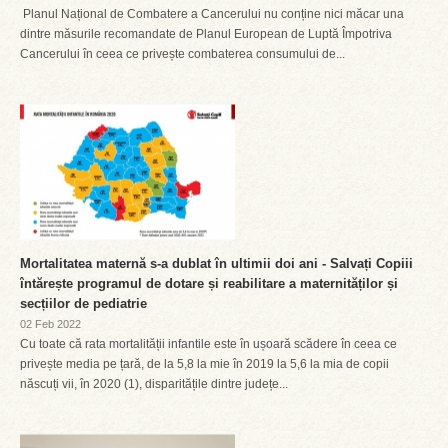
Planul Național de Combatere a Cancerului nu conține nici măcar una
dintre măsurile recomandate de Planul European de Luptă Împotriva
Cancerului în ceea ce privește combaterea consumului de...
Mortalitatea maternă s-a dublat în ultimii doi ani - Salvați Copiii
întărește programul de dotare și reabilitare a maternităților și
secțiilor de pediatrie
02 Feb 2022
Cu toate că rata mortalității infantile este în ușoară scădere în ceea ce
privește media pe țară, de la 5,8 la mie în 2019 la 5,6 la mia de copii
născuți vii, în 2020 (1), disparitățile dintre județe...