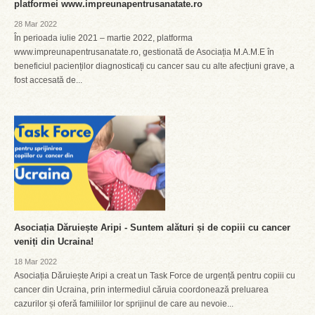
platformei www.impreunapentrusanatate.ro
28 Mar 2022
În perioada iulie 2021 – martie 2022, platforma
www.impreunapentrusanatate.ro, gestionată de Asociația M.A.M.E în
beneficiul pacienților diagnosticați cu cancer sau cu alte afecțiuni grave, a
fost accesată de...
Asociația Dăruiește Aripi - Suntem alături și de copiii cu cancer
veniți din Ucraina!
18 Mar 2022
Asociația Dăruiește Aripi a creat un Task Force de urgență pentru copiii cu
cancer din Ucraina, prin intermediul căruia coordonează preluarea
cazurilor și oferă familiilor lor sprijinul de care au nevoie...