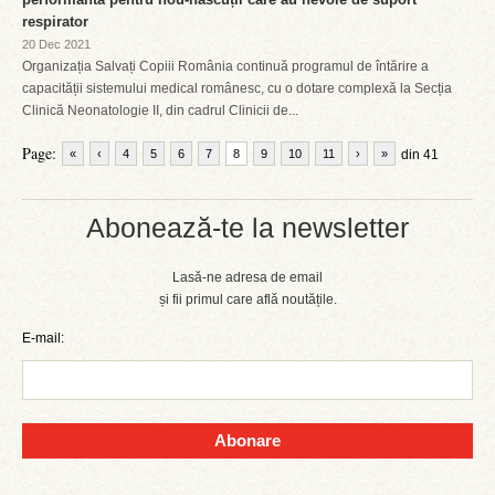
respirator
20 Dec 2021
Organizația Salvați Copiii România continuă programul de întărire a
capacității sistemului medical românesc, cu o dotare complexă la Secția
Clinică Neonatologie II, din cadrul Clinicii de...
Page:
«
‹
4
5
6
7
8
9
10
11
›
»
din 41
Abonează-te la newsletter
Lasă-ne adresa de email
și fii primul care află noutățile.
E-mail:
Abonare