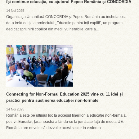
își continue educația, cu ajutorul Pepco România și CONCORDIA
14 Noi 2025
Organizația Umanitară CONCORDIA și Pepco România au încheiat cea
de-a treia ediție a proiectului „Educație pentru toți copiii!”, un program
dedicat sprijinirii copiilor din medii vulnerabile, care a...
Connecting for Non-Formal Education 2025 vine cu 11 idei și
practici pentru susținerea educației non-formale
14 Noi 2025
România este pe ultimul loc la accesul tinerilor la educație non-formală,
potrivit Eurostat, țara noastră aflându-se la jumătate față de media UE.
România are nevoie să dezvolte acest sector în vederea...