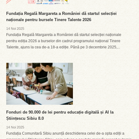
Fundația Regală Margareta a României dă startul selecției
naționale pentru bursele Tinere Talente 2026
14 Noi 2025
Fundația Regală Margareta a României dă startul selecției naționale
pentru ediția 2026 a burselor din cadrul programului național Tinere
Talente, ajuns la cea de-a 18-a ediție. Până pe 3 decembrie 2025,...
Fonduri de 90.000 de lei pentru educație digitală și AI la
Științescu Sibiu 8.0
14 Noi 2025
Fundația Comunitară Sibiu anunță deschiderea celei de-a opta ediții a