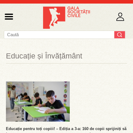
Educație și Învățământ
Educație pentru toți copiii! – Ediția a 3-a: 160 de copii sprijiniți să