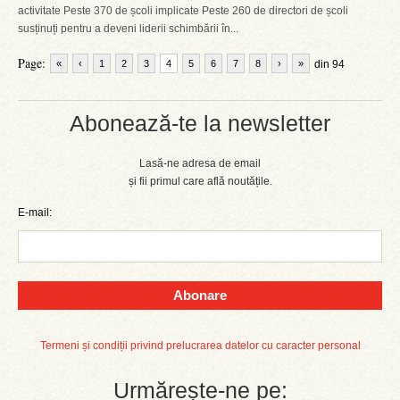
activitate Peste 370 de școli implicate Peste 260 de directori de școli
susținuți pentru a deveni liderii schimbării în...
Page:
«
‹
1
2
3
4
5
6
7
8
›
»
din 94
Abonează-te la newsletter
Lasă-ne adresa de email
și fii primul care află noutățile.
E-mail:
Abonare
Termeni și condiții privind prelucrarea datelor cu caracter personal
Urmărește-ne pe: