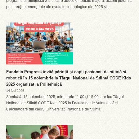
programului Științescu Sibiu, care aduce o noutate majoră: accent puternic
pe direcțiile emergente ale evoluției tehnologice din 2025 și...
Fundația Progress invită părinții și copii pasionați de știință și
robotică în 15 noiembrie la Târgul Național de Știință CODE Kids
2025 organizat la Politehnică
14 Noi 2025
Sâmbătă, 15 noiembrie 2025, între orele 11:00 și 15:00, are loc Târgul
Național de Știință CODE Kids 2025 la Facultatea de Automatică și
Calculatoare din cadrul Universității Naționale de Știință...