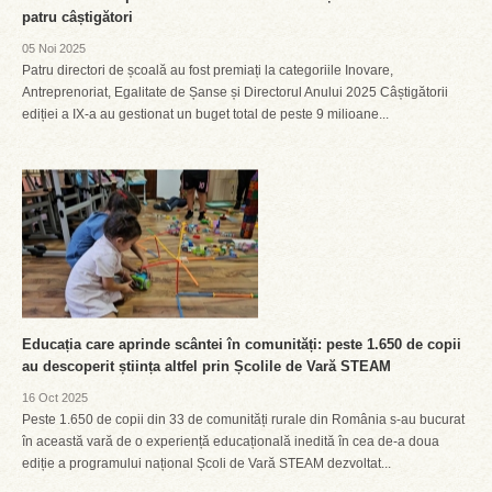
patru câștigători
05 Noi 2025
Patru directori de școală au fost premiați la categoriile Inovare,
Antreprenoriat, Egalitate de Șanse și Directorul Anului 2025 Câștigătorii
ediției a IX-a au gestionat un buget total de peste 9 milioane...
Educația care aprinde scântei în comunități: peste 1.650 de copii
au descoperit știința altfel prin Școlile de Vară STEAM
16 Oct 2025
Peste 1.650 de copii din 33 de comunități rurale din România s-au bucurat
în această vară de o experiență educațională inedită în cea de-a doua
ediție a programului național Școli de Vară STEAM dezvoltat...