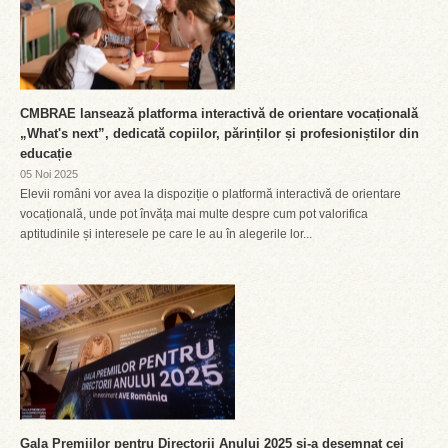
CMBRAE lansează platforma interactivă de orientare vocațională
„What's next”, dedicată copiilor, părinților și profesioniștilor din
educație
05 Noi 2025
Elevii români vor avea la dispoziție o platformă interactivă de orientare
vocațională, unde pot învăța mai multe despre cum pot valorifica
aptitudinile și interesele pe care le au în alegerile lor...
Gala Premiilor pentru Directorii Anului 2025 și-a desemnat cei