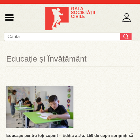
Educație și Învățământ
Educație pentru toți copiii! – Ediția a 3-a: 160 de copii sprijiniți să