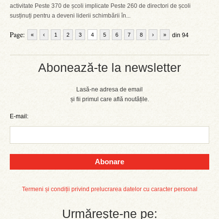
activitate Peste 370 de școli implicate Peste 260 de directori de școli
susținuți pentru a deveni liderii schimbării în...
Page:
«
‹
1
2
3
4
5
6
7
8
›
»
din 94
Abonează-te la newsletter
Lasă-ne adresa de email
și fii primul care află noutățile.
E-mail:
Abonare
Termeni și condiții privind prelucrarea datelor cu caracter personal
Urmărește-ne pe: