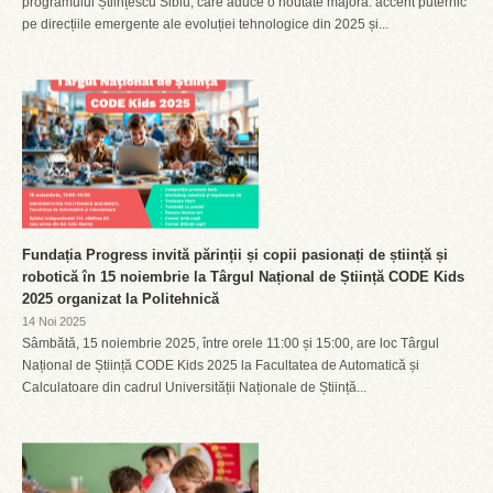
programului Științescu Sibiu, care aduce o noutate majoră: accent puternic
pe direcțiile emergente ale evoluției tehnologice din 2025 și...
Fundația Progress invită părinții și copii pasionați de știință și
robotică în 15 noiembrie la Târgul Național de Știință CODE Kids
2025 organizat la Politehnică
14 Noi 2025
Sâmbătă, 15 noiembrie 2025, între orele 11:00 și 15:00, are loc Târgul
Național de Știință CODE Kids 2025 la Facultatea de Automatică și
Calculatoare din cadrul Universității Naționale de Știință...