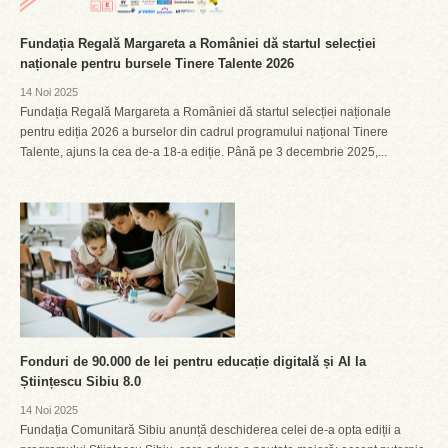
Fundația Regală Margareta a României dă startul selecției
naționale pentru bursele Tinere Talente 2026
14 Noi 2025
Fundația Regală Margareta a României dă startul selecției naționale
pentru ediția 2026 a burselor din cadrul programului național Tinere
Talente, ajuns la cea de-a 18-a ediție. Până pe 3 decembrie 2025,...
Fonduri de 90.000 de lei pentru educație digitală și AI la
Științescu Sibiu 8.0
14 Noi 2025
Fundația Comunitară Sibiu anunță deschiderea celei de-a opta ediții a