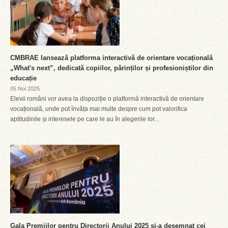
CMBRAE lansează platforma interactivă de orientare vocațională
„What's next”, dedicată copiilor, părinților și profesioniștilor din
educație
05 Noi 2025
Elevii români vor avea la dispoziție o platformă interactivă de orientare
vocațională, unde pot învăța mai multe despre cum pot valorifica
aptitudinile și interesele pe care le au în alegerile lor...
Gala Premiilor pentru Directorii Anului 2025 și-a desemnat cei