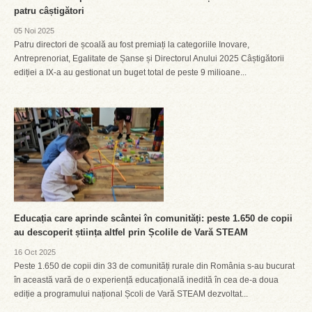
patru câștigători
05 Noi 2025
Patru directori de școală au fost premiați la categoriile Inovare,
Antreprenoriat, Egalitate de Șanse și Directorul Anului 2025 Câștigătorii
ediției a IX-a au gestionat un buget total de peste 9 milioane...
Educația care aprinde scântei în comunități: peste 1.650 de copii
au descoperit știința altfel prin Școlile de Vară STEAM
16 Oct 2025
Peste 1.650 de copii din 33 de comunități rurale din România s-au bucurat
în această vară de o experiență educațională inedită în cea de-a doua
ediție a programului național Școli de Vară STEAM dezvoltat...