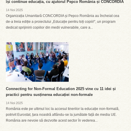
își continue educația, cu ajutorul Pepco România și CONCORDIA
14 Noi 2025
Organizația Umanitară CONCORDIA și Pepco România au încheiat cea
de-a treia ediție a proiectului „Educație pentru toți copiii!”, un program
dedicat sprijinirii copiilor din medii vulnerabile, care a...
Connecting for Non-Formal Education 2025 vine cu 11 idei și
practici pentru susținerea educației non-formale
14 Noi 2025
România este pe ultimul loc la accesul tinerilor la educație non-formală,
potrivit Eurostat, țara noastră aflându-se la jumătate față de media UE.
România are nevoie să dezvolte acest sector în vederea...