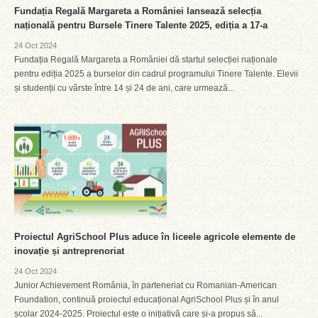
Fundația Regală Margareta a României lansează selecția
națională pentru Bursele Tinere Talente 2025, ediția a 17-a
24 Oct 2024
Fundația Regală Margareta a României dă startul selecției naționale
pentru ediția 2025 a burselor din cadrul programului Tinere Talente. Elevii
și studenții cu vârste între 14 și 24 de ani, care urmează...
Proiectul AgriSchool Plus aduce în liceele agricole elemente de
inovație și antreprenoriat
24 Oct 2024
Junior Achievement România, în parteneriat cu Romanian-American
Foundation, continuă proiectul educațional AgriSchool Plus și în anul
școlar 2024-2025. Proiectul este o inițiativă care și-a propus să...