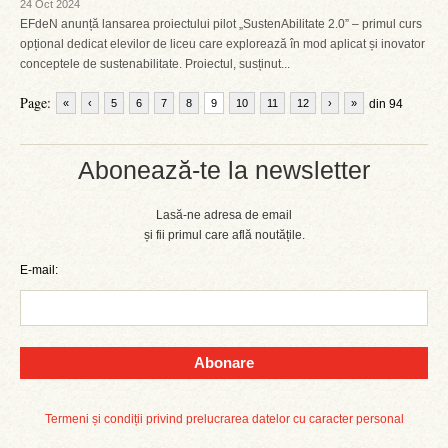
24 Oct 2024
EFdeN anunță lansarea proiectului pilot „SustenAbilitate 2.0” – primul curs
opțional dedicat elevilor de liceu care explorează în mod aplicat și inovator
conceptele de sustenabilitate. Proiectul, susținut...
Page:
«
‹
5
6
7
8
9
10
11
12
›
»
din 94
Abonează-te la newsletter
Lasă-ne adresa de email
și fii primul care află noutățile.
E-mail:
Abonare
Termeni și condiții privind prelucrarea datelor cu caracter personal