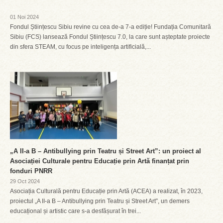
01 Noi 2024
Fondul Științescu Sibiu revine cu cea de-a 7-a ediție! Fundația Comunitară
Sibiu (FCS) lansează Fondul Științescu 7.0, la care sunt așteptate proiecte
din sfera STEAM, cu focus pe inteligența artificială,...
„A II-a B – Antibullying prin Teatru și Street Art”: un proiect al
Asociației Culturale pentru Educație prin Artă finanțat prin
fonduri PNRR
29 Oct 2024
Asociația Culturală pentru Educație prin Artă (ACEA) a realizat, în 2023,
proiectul „A II-a B – Antibullying prin Teatru și Street Art”, un demers
educațional și artistic care s-a desfășurat în trei...