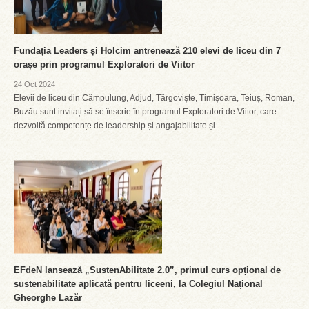
Fundația Leaders și Holcim antrenează 210 elevi de liceu din 7
orașe prin programul Exploratori de Viitor
24 Oct 2024
Elevii de liceu din Câmpulung, Adjud, Târgoviște, Timișoara, Teiuș, Roman,
Buzău sunt invitați să se înscrie în programul Exploratori de Viitor, care
dezvoltă competențe de leadership și angajabilitate și...
EFdeN lansează „SustenAbilitate 2.0”, primul curs opțional de
sustenabilitate aplicată pentru liceeni, la Colegiul Național
Gheorghe Lazăr