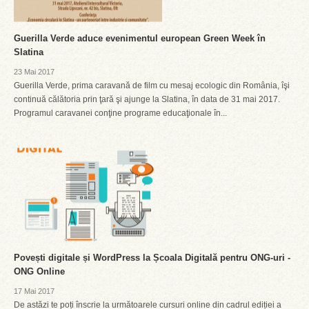
Guerilla Verde aduce evenimentul european Green Week în
Slatina
23 Mai 2017
Guerilla Verde, prima caravană de film cu mesaj ecologic din România, îşi
continuă călătoria prin ţară şi ajunge la Slatina, în data de 31 mai 2017.
Programul caravanei conţine programe educaţionale în...
Povești digitale și WordPress la Școala Digitală pentru ONG-uri -
ONG Online
17 Mai 2017
De astăzi te poți înscrie la următoarele cursuri online din cadrul ediției a