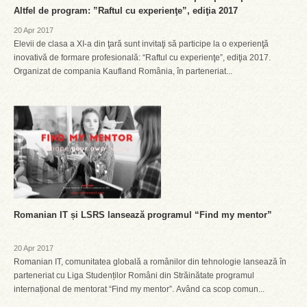
Altfel de program: ”Raftul cu experienţe”, ediţia 2017
20 Apr 2017
Elevii de clasa a XI-a din ţară sunt invitaţi să participe la o experienţă
inovativă de formare profesională: “Raftul cu experienţe”, ediţia 2017.
Organizat de compania Kaufland România, în parteneriat...
Romanian IT și LSRS lansează programul “Find my mentor”
20 Apr 2017
Romanian IT, comunitatea globală a românilor din tehnologie lansează în
parteneriat cu Liga Studenților Români din Străinătate programul
internațional de mentorat “Find my mentor”. Având ca scop comun...