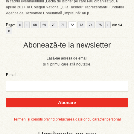
În cadrul evenimentului „Lecția de istorie” pe care l-au organizat joi, 6
aprilie 2017, la Colegiul Național „Iulia Hașdeu”, reprezentanții Fundației
Agenția de Dezvoltare Comunitară „Împreună” au p...
Page:
«
‹
68
69
70
71
72
73
74
75
›
din 94
»
Abonează-te la newsletter
Lasă-ne adresa de email
și fii primul care află noutățile.
E-mail:
Abonare
Termeni și condiții privind prelucrarea datelor cu caracter personal