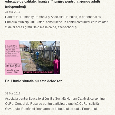
educație de calitate, hrană și îngrijire pentru a ajunge adulți
independenți
31 Mai 2017
Habitat for Humanity România și Asociația Hercules, în parteneriat cu
Primăria Municipiului Buftea, construiesc un centru comunitar care va oferi
zi de zi acces gratuit la o masă caldă, after-school și...
De 1 iunie situatia nu este deloc roz
31 Mai 2017
Asociația pentru Educație și Justiție Socială Human Catalyst, cu sprijinul
CeRe: Centrul de Resurse pentru participare publică CeRe, solicită
Guvernului României finanțarea de la bugetul de stat a Programului...