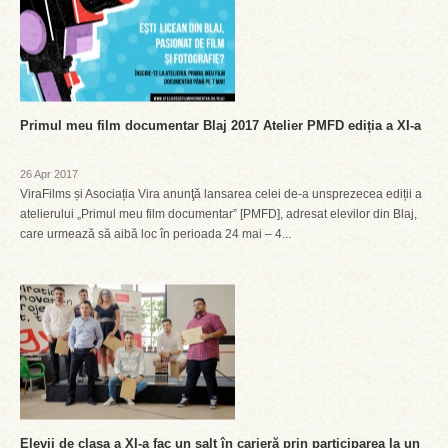
Primul meu film documentar Blaj 2017 Atelier PMFD ediția a XI-a
26 Apr 2017
ViraFilms și Asociația Vira anunţă lansarea celei de-a unsprezecea ediții a
atelierului „Primul meu film documentar” [PMFD], adresat elevilor din Blaj,
care urmează să aibă loc în perioada 24 mai – 4...
Elevii de clasa a XI-a fac un salt în carieră prin participarea la un