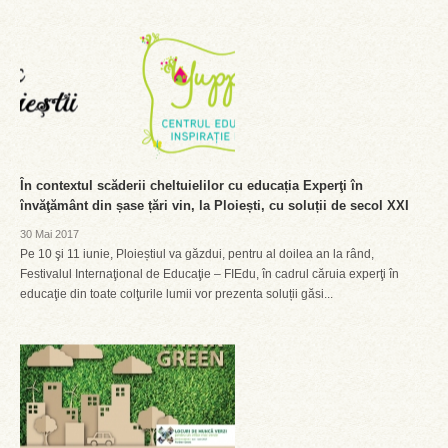
În contextul scăderii cheltuielilor cu educația Experţi în
învăţământ din șase țări vin, la Ploiești, cu soluții de secol XXI
30 Mai 2017
Pe 10 şi 11 iunie, Ploieștiul va găzdui, pentru al doilea an la rând,
Festivalul Internaţional de Educaţie – FIEdu, în cadrul căruia experţi în
educaţie din toate colţurile lumii vor prezenta soluții găsi...