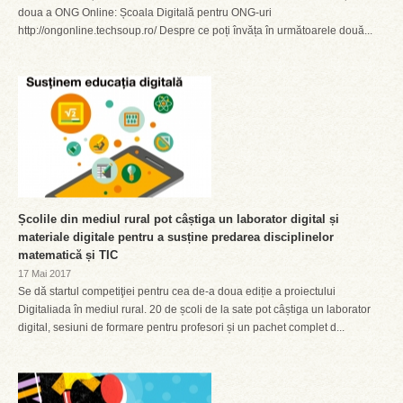
doua a ONG Online: Școala Digitală pentru ONG-uri
http://ongonline.techsoup.ro/ Despre ce poți învăța în următoarele două...
Școlile din mediul rural pot câștiga un laborator digital și
materiale digitale pentru a susține predarea disciplinelor
matematică și TIC
17 Mai 2017
Se dă startul competiţiei pentru cea de-a doua ediție a proiectului
Digitaliada în mediul rural. 20 de școli de la sate pot câștiga un laborator
digital, sesiuni de formare pentru profesori și un pachet complet d...