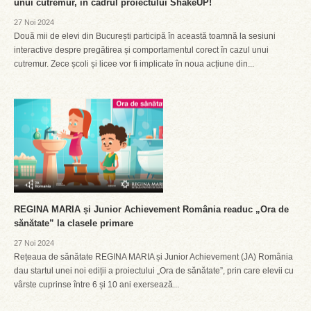
unui cutremur, în cadrul proiectului ShakeUP!
27 Noi 2024
Două mii de elevi din București participă în această toamnă la sesiuni
interactive despre pregătirea și comportamentul corect în cazul unui
cutremur. Zece școli și licee vor fi implicate în noua acțiune din...
REGINA MARIA și Junior Achievement România readuc „Ora de
sănătate” la clasele primare
27 Noi 2024
Rețeaua de sănătate REGINA MARIA și Junior Achievement (JA) România
dau startul unei noi ediții a proiectului „Ora de sănătate”, prin care elevii cu
vârste cuprinse între 6 și 10 ani exersează...