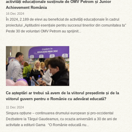
activități educaționale susținute de OMV Petrom și Junior
Achievement România
16 Dec 2024
În 2024, 2.189 de elevi au beneficiat de activități educaționale în cadrul
proiectului „Aptitudini esențiale pentru succesul tinerilor din comunitatea ta”
Peste 30 de voluntari OMV Petrom au sprijinit...
Ce așteptări ar trebui să avem de la viitorul președinte și de la
viitorul guvern pentru o Românie cu adevărat educată?
11 Dec 2024
Singura opțiune – continuarea drumului european și pro-occidental
Dezbatere la Târgul Gaudeamus, cu ocazia aniversării a 30 de ani de
activitate a editurii Gama “O Românie educată nu...