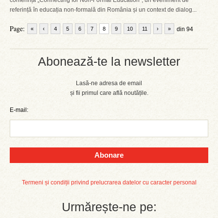
conferința „Connecting for Non-Formal Education”, un eveniment de
referință în educația non-formală din România și un context de dialog...
Page:
«
‹
4
5
6
7
8
9
10
11
›
»
din 94
Abonează-te la newsletter
Lasă-ne adresa de email
și fii primul care află noutățile.
E-mail:
Abonare
Termeni și condiții privind prelucrarea datelor cu caracter personal
Urmărește-ne pe: