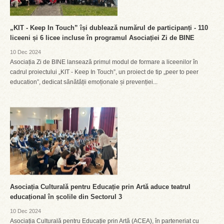
„KIT - Keep In Touch” își dublează numărul de participanți - 110
liceeni și 6 licee incluse în programul Asociației Zi de BINE
10 Dec 2024
Asociația Zi de BINE lansează primul modul de formare a liceenilor în
cadrul proiectului „KIT - Keep In Touch”, un proiect de tip „peer to peer
education”, dedicat sănătății emoționale și prevenției...
Asociația Culturală pentru Educație prin Artă aduce teatrul
educațional în școlile din Sectorul 3
10 Dec 2024
Asociația Culturală pentru Educație prin Artă (ACEA), în parteneriat cu