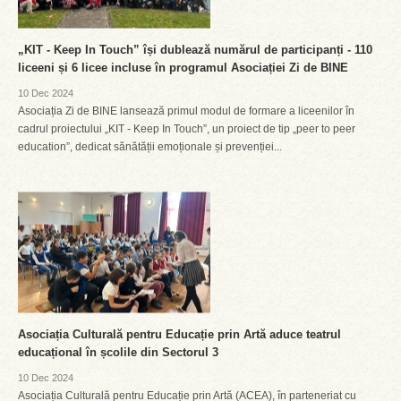
„KIT - Keep In Touch” își dublează numărul de participanți - 110
liceeni și 6 licee incluse în programul Asociației Zi de BINE
10 Dec 2024
Asociația Zi de BINE lansează primul modul de formare a liceenilor în
cadrul proiectului „KIT - Keep In Touch”, un proiect de tip „peer to peer
education”, dedicat sănătății emoționale și prevenției...
Asociația Culturală pentru Educație prin Artă aduce teatrul
educațional în școlile din Sectorul 3
10 Dec 2024
Asociația Culturală pentru Educație prin Artă (ACEA), în parteneriat cu