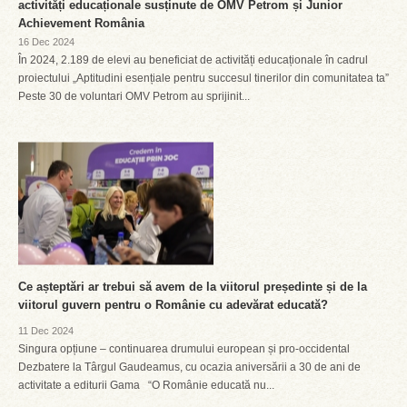
activități educaționale susținute de OMV Petrom și Junior
Achievement România
16 Dec 2024
În 2024, 2.189 de elevi au beneficiat de activități educaționale în cadrul
proiectului „Aptitudini esențiale pentru succesul tinerilor din comunitatea ta”
Peste 30 de voluntari OMV Petrom au sprijinit...
Ce așteptări ar trebui să avem de la viitorul președinte și de la
viitorul guvern pentru o Românie cu adevărat educată?
11 Dec 2024
Singura opțiune – continuarea drumului european și pro-occidental
Dezbatere la Târgul Gaudeamus, cu ocazia aniversării a 30 de ani de
activitate a editurii Gama “O Românie educată nu...