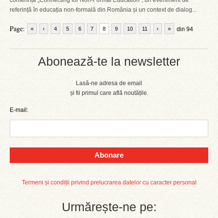
conferința „Connecting for Non-Formal Education”, un eveniment de
referință în educația non-formală din România și un context de dialog...
Page:
«
‹
4
5
6
7
8
9
10
11
›
»
din 94
Abonează-te la newsletter
Lasă-ne adresa de email
și fii primul care află noutățile.
E-mail:
Abonare
Termeni și condiții privind prelucrarea datelor cu caracter personal
Urmărește-ne pe: