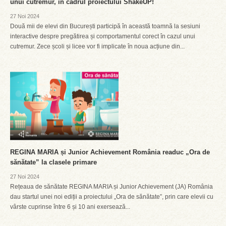
unui cutremur, în cadrul proiectului ShakeUP!
27 Noi 2024
Două mii de elevi din București participă în această toamnă la sesiuni
interactive despre pregătirea și comportamentul corect în cazul unui
cutremur. Zece școli și licee vor fi implicate în noua acțiune din...
REGINA MARIA și Junior Achievement România readuc „Ora de
sănătate” la clasele primare
27 Noi 2024
Rețeaua de sănătate REGINA MARIA și Junior Achievement (JA) România
dau startul unei noi ediții a proiectului „Ora de sănătate”, prin care elevii cu
vârste cuprinse între 6 și 10 ani exersează...