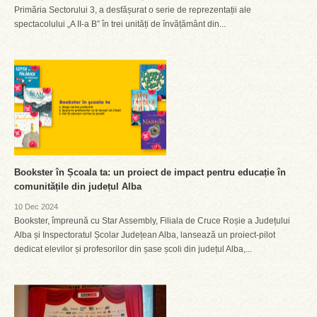
Primăria Sectorului 3, a desfășurat o serie de reprezentații ale
spectacolului „A II-a B” în trei unități de învățământ din...
Bookster în Școala ta: un proiect de impact pentru educație în
comunitățile din județul Alba
10 Dec 2024
Bookster, împreună cu Star Assembly, Filiala de Cruce Roșie a Județului
Alba și Inspectoratul Școlar Județean Alba, lansează un proiect-pilot
dedicat elevilor și profesorilor din șase școli din județul Alba,...