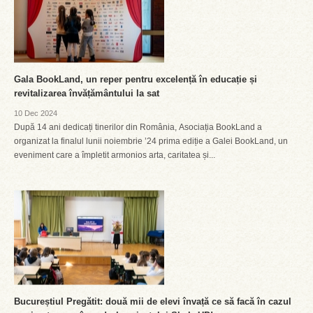
Gala BookLand, un reper pentru excelență în educație și
revitalizarea învățământului la sat
10 Dec 2024
După 14 ani dedicați tinerilor din România, Asociația BookLand a
organizat la finalul lunii noiembrie ’24 prima ediție a Galei BookLand, un
eveniment care a împletit armonios arta, caritatea și...
Bucureștiul Pregătit: două mii de elevi învață ce să facă în cazul