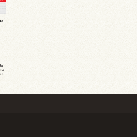
ta
ta
nta
or.