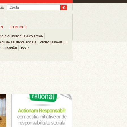
ută
RI
CONTACT
turilor individuale/colective
icii de asistență socială
Protecția mediului
t
Finanțări
Joburi