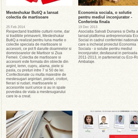
Mesteshukar ButiQ a lansat
Economia sociala, o solutie
colectia de martisoare
pentru mediul inconjurator -
Conferinta finala
25 Feb 2014
19 Dec 2013
Respectand traditiile culturii rome, dar
Asociatia Salvati Dunarea si Delta 
si traditiile primaverii, Mesteshukar
lansat platforma antreprenoriala Ec
ButiQ a realizat pentru luna martie o
Social in cadrul conferintei national
colectie speciala de martisoare si
care a incheiat proiectul Economia
accesorii, ce pot fi daruite doamnelor si
Sociala - o solutie pentru mediul
domnisoarelor de Martisor si Ziua
inconjurator, desfasurat in perioada
Femeii. Colectia de martisoare si
2011-2013, in parteneriat cu Eco-
accesorii este formata din obiecte din
Ambalaje.
argint, lemn, cupru, alama, piele si
pasla, cu preturi intre 7 si 50 de lei.
Confectionate cu multa maiestrie de
mestesugari argintari, pielari, croitori,
fierari si rudari, martisoarele si
accesoriile sunt unice si au in spate
povestea de viata a mestesugarului
care le-a creat.