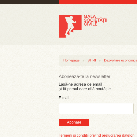
Homepage
ȘTIRI
Dezvoltare economică 
Abonează-te la newsletter
Lasă-ne adresa de email
și fii primul care află noutățile.
E-mail:
Abonare
Termeni și condiții privind prelucrarea datelor