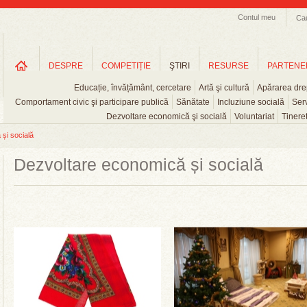
Contul meu
Ca
DESPRE
COMPETIȚIE
ŞTIRI
RESURSE
PARTENE
Educație, învățământ, cercetare
Artă şi cultură
Apărarea drep
Comportament civic şi participare publică
Sănătate
Incluziune socială
Serv
Dezvoltare economică şi socială
Voluntariat
Tinere
și socială
Dezvoltare economică și socială