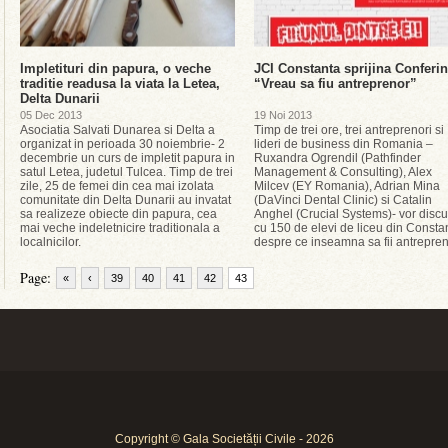
Impletituri din papura, o veche
JCI Constanta sprijina Conferin
traditie readusa la viata la Letea,
“Vreau sa fiu antreprenor”
Delta Dunarii
05 Dec 2013
19 Noi 2013
Asociatia Salvati Dunarea si Delta a
Timp de trei ore, trei antreprenori si
organizat in perioada 30 noiembrie- 2
lideri de business din Romania –
decembrie un curs de impletit papura in
Ruxandra Ogrendil (Pathfinder
satul Letea, judetul Tulcea. Timp de trei
Management & Consulting), Alex
zile, 25 de femei din cea mai izolata
Milcev (EY Romania), Adrian Mina
comunitate din Delta Dunarii au invatat
(DaVinci Dental Clinic) si Catalin
sa realizeze obiecte din papura, cea
Anghel (Crucial Systems)- vor discu
mai veche indeletnicire traditionala a
cu 150 de elevi de liceu din Consta
localnicilor.
despre ce inseamna sa fii antrepren
Page:
«
‹
39
40
41
42
43
Copyright © Gala Societății Civile - 2026