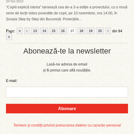
04 Noi 2023
“Copiii explică istoria” lansează cea de-a 3-a ediție a proiectului, cu o nouă
serie de lecții video povestite de copii, pe 10 noiembrie, ora 14:00, în
Școala Step by Step din București. Proiecțiile...
Page:
«
‹
13
14
15
16
17
18
19
20
›
din 94
»
Abonează-te la newsletter
Lasă-ne adresa de email
și fii primul care află noutățile.
E-mail:
Abonare
Termeni și condiții privind prelucrarea datelor cu caracter personal