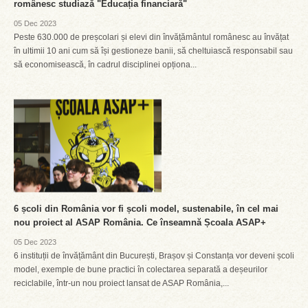
românesc studiază "Educația financiară"
05 Dec 2023
Peste 630.000 de preșcolari și elevi din învățământul românesc au învățat
în ultimii 10 ani cum să își gestioneze banii, să cheltuiască responsabil sau
să economisească, în cadrul disciplinei opționa...
6 școli din România vor fi școli model, sustenabile, în cel mai
nou proiect al ASAP România. Ce înseamnă Școala ASAP+
05 Dec 2023
6 instituții de învățământ din București, Brașov și Constanța vor deveni școli
model, exemple de bune practici în colectarea separată a deșeurilor
reciclabile, într-un nou proiect lansat de ASAP România,...