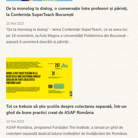
De la monolog la dialog, o conversație între profesori și părinți,
la Conferința SuperTeach București
10 Noi 2023
”De la monolog la dialog” – tema Conferinței SuperTeach, ce va avea loc
pe 18 noiembrie, la Aula Magna a Universității Politehnica din București –
așează în premieră dascălii și părinții...
Tot ce trebuie să știe școlile despre colectarea separată, într-un
ghid de bune practici creat de ASAP România
10 Noi 2023
ASAP România, programul Fundației The Institute, a lansat un ghid de
colectare separată dedicat tuturor instituțiilor de învățământ din România