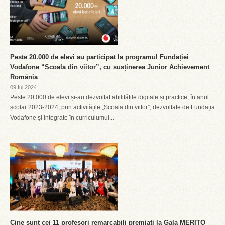
Peste 20.000 de elevi au participat la programul Fundației
Vodafone “Școala din viitor”, cu susținerea Junior Achievement
România
09 Iul 2024
Peste 20.000 de elevi și-au dezvoltat abilitățile digitale și practice, în anul
școlar 2023-2024, prin activitățile „Școala din viitor”, dezvoltate de Fundația
Vodafone și integrate în curriculumul...
Cine sunt cei 11 profesori remarcabili premiați la Gala MERITO