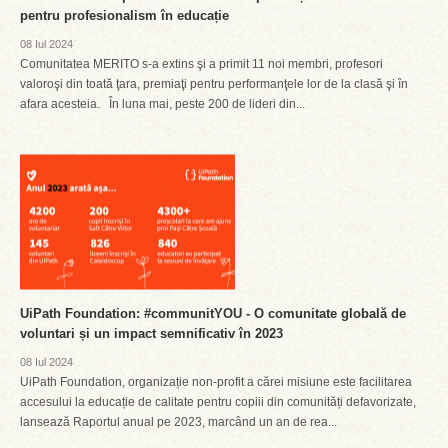
pentru profesionalism în educație
08 Iul 2024
Comunitatea MERITO s-a extins şi a primit 11 noi membri, profesori
valoroşi din toată ţara, premiaţi pentru performanţele lor de la clasă şi în
afara acesteia. În luna mai, peste 200 de lideri din...
UiPath Foundation: #communitYOU - O comunitate globală de
voluntari și un impact semnificativ în 2023
08 Iul 2024
UiPath Foundation, organizație non-profit a cărei misiune este facilitarea
accesului la educație de calitate pentru copiii din comunități defavorizate,
lansează Raportul anual pe 2023, marcând un an de rea...