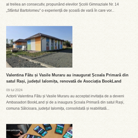
al treilea an consecutiv, propunând elevilor Școlii Gimnaziale Nr. 14
„Sfântul Bartolomeu” o experiență de școală de vară în care vor...
Valentina Fătu și Vasile Muraru au inaugurat Școala Primară din
satul Rași, județul Ialomița, renovată de Asociația BookLand
09 Iul 2024
Actorii Valentina Fătu și Vasile Muraru au acceptat invitația de a deveni
Ambasadori BookLand și de a inaugura Școala Primară din satul Rași,
comuna Sălcioara, județul Ialomița, consolidată și reabilitată...