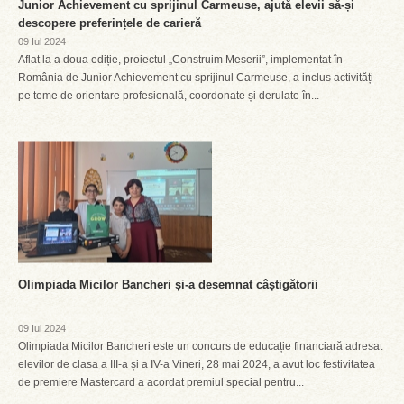
Junior Achievement cu sprijinul Carmeuse, ajută elevii să-și
descopere preferințele de carieră
09 Iul 2024
Aflat la a doua ediție, proiectul „Construim Meserii”, implementat în
România de Junior Achievement cu sprijinul Carmeuse, a inclus activități
pe teme de orientare profesională, coordonate și derulate în...
Olimpiada Micilor Bancheri și-a desemnat câștigătorii
09 Iul 2024
Olimpiada Micilor Bancheri este un concurs de educație financiară adresat
elevilor de clasa a III-a și a IV-a Vineri, 28 mai 2024, a avut loc festivitatea
de premiere Mastercard a acordat premiul special pentru...