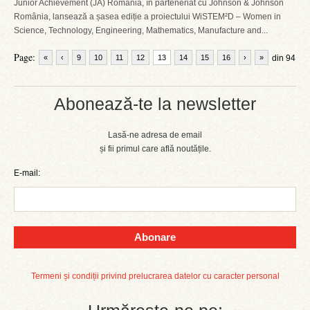
Junior Achievement (JA) România, în parteneriat cu Johnson & Johnson
România, lansează a șasea ediție a proiectului WiSTEM²D – Women in
Science, Technology, Engineering, Mathematics, Manufacture and...
Page:
«
‹
9
10
11
12
13
14
15
16
›
»
din 94
Abonează-te la newsletter
Lasă-ne adresa de email
și fii primul care află noutățile.
E-mail:
Abonare
Termeni și condiții privind prelucrarea datelor cu caracter personal