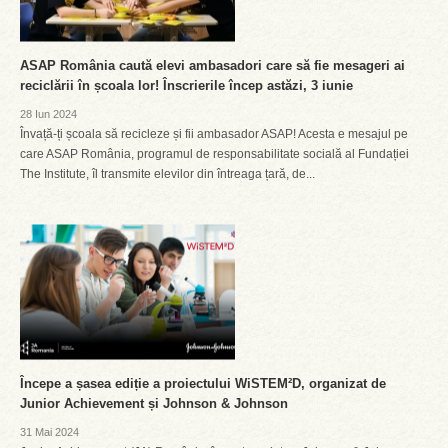
ASAP România caută elevi ambasadori care să fie mesageri ai
reciclării în școala lor! Înscrierile încep astăzi, 3 iunie
28 Iun 2024
Învață-ți școala să recicleze și fii ambasador ASAP! Acesta e mesajul pe
care ASAP România, programul de responsabilitate socială al Fundației
The Institute, îl transmite elevilor din întreaga țară, de...
Începe a șasea ediție a proiectului WiSTEM²D, organizat de
Junior Achievement și Johnson & Johnson
31 Mai 2024