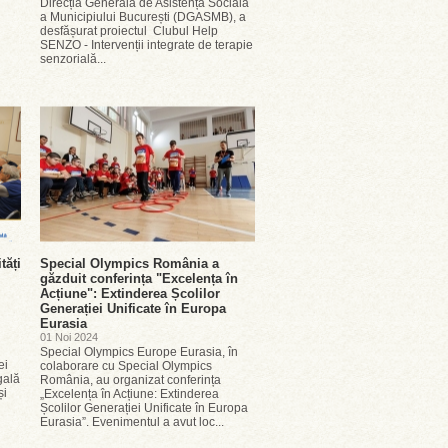
Direcția Generală de Asistență Socială
a Municipiului București (DGASMB), a
desfășurat proiectul Clubul Help
SENZO - Intervenții integrate de terapie
senzorială...
tăți
Special Olympics România a
găzduit conferința "Excelența în
Acțiune": Extinderea Școlilor
Generației Unificate în Europa
Eurasia
01 Noi 2024
Special Olympics Europe Eurasia, în
ei
colaborare cu Special Olympics
gală
România, au organizat conferința
și
„Excelența în Acțiune: Extinderea
Școlilor Generației Unificate în Europa
Eurasia”. Evenimentul a avut loc...