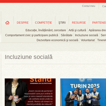
Contul meu
Ca
DESPRE
COMPETIȚIE
ŞTIRI
RESURSE
PARTENE
Educație, învățământ, cercetare
Artă şi cultură
Apărarea drep
Comportament civic şi participare publică
Sănătate
Incluziune socială
Serv
Dezvoltare economică şi socială
Voluntariat
Tinere
Incluziune socială