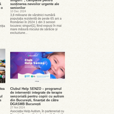
singuri!”, campanie pentru
ă
susținerea nevoilor urgente ale
 o
seniorilor
10 Dec 2024
3,8 milioane de vârstnici numără
populația rezidentă de peste 65 ani a
României în 2024 1 din 3 seniori
locuiesc singuri[1], fiind expuși în mai
iția
mare măsură riscului de sărăcie și
excluziune...
tea
Clubul Help SENZO – programul
de intervenții integrate de terapie
ul
senzorială pentru copiii cu autism
s
din București, finanțat de către
DGASMB București
27 Noi 2024
Asociația Help Autism, în parteneriat cu