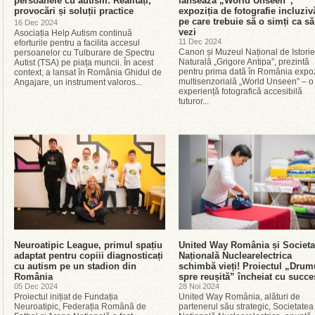
persoanele cu autism: Realități,
lansează „World Unseen”,
provocări și soluții practice
expoziția de fotografie incluziv
pe care trebuie să o simți ca să
16 Dec 2024
vezi
Asociația Help Autism continuă
11 Dec 2024
eforturile pentru a facilita accesul
Canon și Muzeul Național de Istorie
persoanelor cu Tulburare de Spectru
Naturală „Grigore Antipa”, prezintă
Autist (TSA) pe piața muncii. În acest
pentru prima dată în România expoz
context, a lansat în România Ghidul de
multisenzorială „World Unseen” – o
Angajare, un instrument valoros...
experiență fotografică accesibilă
tuturor...
Neuroatipic League, primul spațiu
United Way România și Societa
adaptat pentru copiii diagnosticați
Națională Nuclearelectrica
cu autism pe un stadion din
schimbă vieți! Proiectul „Drum
România
spre reușită” încheiat cu succe
05 Dec 2024
28 Noi 2024
Proiectul inițiat de Fundația
United Way România, alături de
Neuroatipic, Federația Română de
partenerul său strategic, Societatea