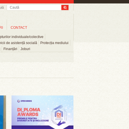
ută
RI
CONTACT
turilor individuale/colective
icii de asistență socială
Protecția mediului
t
Finanțări
Joburi