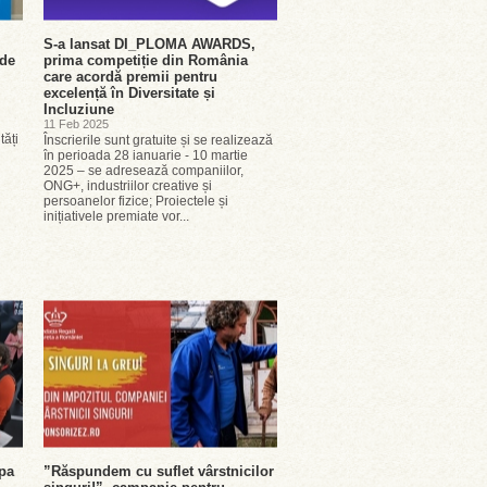
S-a lansat DI_PLOMA AWARDS,
 de
prima competiție din România
care acordă premii pentru
excelență în Diversitate și
Incluziune
11 Feb 2025
tăți
Înscrierile sunt gratuite și se realizează
în perioada 28 ianuarie - 10 martie
2025 – se adresează companiilor,
ONG+, industriilor creative și
persoanelor fizice; Proiectele și
inițiativele premiate vor...
pa
”Răspundem cu suflet vârstnicilor