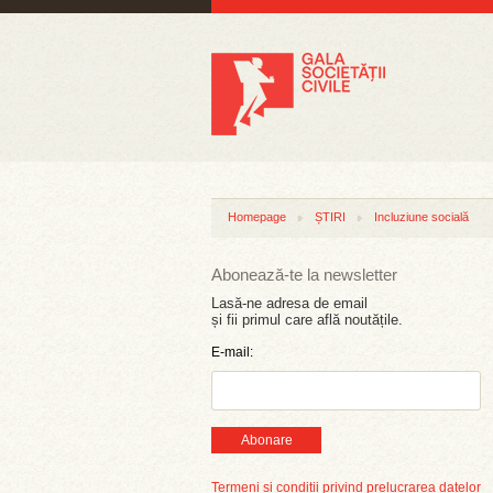
Homepage
ȘTIRI
Incluziune socială
Abonează-te la newsletter
Lasă-ne adresa de email
și fii primul care află noutățile.
E-mail:
Abonare
Termeni și condiții privind prelucrarea datelor