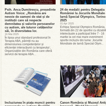
Psih. Anca Dumitrescu, președinte
24 de medalii pentru Delegația
Autism Voice: „România are
României la Jocurile Mondiale
nevoie de oameni de stat și de
Iarnă Special Olympics, Torino
instituții care să respecte
2025
demnitatea și valorile persoanelor
01 Apr 2025
Echipa Special Olympics România,
cu autism, ale tuturor cetățenilor
formată din 22 de sportivi cu dizabili
săi, în diversitatea lor.
intelectuale a participat între 7 - 16
16 Mai 2025
martie la cel mai mare eveniment
În lipsa unui standard profesional în
sportiv incluziv din lume: Jocurile
Terapia ABA, părinții nu au
Mondiale de Iarnă Special Olym...
dimensiunea competențelor și
eficienței interacțiunii cu terapeutul ;
Organizațiile din România care oferă
servicii de terapie ABA...
Incluziunea în piața muncii pentru
Canon România și Muzeul Anti