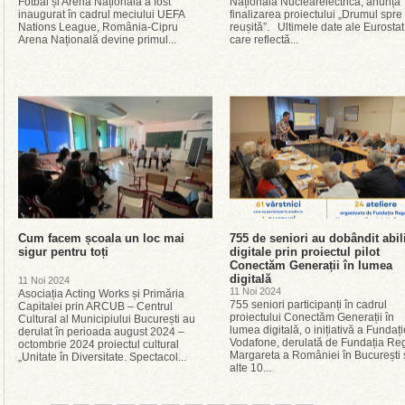
Fotbal și Arena Națională a fost
Națională Nuclearelectrica, anunță
inaugurat în cadrul meciului UEFA
finalizarea proiectului „Drumul spre
Nations League, România-Cipru
reușită”. Ultimele date ale Eurostat
Arena Națională devine primul...
care reflectă...
Cum facem școala un loc mai
755 de seniori au dobândit abili
sigur pentru toți
digitale prin proiectul pilot
Conectăm Generații în lumea
digitală
11 Noi 2024
11 Noi 2024
Asociația Acting Works și Primăria
755 seniori participanți în cadrul
Capitalei prin ARCUB – Centrul
proiectului Conectăm Generații în
Cultural al Municipiului București au
lumea digitală, o inițiativă a Fundați
derulat în perioada august 2024 –
Vodafone, derulată de Fundația Re
octombrie 2024 proiectul cultural
Margareta a României în București 
„Unitate în Diversitate. Spectacol...
alte 10...