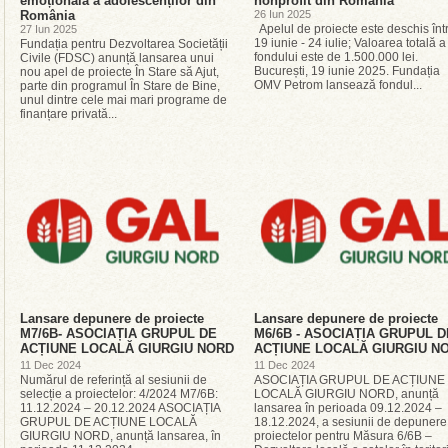
emoțională a adolescenților din
nonprofit din România
România
26 Iun 2025
Apelul de proiecte este deschis înt
27 Iun 2025
19 iunie - 24 iulie; Valoarea totală a
Fundația pentru Dezvoltarea Societății
fondului este de 1.500.000 lei.
Civile (FDSC) anunță lansarea unui
București, 19 iunie 2025. Fundația
nou apel de proiecte În Stare să Ajut,
OMV Petrom lansează fondul...
parte din programul În Stare de Bine,
unul dintre cele mai mari programe de
finanțare privată...
Lansare depunere de proiecte
Lansare depunere de proiecte
M7/6B- ASOCIAȚIA GRUPUL DE
M6/6B - ASOCIAȚIA GRUPUL D
ACȚIUNE LOCALĂ GIURGIU NORD
ACȚIUNE LOCALĂ GIURGIU N
11 Dec 2024
11 Dec 2024
Numărul de referință al sesiunii de
ASOCIAȚIA GRUPUL DE ACȚIUNE
selecție a proiectelor: 4/2024 M7/6B:
LOCALĂ GIURGIU NORD, anunță
11.12.2024 – 20.12.2024 ASOCIAȚIA
lansarea în perioada 09.12.2024 –
GRUPUL DE ACȚIUNE LOCALĂ
18.12.2024, a sesiunii de depunere
GIURGIU NORD, anunță lansarea, în
proiectelor pentru Măsura 6/6B –