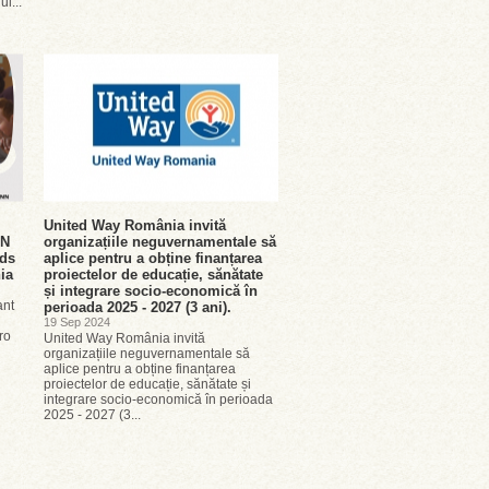
ul...
United Way România invită
NN
organizațiile neguvernamentale să
rds
aplice pentru a obține finanțarea
nia
proiectelor de educație, sănătate
și integrare socio-economică în
ant
perioada 2025 - 2027 (3 ani).
19 Sep 2024
ro
United Way România invită
organizațiile neguvernamentale să
aplice pentru a obține finanțarea
proiectelor de educație, sănătate și
integrare socio-economică în perioada
2025 - 2027 (3...