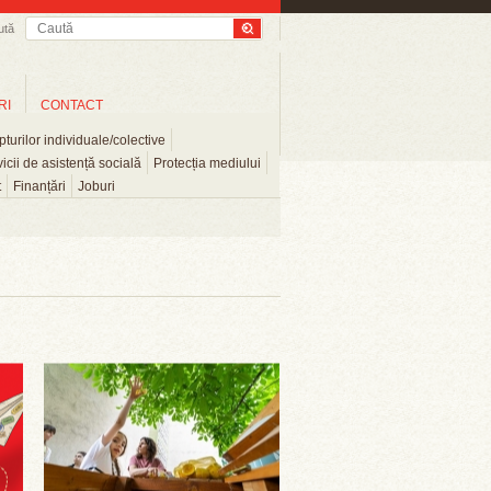
ută
RI
CONTACT
turilor individuale/colective
icii de asistență socială
Protecția mediului
t
Finanțări
Joburi