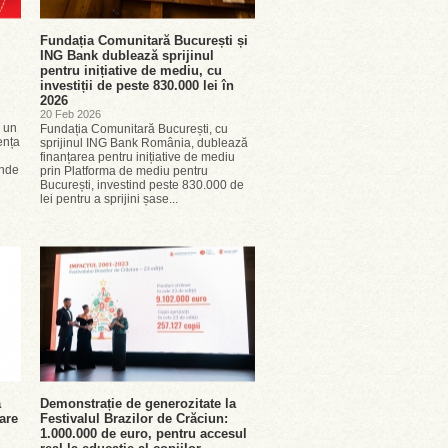
Fundația Comunitară București și
ING Bank dublează sprijinul
pentru inițiative de mediu, cu
investiții de peste 830.000 lei în
2026
20 Feb 2026
u un
Fundația Comunitară București, cu
ența
sprijinul ING Bank România, dublează
finanțarea pentru inițiative de mediu
inde
prin Platforma de mediu pentru
București, investind peste 830.000 de
lei pentru a sprijini șase...
ă
Demonstrație de generozitate la
are
Festivalul Brazilor de Crăciun:
1.000.000 de euro, pentru accesul