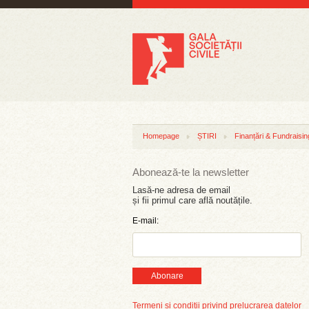
Homepage
ȘTIRI
Finanțări & Fundraisin
Abonează-te la newsletter
Lasă-ne adresa de email
și fii primul care află noutățile.
E-mail:
Abonare
Termeni și condiții privind prelucrarea datelor