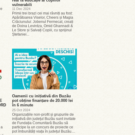
real la educație al copiilor
vulnerabili
re
11 Dec 2024
Primii trei brazi cei mai râvniți au fost:
Apărătoarea Viselor, Cheers și Magia
Crăciunului: Jobenul Fermecat, creați
de Doina Levintza, Omid Ghannadi &
Le Store și Salvați Copiii, cu sprijinul
Ștefaniei...
Oamenii cu inițiativă din Buzău
E
pot obține finanțare de 20.000 lei
ORD
în 6 minute
25 Oct 2024
Organizațiile non-profit și grupurile de
inițiativă din județul Buzău sunt invitate
de Fundația Comunitară Buzău să
 a
participe la un concurs de proiecte ce
pot îmbunătăți viața în județul Buzău....