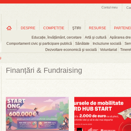
Contul meu
Ca
DESPRE
COMPETIȚIE
ŞTIRI
RESURSE
PARTENE
Educație, învățământ, cercetare
Artă şi cultură
Apărarea drep
Comportament civic şi participare publică
Sănătate
Incluziune socială
Serv
Dezvoltare economică şi socială
Voluntariat
Tinere
g
Finanțări & Fundraising