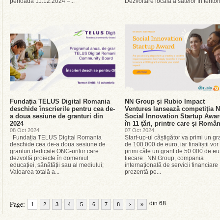
perioada 11.12.2024 –...
Dezvoltare locală a satelor în teritori
Fundația TELUS Digital Romania
NN Group și Rubio Impact
deschide înscrierile pentru cea de-
Ventures lansează competiția 
a doua sesiune de granturi din
Social Innovation Startup Awa
2024
în 11 țări, printre care și Româ
08 Oct 2024
07 Oct 2024
Fundația TELUS Digital Romania
Start-up-ul câștigător va primi un gr
deschide cea de-a doua sesiune de
de 100.000 de euro, iar finaliștii vor
granturi dedicate ONG-urilor care
primi câte un grant de 50.000 de eu
dezvoltă proiecte în domeniul
fiecare NN Group, compania
educației, sănătății sau al mediului;
internațională de servicii financiare
Valoarea totală a...
prezentă pe...
Page:
din 68
1
2
3
4
5
6
7
8
›
»