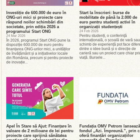
Investiție de 600.000 de euro în
Start la înscrieri: burse de
ONG-uri mici și proiecte care
mobilitate de până la 2.000 de
răspund noilor schimbări din
euro pentru studenți activi în
societate, prin ediția 2026 a
organizații studențești
programului Start ONG
24 Feb 2026
Pentru studenți, o conferință
24 Mar 2026
internațională, o școală de vară sa
În 2026, programul Start ONG pune la
schimb de experiență pot face difer
dispoziție 600.000 de euro pentru
dintre o idee bună și o direcție de
finanțarea ONG-urilor mici, a unităților
carieră sau un proiect care chiar pr
de învățământ și a inițiativelor locale
viață. Bursele...
din România, precum și pentru proiecte
de inovație...
Apel În Stare să Ajut: Finanțare în
Fundația OMV Petrom lanseaz
valoare de 2 milioane de lei pentru
fondul „Azi. Împreună.”, prin c
proiecte care sprijină sănătatea
oferă finanțări organizațiilor