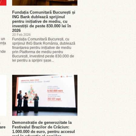
Fundația Comunitară București și
ING Bank dublează sprijinul
pentru inițiative de mediu, cu
investiții de peste 830.000 lei în
2026
20 Feb 2026
u un
Fundația Comunitară București, cu
ența
sprijinul ING Bank România, dublează
finanțarea pentru inițiative de mediu
inde
prin Platforma de mediu pentru
București, investind peste 830.000 de
lei pentru a sprijini șase...
ă
Demonstrație de generozitate la
are
Festivalul Brazilor de Crăciun:
1.000.000 de euro, pentru accesul