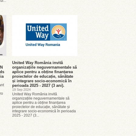
ul...
United Way România invită
NN
organizațiile neguvernamentale să
rds
aplice pentru a obține finanțarea
nia
proiectelor de educație, sănătate
și integrare socio-economică în
ant
perioada 2025 - 2027 (3 ani).
19 Sep 2024
ro
United Way România invită
organizațiile neguvernamentale să
aplice pentru a obține finanțarea
proiectelor de educație, sănătate și
integrare socio-economică în perioada
2025 - 2027 (3...