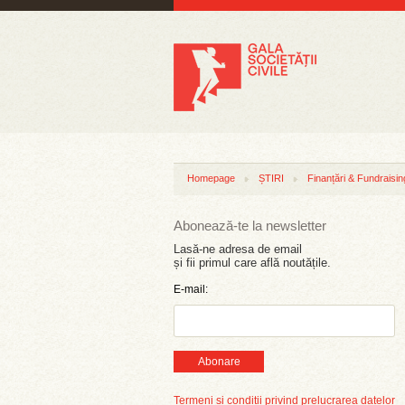
Homepage
ȘTIRI
Finanțări & Fundraisin
Abonează-te la newsletter
Lasă-ne adresa de email
și fii primul care află noutățile.
E-mail:
Abonare
Termeni și condiții privind prelucrarea datelor