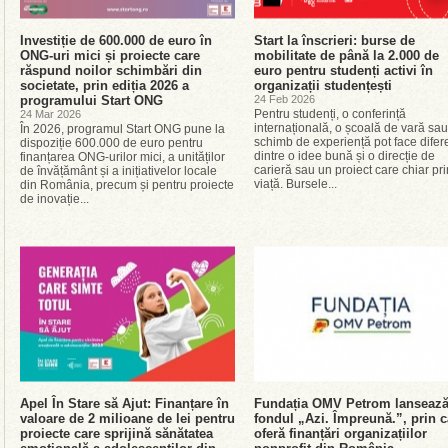
Investiție de 600.000 de euro în
Start la înscrieri: burse de
ONG-uri mici și proiecte care
mobilitate de până la 2.000 de
răspund noilor schimbări din
euro pentru studenți activi în
societate, prin ediția 2026 a
organizații studențești
programului Start ONG
24 Feb 2026
Pentru studenți, o conferință
24 Mar 2026
internațională, o școală de vară sa
În 2026, programul Start ONG pune la
schimb de experiență pot face difer
dispoziție 600.000 de euro pentru
dintre o idee bună și o direcție de
finanțarea ONG-urilor mici, a unităților
carieră sau un proiect care chiar pr
de învățământ și a inițiativelor locale
viață. Bursele...
din România, precum și pentru proiecte
de inovație...
Apel În Stare să Ajut: Finanțare în
Fundația OMV Petrom lanseaz
valoare de 2 milioane de lei pentru
fondul „Azi. Împreună.”, prin c
proiecte care sprijină sănătatea
oferă finanțări organizațiilor