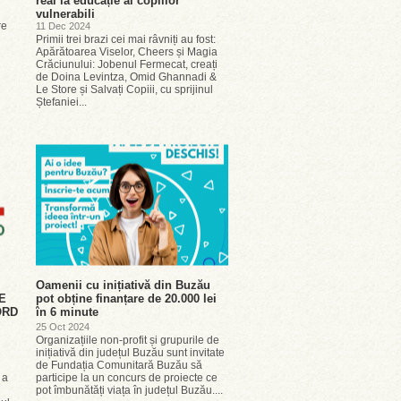
real la educație al copiilor
vulnerabili
re
11 Dec 2024
Primii trei brazi cei mai râvniți au fost:
Apărătoarea Viselor, Cheers și Magia
Crăciunului: Jobenul Fermecat, creați
de Doina Levintza, Omid Ghannadi &
Le Store și Salvați Copiii, cu sprijinul
Ștefaniei...
Oamenii cu inițiativă din Buzău
E
pot obține finanțare de 20.000 lei
ORD
în 6 minute
25 Oct 2024
Organizațiile non-profit și grupurile de
inițiativă din județul Buzău sunt invitate
de Fundația Comunitară Buzău să
 a
participe la un concurs de proiecte ce
pot îmbunătăți viața în județul Buzău....