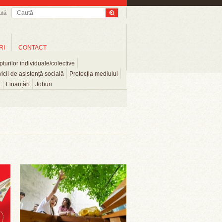
ută
RI
CONTACT
turilor individuale/colective
icii de asistență socială
Protecția mediului
t
Finanțări
Joburi