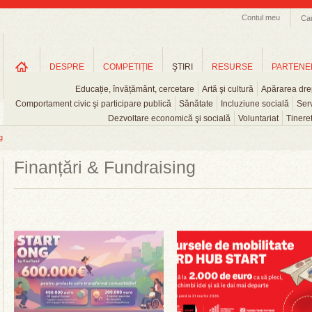
Contul meu
Ca
DESPRE
COMPETIȚIE
ŞTIRI
RESURSE
PARTENE
Educație, învățământ, cercetare
Artă şi cultură
Apărarea drep
Comportament civic şi participare publică
Sănătate
Incluziune socială
Serv
Dezvoltare economică şi socială
Voluntariat
Tinere
g
Finanțări & Fundraising