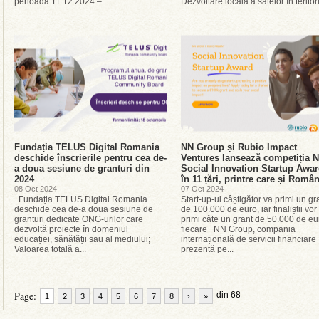
perioada 11.12.2024 –...
Dezvoltare locală a satelor în teritori
Fundația TELUS Digital Romania
NN Group și Rubio Impact
deschide înscrierile pentru cea de-
Ventures lansează competiția 
a doua sesiune de granturi din
Social Innovation Startup Awa
2024
în 11 țări, printre care și Româ
08 Oct 2024
07 Oct 2024
Fundația TELUS Digital Romania
Start-up-ul câștigător va primi un gr
deschide cea de-a doua sesiune de
de 100.000 de euro, iar finaliștii vor
granturi dedicate ONG-urilor care
primi câte un grant de 50.000 de eu
dezvoltă proiecte în domeniul
fiecare NN Group, compania
educației, sănătății sau al mediului;
internațională de servicii financiare
Valoarea totală a...
prezentă pe...
Page:
din 68
1
2
3
4
5
6
7
8
›
»