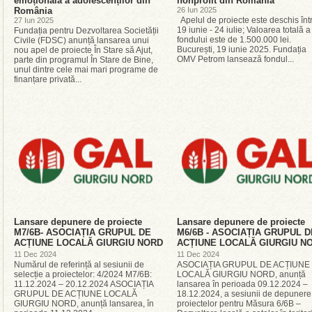
emoțională a adolescenților din
nonprofit din România
România
26 Iun 2025
Apelul de proiecte este deschis înt
27 Iun 2025
19 iunie - 24 iulie; Valoarea totală a
Fundația pentru Dezvoltarea Societății
fondului este de 1.500.000 lei.
Civile (FDSC) anunță lansarea unui
București, 19 iunie 2025. Fundația
nou apel de proiecte În Stare să Ajut,
OMV Petrom lansează fondul...
parte din programul În Stare de Bine,
unul dintre cele mai mari programe de
finanțare privată...
Lansare depunere de proiecte
Lansare depunere de proiecte
M7/6B- ASOCIAȚIA GRUPUL DE
M6/6B - ASOCIAȚIA GRUPUL D
ACȚIUNE LOCALĂ GIURGIU NORD
ACȚIUNE LOCALĂ GIURGIU N
11 Dec 2024
11 Dec 2024
Numărul de referință al sesiunii de
ASOCIAȚIA GRUPUL DE ACȚIUNE
selecție a proiectelor: 4/2024 M7/6B:
LOCALĂ GIURGIU NORD, anunță
11.12.2024 – 20.12.2024 ASOCIAȚIA
lansarea în perioada 09.12.2024 –
GRUPUL DE ACȚIUNE LOCALĂ
18.12.2024, a sesiunii de depunere
GIURGIU NORD, anunță lansarea, în
proiectelor pentru Măsura 6/6B –