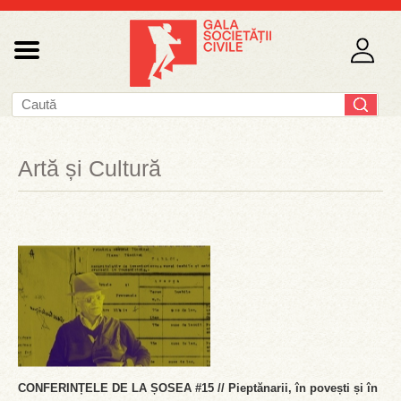
Artă și Cultură
CONFERINȚELE DE LA ȘOSEA #15 // Pieptănarii, în povești și în