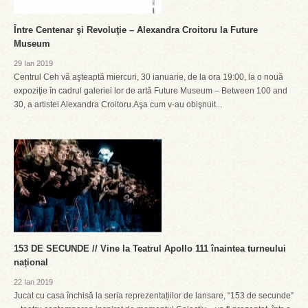
Între Centenar şi Revoluţie – Alexandra Croitoru la Future
Museum
29 Ian 2019
Centrul Ceh vă aşteaptă miercuri, 30 ianuarie, de la ora 19:00, la o nouă
expoziţie în cadrul galeriei lor de artă Future Museum – Between 100 and
30, a artistei Alexandra Croitoru.Aşa cum v-au obişnuit...
153 DE SECUNDE // Vine la Teatrul Apollo 111 înaintea turneului
național
22 Ian 2019
Jucat cu casa închisă la seria reprezentațiilor de lansare, “153 de secunde”