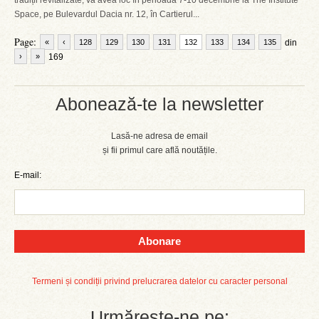
tradiții revitalizate, va avea loc în perioada 7-10 decembrie la The Institute
Space, pe Bulevardul Dacia nr. 12, în Cartierul...
Page:
«
‹
128
129
130
131
132
133
134
135
din
›
»
169
Abonează-te la newsletter
Lasă-ne adresa de email
și fii primul care află noutățile.
E-mail:
Abonare
Termeni și condiții privind prelucrarea datelor cu caracter personal
Urmărește-ne pe: