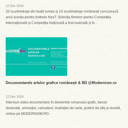
12 Dec 2018
20 scurtmetraje din toată lumea și 10 scurtmetraje românești concurează
anul acesta pentru trofeele NexT. Selecția filmelor pentru Competiția
Internațională și Competiția Națională a fost realizată și în...
Documentarele artelor grafice românești & BD @Modernism.ro
12 Dec 2018
Interviuri video documentare în domeniile romanului grafic, benzii
desenate, animației, caricaturii, ilustrației de carte, graficii de afiș și revistă,
online pe MODERNISM.RO.