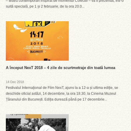
– teatru contemporan inspirat de momentul Colectiv – va fi prezentat, într-o
suită specială, pe 1 și 2 februarie, de la ora 20.0...
A început NexT 2018 – 4 zile de scurtmetraje din toată lumea
14 Dec 2018
Festivalul Internațional de Film NexT, ajuns la a 12-a și ultima ediție, se
deschide oficial astăzi, 14 decembrie, la ora 18.30, la Cinema Muzeul
Țăranului din București. Ediția durează până pe 17 decembrie...