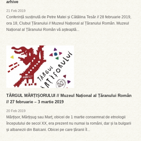
arhive
21 Feb 2019
Conferință susținută de Petre Matei și Cătălina Tesăr // 28 februarie 2019,
ora 18, Clubul Țăranului // Muzeul Național al Țăranului Român. Muzeul
Național al Țăranului Român vă așteaptă...
TÂRGUL MĂRȚIȘORULUI // Muzeul Național al Țăranului Român
// 27 februarie – 3 martie 2019
20 Feb 2019
Mărțișor, Mărțișug sau Marț, obicei de 1 martie consemnat de etnologii
începutului de secol XX, era prezent nu numai la români, dar și la bulgarii
și albanezii din Balcani. Obicei pe care țăranii îl...