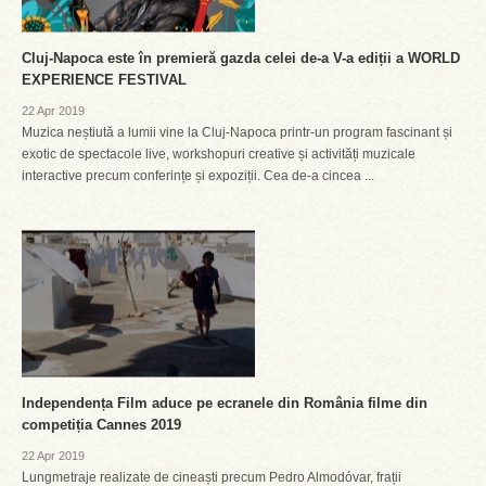
Cluj-Napoca este în premieră gazda celei de-a V-a ediții a WORLD
EXPERIENCE FESTIVAL
22 Apr 2019
Muzica neștiută a lumii vine la Cluj-Napoca printr-un program fascinant și
exotic de spectacole live, workshopuri creative și activități muzicale
interactive precum conferințe și expoziții. Cea de-a cincea ...
Independența Film aduce pe ecranele din România filme din
competiția Cannes 2019
22 Apr 2019
Lungmetraje realizate de cineaști precum Pedro Almodóvar, frații