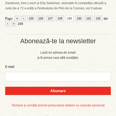
Dardenne, Ken Loach și Elia Suleiman, selectate în competiția oficială a
celei de-a 72-a ediții a Festivalului de Film de la Cannes, vor fi aduse
Page:
«
‹
125
126
127
128
129
130
131
132
din
›
»
169
Abonează-te la newsletter
Lasă-ne adresa de email
și fii primul care află noutățile.
E-mail:
Abonare
Termeni și condiții privind prelucrarea datelor cu caracter personal