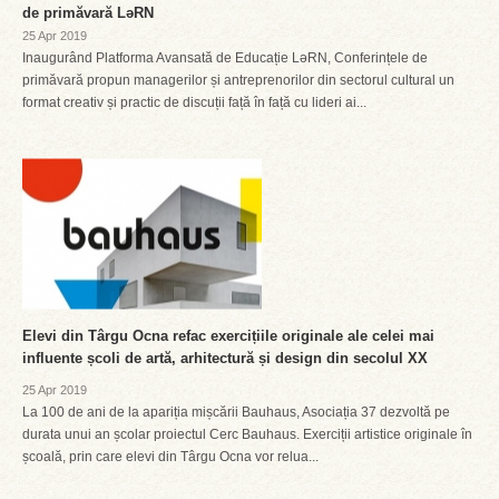
de primăvară LəRN
25 Apr 2019
Inaugurând Platforma Avansată de Educație LəRN, Conferințele de
primăvară propun managerilor și antreprenorilor din sectorul cultural un
format creativ și practic de discuții față în față cu lideri ai...
Elevi din Târgu Ocna refac exercițiile originale ale celei mai
influente școli de artă, arhitectură și design din secolul XX
25 Apr 2019
La 100 de ani de la apariția mișcării Bauhaus, Asociația 37 dezvoltă pe
durata unui an școlar proiectul Cerc Bauhaus. Exerciții artistice originale în
școală, prin care elevi din Târgu Ocna vor relua...