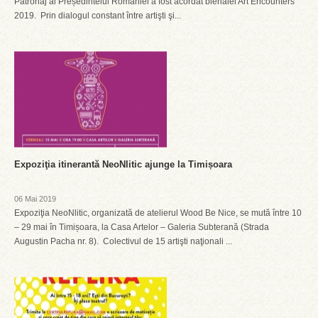
Patronaj al Președintelui României a fost acordat bienalei Art Encounters
2019. Prin dialogul constant între artişti şi...
Expoziţia itinerantă NeoNlitic ajunge la Timișoara
06 Mai 2019
Expoziţia NeoNlitic, organizată de atelierul Wood Be Nice, se mută între 10
– 29 mai în Timișoara, la Casa Artelor – Galeria Subterană (Strada
Augustin Pacha nr. 8). Colectivul de 15 artişti naţionali ...