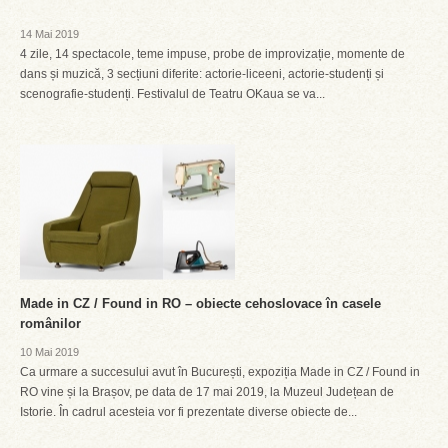
14 Mai 2019
4 zile, 14 spectacole, teme impuse, probe de improvizație, momente de
dans și muzică, 3 secțiuni diferite: actorie-liceeni, actorie-studenți și
scenografie-studenți. Festivalul de Teatru OKaua se va...
Made in CZ / Found in RO – obiecte cehoslovace în casele
românilor
10 Mai 2019
Ca urmare a succesului avut în București, expoziția Made in CZ / Found in
RO vine și la Brașov, pe data de 17 mai 2019, la Muzeul Județean de
Istorie. În cadrul acesteia vor fi prezentate diverse obiecte de...