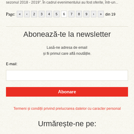
sezonul 2018 - 2019”. În cadrul evenimentului au fost oferite, într-un...
Page:
«
‹
2
3
4
5
6
7
8
9
›
»
din 19
Abonează-te la newsletter
Lasă-ne adresa de email
și fii primul care află noutățile.
E-mail:
Abonare
Termeni și condiții privind prelucrarea datelor cu caracter personal
Urmărește-ne pe: