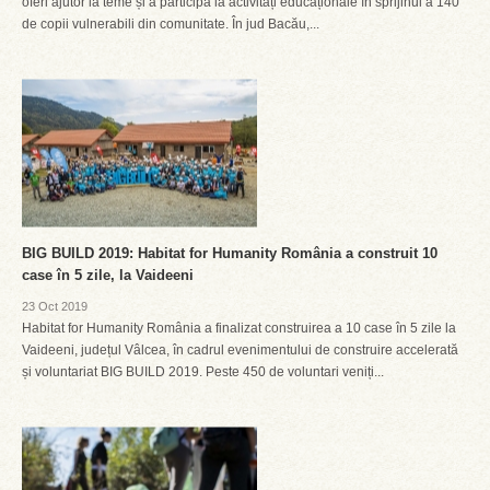
oferi ajutor la teme și a participa la activități educaționale în sprijinul a 140
de copii vulnerabili din comunitate. În jud Bacău,...
BIG BUILD 2019: Habitat for Humanity România a construit 10
case în 5 zile, la Vaideeni
23 Oct 2019
Habitat for Humanity România a finalizat construirea a 10 case în 5 zile la
Vaideeni, județul Vâlcea, în cadrul evenimentului de construire accelerată
și voluntariat BIG BUILD 2019. Peste 450 de voluntari veniți...