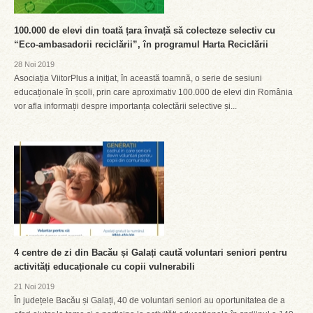
100.000 de elevi din toată țara învață să colecteze selectiv cu
“Eco-ambasadorii reciclării”, în programul Harta Reciclării
28 Noi 2019
Asociația ViitorPlus a inițiat, în această toamnă, o serie de sesiuni
educaționale în școli, prin care aproximativ 100.000 de elevi din România
vor afla informații despre importanța colectării selective și...
4 centre de zi din Bacău și Galați caută voluntari seniori pentru
activități educaționale cu copii vulnerabili
21 Noi 2019
În județele Bacău și Galați, 40 de voluntari seniori au oportunitatea de a