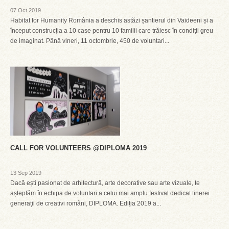
07 Oct 2019
Habitat for Humanity România a deschis astăzi șantierul din Vaideeni și a
început construcția a 10 case pentru 10 familii care trăiesc în condiții greu
de imaginat. Până vineri, 11 octombrie, 450 de voluntari...
CALL FOR VOLUNTEERS @DIPLOMA 2019
13 Sep 2019
Dacă ești pasionat de arhitectură, arte decorative sau arte vizuale, te
așteptăm în echipa de voluntari a celui mai amplu festival dedicat tinerei
generații de creativi români, DIPLOMA. Ediția 2019 a...