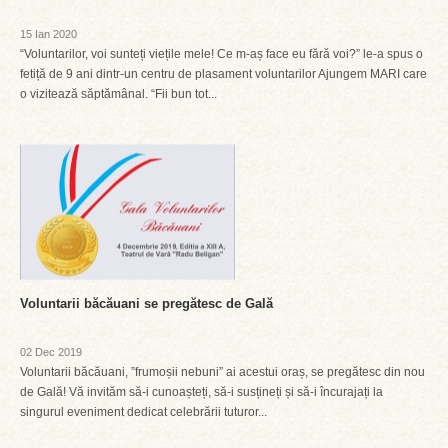
15 Ian 2020
“Voluntarilor, voi sunteți viețile mele! Ce m-aș face eu fără voi?” le-a spus o
fetiță de 9 ani dintr-un centru de plasament voluntarilor Ajungem MARI care
o vizitează săptămânal. “Fii bun tot...
Voluntarii băcăuani se pregătesc de Gală
02 Dec 2019
Voluntarii băcăuani, ”frumoșii nebuni” ai acestui oraș, se pregătesc din nou
de Gală! Vă invităm să-i cunoașteți, să-i susțineți și să-i încurajați la
singurul eveniment dedicat celebrării tuturor...