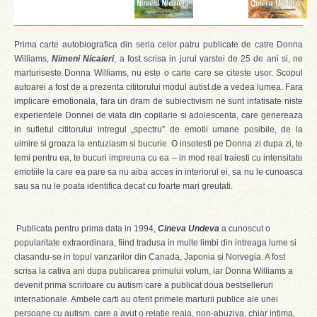
Prima carte autobiografica din seria celor patru publicate de catre Donna
Williams,
Nimeni Nicaieri
, a fost scrisa in jurul varstei de 25 de ani si, ne
marturiseste Donna Williams, nu este o carte care se citeste usor. Scopul
autoarei a fost de a prezenta cititorului modul autist de a vedea lumea. Fara
implicare emotionala, fara un dram de subiectivism ne sunt infatisate niste
experientele Donnei de viata din copilarie si adolescenta, care genereaza
in sufletul cititorului intregul „spectru” de emotii umane posibile, de la
uimire si groaza la entuziasm si bucurie. O insotesti pe Donna zi dupa zi, te
temi pentru ea, te bucuri impreuna cu ea – in mod real traiesti cu intensitate
emotiile la care ea pare sa nu aiba acces in interiorul ei, sa nu le cunoasca
sau sa nu le poata identifica decat cu foarte mari greutati.
Publicata pentru prima data in 1994,
Cineva Undeva
a cunoscut o
popularitate extraordinara, fiind tradusa in multe limbi din intreaga lume si
clasandu-se in topul vanzarilor din Canada, Japonia si Norvegia. A fost
scrisa la cativa ani dupa publicarea primului volum, iar Donna Williams a
devenit prima scriitoare cu autism care a publicat doua bestselleruri
internationale. Ambele carti au oferit primele marturii publice ale unei
persoane cu autism, care a avut o relatie reala, non-abuziva, chiar intima,