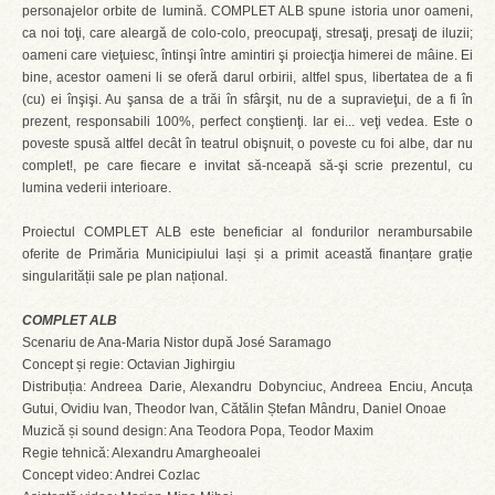
personajelor orbite de lumină. COMPLET ALB spune istoria unor oameni,
ca noi toţi, care aleargă de colo-colo, preocupaţi, stresaţi, presaţi de iluzii;
oameni care vieţuiesc, întinşi între amintiri şi proiecţia himerei de mâine. Ei
bine, acestor oameni li se oferă darul orbirii, altfel spus, libertatea de a fi
(cu) ei înşişi. Au şansa de a trăi în sfârşit, nu de a supravieţui, de a fi în
prezent, responsabili 100%, perfect conştienţi. Iar ei... veţi vedea. Este o
poveste spusă altfel decât în teatrul obişnuit, o poveste cu foi albe, dar nu
complet!, pe care fiecare e invitat să-nceapă să-şi scrie prezentul, cu
lumina vederii interioare.
Proiectul COMPLET ALB este beneficiar al fondurilor nerambursabile
oferite de Primăria Municipiului Iași și a primit această finanțare grație
singularității sale pe plan național.
COMPLET ALB
Scenariu de Ana-Maria Nistor după José Saramago
Concept și regie: Octavian Jighirgiu
Distribuția: Andreea Darie, Alexandru Dobynciuc, Andreea Enciu, Ancuța
Gutui, Ovidiu Ivan, Theodor Ivan, Cătălin Ștefan Mândru, Daniel Onoae
Muzică și sound design: Ana Teodora Popa, Teodor Maxim
Regie tehnică: Alexandru Amargheoalei
Concept video: Andrei Cozlac