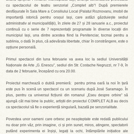
cu spectacolul de teatru senzorial „Complet alb”! După premierele
desfășurate în Sala Mare a Consiliului Local (Palatul Roznovanu, imobil de
importanță istorică pentru orașul Iași, care astăzi găzduiește sediul
administrativ al municipalității), în zilele de 27 și 28 ianuarie a.c., proiectul
continuă cu o serie de 7 reprezentații programate în diverse locații din
municipiul Iași, una dintre acestea fiind la Penitenciar, tocmai pentru a
sublinia, o dată în plus, că adevărata libertate, chiar în constrângere, este o
opțiune personală.
Primul spectacol din luna februarie va avea loc la sediul Universității
Naționale de Arte „G. Enescu”, sediul din Str. Costache Negruzzi, nr 7-9, în
data de 2 februarie, începând cu ora 20.00.
Proiectul marchează o dublă premieră: pentru prima oară la noi în țară
este pus în scenă un spectacol cu un scenariu după José Saramago. În
plus, pentru ca universul ficțiunii din romanul „Eseu despre orbire” să
ajungă cât mai bine la public, artiștii din proiectul COMPLET ALB au decis
ca spectacolul să fie o experiență singulară, bazată pe senzorialitate.
Povestea unor oameni care orbesc pe neașteptate este redată publicului
nu doar prin văz, prin imagine, ci și prin sunet, miros, atingere, spectatorii
putând experimenta ei înșiși, legați la ochi, întâmplările inițiatice ale