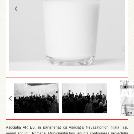
Asociația ARTES, în parteneriat cu Asociația Nevăzătorilor, filiala Iași,
având sprijinul Primăriei Municipiului Iași, anunță continuarea proiectului