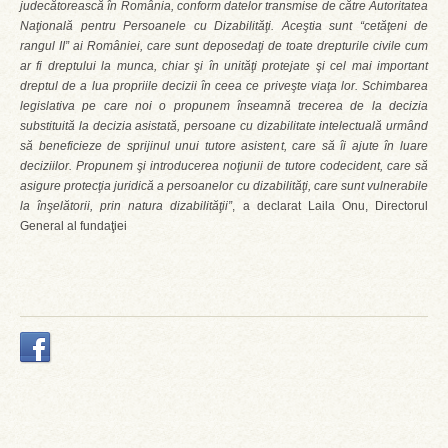
judecătorească în România, conform datelor transmise de către Autoritatea
Naţională pentru Persoanele cu Dizabilităţi. Aceştia sunt “cetăţeni de
rangul II” ai României, care sunt deposedaţi de toate drepturile civile cum
ar fi dreptului la munca, chiar şi în unităţi protejate şi cel mai important
dreptul de a lua propriile decizii în ceea ce priveşte viaţa lor. Schimbarea
legislativa pe care noi o propunem înseamnă trecerea de la decizia
substituită la decizia asistată, persoane cu dizabilitate intelectuală urmând
să beneficieze de sprijinul unui tutore asistent, care să îi ajute în luare
deciziilor. Propunem şi introducerea noţiunii de tutore codecident, care să
asigure protecţia juridică a persoanelor cu dizabilităţi, care sunt vulnerabile
la înşelătorii, prin natura dizabilităţii”
, a declarat Laila Onu, Directorul
General al fundaţiei