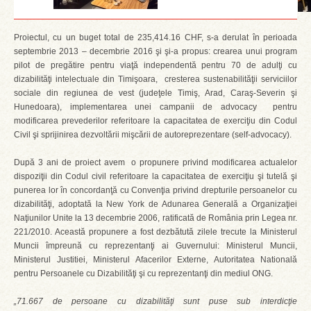
Proiectul, cu un buget total de 235,414.16 CHF, s-a derulat în perioada
septembrie 2013 – decembrie 2016 şi şi-a propus: crearea unui program
pilot de pregătire pentru viaţă independentă pentru 70 de adulţi cu
dizabilităţi intelectuale din Timişoara, cresterea sustenabilităţii serviciilor
sociale din regiunea de vest (judeţele Timiş, Arad, Caraş-Severin şi
Hunedoara), implementarea unei campanii de advocacy pentru
modificarea prevederilor referitoare la capacitatea de exerciţiu din Codul
Civil şi sprijinirea dezvoltării mişcării de autoreprezentare (self-advocacy).
După 3 ani de proiect avem o propunere privind modificarea actualelor
dispoziţii din Codul civil referitoare la capacitatea de exerciţiu şi tutelă şi
punerea lor în concordanţă cu Convenţia privind drepturile persoanelor cu
dizabilităţi, adoptată la New York de Adunarea Generală a Organizaţiei
Naţiunilor Unite la 13 decembrie 2006, ratificată de România prin Legea nr.
221/2010. Această propunere a fost dezbătută zilele trecute la Ministerul
Muncii împreună cu reprezentanţi ai Guvernului: Ministerul Muncii,
Ministerul Justitiei, Ministerul Afacerilor Externe, Autoritatea Natională
pentru Persoanele cu Dizabilităţi şi cu reprezentanţi din mediul ONG.
„71.667 de persoane cu dizabilităţi sunt puse sub interdicţie