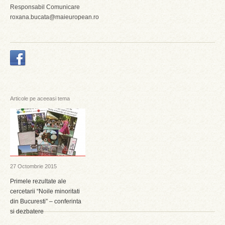
Responsabil Comunicare
roxana.bucata@maieuropean.ro
Articole pe aceeasi tema
27 Octombrie 2015
Primele rezultate ale
cercetarii “Noile minoritati
din Bucuresti” – conferinta
si dezbatere