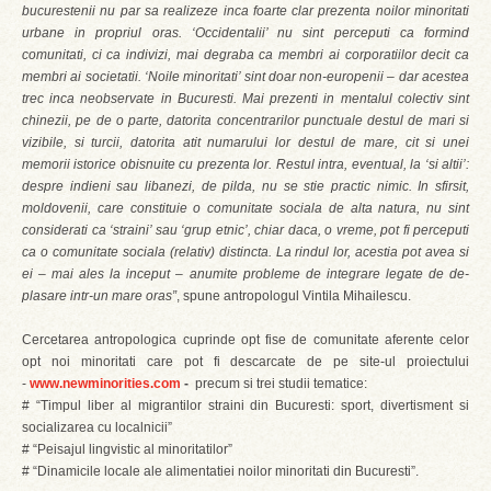
bucurestenii nu par sa realizeze inca foarte clar prezenta noilor minoritati
urbane in propriul oras. ‘Occidentalii’ nu sint perceputi ca formind
comunitati, ci ca indivizi, mai degraba ca membri ai corporatiilor decit ca
membri ai societatii. ‘Noile minoritati’ sint doar non-europenii – dar acestea
trec inca neobservate in Bucuresti. Mai prezenti in mentalul colectiv sint
chinezii, pe de o parte, datorita concentrarilor punctuale destul de mari si
vizibile, si turcii, datorita atit numarului lor destul de mare, cit si unei
memorii istorice obisnuite cu prezenta lor. Restul intra, eventual, la ‘si altii’:
despre indieni sau libanezi, de pilda, nu se stie practic nimic. In sfirsit,
moldovenii, care constituie o comunitate sociala de alta natura, nu sint
considerati ca ‘straini’ sau ‘grup etnic’, chiar daca, o vreme, pot fi perceputi
ca o comunitate sociala (relativ) distincta. La rindul lor, acestia pot avea si
ei – mai ales la inceput – anumite probleme de integrare legate de de-
plasare intr-un mare oras”
, spune antropologul Vintila Mihailescu.
Cercetarea antropologica cuprinde opt fise de comunitate aferente celor
opt noi minoritati care pot fi descarcate de pe site-ul proiectului
-
www.newminorities.com
-
precum si trei studii tematice:
# “Timpul liber al migrantilor straini din Bucuresti: sport, divertisment si
socializarea cu localnicii”
# “Peisajul lingvistic al minoritatilor”
# “Dinamicile locale ale alimentatiei noilor minoritati din Bucuresti”.