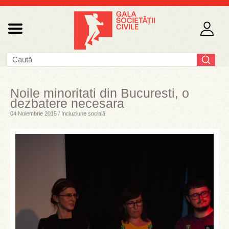
Noile minoritati din Bucuresti, o
dezbatere necesara
04 Noiembrie 2015 / Incluziune socială