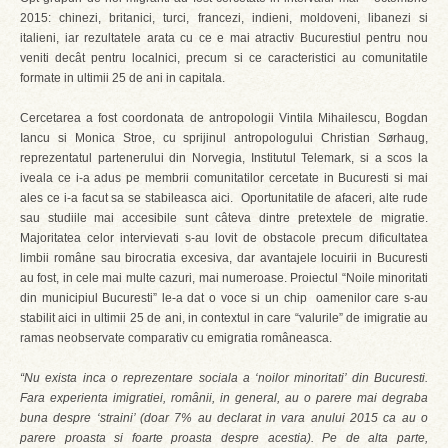
2015: chinezi, britanici, turci, francezi, indieni, moldoveni, libanezi si
italieni, iar rezultatele arata cu ce e mai atractiv Bucurestiul pentru nou
veniti decât pentru localnici, precum si ce caracteristici au comunitatile
formate in ultimii 25 de ani in capitala.
Cercetarea a fost coordonata de antropologii Vintila Mihailescu, Bogdan
Iancu si Monica Stroe, cu sprijinul antropologului Christian Sørhaug,
reprezentatul partenerului din Norvegia, Institutul Telemark, si a scos la
iveala ce i-a adus pe membrii comunitatilor cercetate in Bucuresti si mai
ales ce i-a facut sa se stabileasca aici. Oportunitatile de afaceri, alte rude
sau studiile mai accesibile sunt câteva dintre pretextele de migratie.
Majoritatea celor intervievati s-au lovit de obstacole precum dificultatea
limbii române sau birocratia excesiva, dar avantajele locuirii in Bucuresti
au fost, in cele mai multe cazuri, mai numeroase. Proiectul “Noile minoritati
din municipiul Bucuresti” le-a dat o voce si un chip oamenilor care s-au
stabilit aici in ultimii 25 de ani, in contextul in care “valurile” de imigratie au
ramas neobservate comparativ cu emigratia româneasca.
“Nu exista inca o reprezentare sociala a ‘noilor minoritati’ din Bucuresti.
Fara experienta imigratiei, românii, in general, au o parere mai degraba
buna despre ‘straini’ (doar 7% au declarat in vara anului 2015 ca au o
parere proasta si foarte proasta despre acestia). Pe de alta parte,