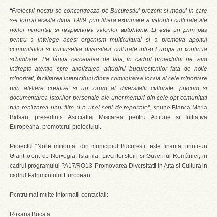
“Proiectul nostru se concentreaza pe Bucurestiul prezent si modul in care
s-a format acesta dupa 1989, prin libera exprimare a valorilor culturale ale
noilor minoritati si respectarea valorilor autohtone. El este un prim pas
pentru a intelege acest organism multicultural si a promova aportul
comunitatilor si frumusetea diversitatii culturale intr-o Europa in continua
schimbare. Pe lânga cercetarea de fata, in cadrul proiectului ne vom
indrepta atentia spre analizarea atitudinii bucurestenilor fata de noile
minoritati, facilitarea interactiuni dintre comunitatea locala si cele minoritare
prin ateliere creative si un forum al diversitatii culturale, precum si
documentarea istoriilor personale ale unor membri din cele opt comunitati
prin realizarea unui film si a unei serii de reportaje”
, spune Bianca-Maria
Balsan, presedinta Asociatiei Miscarea pentru Actiune si Initiativa
Europeana, promoterul proiectului.
Proiectul “Noile minoritati din municipiul Bucuresti” este finantat printr-un
Grant oferit de Norvegia, Islanda, Liechtenstein si Guvernul României, in
cadrul programului PA17/RO13, Promovarea Diversitatii in Arta si Cultura in
cadrul Patrimoniului European.
Pentru mai multe informatii contactati:
Roxana Bucata