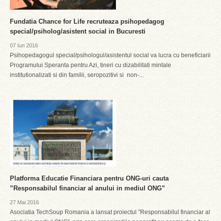
Fundatia Chance for Life recruteaza psihopedagog
special/psiholog/asistent social in Bucuresti
07 Iun 2016
Psihopedagogul special/psihologul/asistentul social va lucra cu beneficiarii
Programului Speranta pentru Azi, tineri cu dizabilitati mintale
institutionalizati si din familii, seropozitivi si non-...
Platforma Educatie Financiara pentru ONG-uri cauta
”Responsabilul financiar al anului in mediul ONG”
27 Mai 2016
Asociatia TechSoup Romania a lansat proiectul ”Responsabilul financiar al