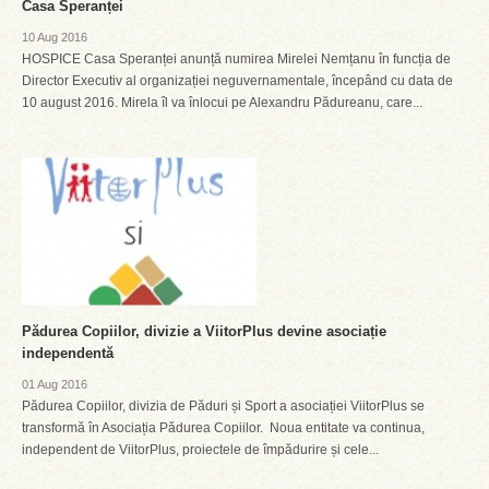
Casa Speranței
10 Aug 2016
HOSPICE Casa Speranței anunță numirea Mirelei Nemțanu în funcția de
Director Executiv al organizației neguvernamentale, începând cu data de
10 august 2016. Mirela îl va înlocui pe Alexandru Pădureanu, care...
Pădurea Copiilor, divizie a ViitorPlus devine asociație
independentă
01 Aug 2016
Pădurea Copiilor, divizia de Păduri și Sport a asociației ViitorPlus se
transformă în Asociația Pădurea Copiilor. Noua entitate va continua,
independent de ViitorPlus, proiectele de împădurire și cele...