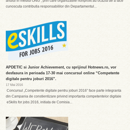
anului in mediul ONG”, prin care organizatiile nonprofit au ocazia de a face
cunoscuta contributia responsabililor din Departamentul...
APDETIC si Junior Achievement, cu sprijinul Hotnews.ro, vor
desfasura in perioada 17-30 mai concursul online “Competente
digitale pentru joburi 2016”.
17 Mai 2016
Concursul „Competente digitale pentru joburi 2016” face parte integranta
din Campania de constientizare privind importanta competentelor digitale
eSkills for jobs 2016, initiata de Comisia...