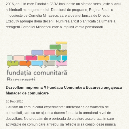
2016, anul in care Fundatia FARA implineste un sfert de secol, este si anul
schimbarii managementului. Directorul de programe, Regina Bulai, o
inlocuieste pe Cornelia Mihaescu, care a detinut functia de Director
Executiv aproape doua decenii. Numirea a fost planificata ca urmare a
retragerii Corneliei Mihaescu care a implinit varsta pensionarii.
Dezvoltam impreuna // Fundatia Comunitara Bucuresti angajeaza
Manager de comunicare
18 Feb 2016
Cautam un comunicator experimentat, interesat de dezvoltarea de
comunitati, care sa ne ajute sa ducem fundatia la urmatorul nivel de
dezvoltare. Ne pregatim de o perioada de crestere accelerata, in care
activitatile de comunicare ar trebui sa reflecte si sa consolideze munca