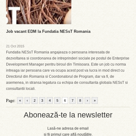
Job vacant EDM la Fundatia NESsT Romania
21 Oct 2015
Fundatia NESsT Romania angajeaza o persoana interesata de
dezvoltarea si coordonarea de intreprinderi sociale pe postul de Enterprise
Development Manager pentru biroul din Timisoara. Este un job cu norma
intreaga iar persoana care va ocupa acest post va lucra in mod direct cu
Directorul din Romania si Coordonatorul de Program, dar va fi, de
asemenea, in stransa legatura cu echipa de consultanta globala NESsT si
consultantii locali.
Page:
«
‹
2
3
4
5
6
7
8
›
»
Abonează-te la newsletter
Lasă-ne adresa de email
și fii primul care află noutățile.