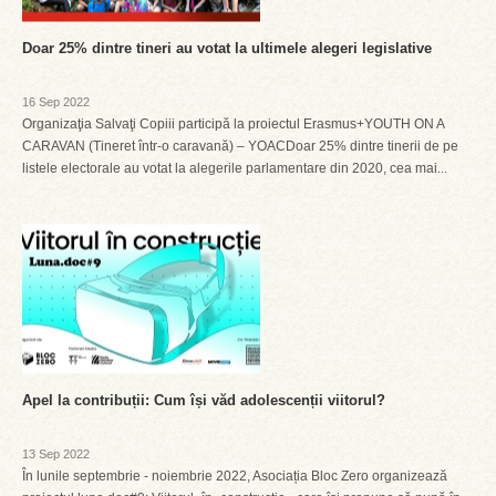
Doar 25% dintre tineri au votat la ultimele alegeri legislative
16 Sep 2022
Organizaţia Salvaţi Copiii participă la proiectul Erasmus+YOUTH ON A
CARAVAN (Tineret într-o caravană) – YOACDoar 25% dintre tinerii de pe
listele electorale au votat la alegerile parlamentare din 2020, cea mai...
Apel la contribuții: Cum își văd adolescenții viitorul?
13 Sep 2022
În lunile septembrie - noiembrie 2022, Asociația Bloc Zero organizează