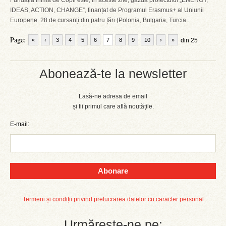
Fundația Inimă de Copil este, în aceste zile, gazda proiectului „ENERGY,
IDEAS, ACTION, CHANGE”, finanțat de Programul Erasmus+ al Uniunii
Europene. 28 de cursanți din patru țări (Polonia, Bulgaria, Turcia...
Page:
«
‹
3
4
5
6
7
8
9
10
›
»
din 25
Abonează-te la newsletter
Lasă-ne adresa de email
și fii primul care află noutățile.
E-mail:
Abonare
Termeni și condiții privind prelucrarea datelor cu caracter personal
Urmărește-ne pe: