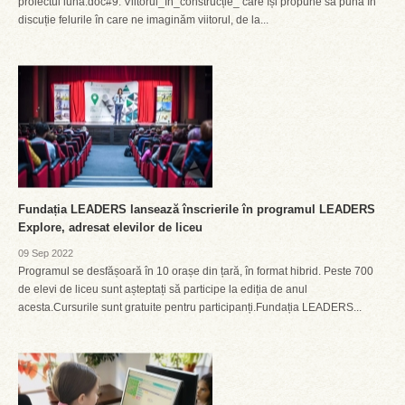
proiectul luna.doc#9: Viitorul_în_construcție_ care își propune să pună în
discuție felurile în care ne imaginăm viitorul, de la...
Fundația LEADERS lansează înscrierile în programul LEADERS
Explore, adresat elevilor de liceu
09 Sep 2022
Programul se desfășoară în 10 orașe din țară, în format hibrid. Peste 700
de elevi de liceu sunt așteptați să participe la ediția de anul
acesta.Cursurile sunt gratuite pentru participanți.Fundația LEADERS...