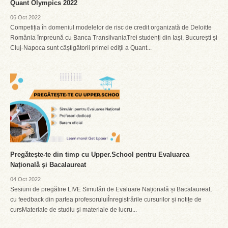
Quant Olympics 2022
06 Oct 2022
Competiția în domeniul modelelor de risc de credit organizată de Deloitte
România împreună cu Banca TransilvaniaTrei studenți din Iași, București și
Cluj-Napoca sunt câștigătorii primei ediții a Quant...
Pregătește-te din timp cu Upper.School pentru Evaluarea
Națională și Bacalaureat
04 Oct 2022
Sesiuni de pregătire LIVE Simulări de Evaluare Națională și Bacalaureat,
cu feedback din partea profesoruluiÎnregistrările cursurilor și notițe de
cursMateriale de studiu și materiale de lucru...