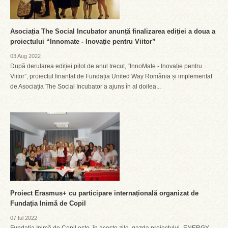
Asociația The Social Incubator anunță finalizarea ediției a doua a
proiectului “Innomate - Inovație pentru Viitor”
03 Aug 2022
După derularea ediției pilot de anul trecut, “InnoMate - Inovație pentru
Viitor”, proiectul finanțat de Fundația United Way România și implementat
de Asociația The Social Incubator a ajuns în al doilea...
Proiect Erasmus+ cu participare internațională organizat de
Fundația Inimă de Copil
07 Iul 2022