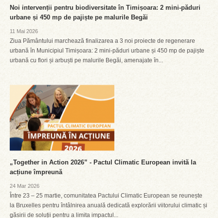
Noi intervenții pentru biodiversitate în Timișoara: 2 mini-păduri
urbane și 450 mp de pajiște pe malurile Begăi
11 Mai 2026
Ziua Pământului marchează finalizarea a 3 noi proiecte de regenerare
urbană în Municipiul Timișoara: 2 mini-păduri urbane și 450 mp de pajiște
urbană cu flori și arbuști pe malurile Begăi, amenajate în...
„Together in Action 2026” - Pactul Climatic European invită la
acțiune împreună
24 Mar 2026
Între 23 – 25 martie, comunitatea Pactului Climatic European se reunește
la Bruxelles pentru întâlnirea anuală dedicată explorării viitorului climatic și
găsirii de soluții pentru a limita impactul...