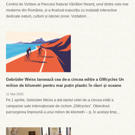
Centrul de Vizitare al Parcului Natural Vânători Neamț, unul dintre cele mai
moderne din România, și-a finalizat expoziția cu instalații interactive
dedicate naturii, culturii și istoriei zonei. Vizitatorii...
Gebrüder Weiss lansează cea de-a cincea ediție a GWcycles Un
milion de kilometri pentru mai puțin plastic în râuri și oceane
11 Mai 2026
Pe 1 aprilie, Gebrüder Weiss a dat startul celei de-a cincea ediții a
campaniei sale internaționale de ciclism „GWcycles”. Obiectivul:
parcurgerea împreună a unui milion de kilometri – și, în același timp,...