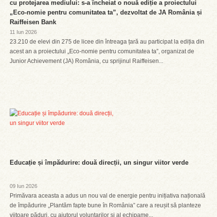
cu protejarea mediului: s-a încheiat o nouă ediție a proiectului
„Eco-nomie pentru comunitatea ta”, dezvoltat de JA România și
Raiffeisen Bank
11 Iun 2026
23.210 de elevi din 275 de licee din întreaga țară au participat la ediția din
acest an a proiectului „Eco-nomie pentru comunitatea ta”, organizat de
Junior Achievement (JA) România, cu sprijinul Raiffeisen...
Educație și împădurire: două direcții, un singur viitor verde
09 Iun 2026
Primăvara aceasta a adus un nou val de energie pentru inițiativa națională
de împădurire „Plantăm fapte bune în România” care a reușit să planteze
viitoare păduri, cu ajutorul voluntarilor și al echipame...