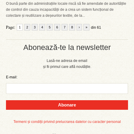
O bună parte din administrațiile locale riscă să fie amendate de autoritățile
de control din cauza incapacității de a crea un sistem funcțional de
colectare și reutilizare a deșeurilor textile, de la...
Page:
1
2
3
4
5
6
7
8
›
»
din 61
Abonează-te la newsletter
Lasă-ne adresa de email
și fii primul care află noutățile.
E-mail:
Abonare
Termeni și condiții privind prelucrarea datelor cu caracter personal