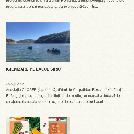
proiect de economie circulară din România, anunță evoluția și rezultatele
programului pentru perioada ianuarie-august 2025. În...
IGIENIZARE PE LACUL SIRIU
25 Sep 2025
Asociația CLOSER și paddleX, alături de Carpathian Rescue 4x4, Pirații
Rafting și reprezentanți ai instituțiilor de mediu, au marcat a doua zi de
curățenie națională printr-o acțiune de ecologizare pe Lacul...