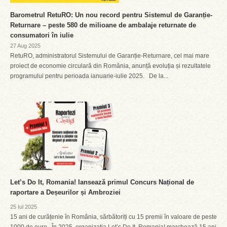
Barometrul RetuRO: Un nou record pentru Sistemul de Garanție-
Returnare – peste 580 de milioane de ambalaje returnate de
consumatori în iulie
27 Aug 2025
RetuRO, administratorul Sistemului de Garanție-Returnare, cel mai mare
proiect de economie circulară din România, anunță evoluția și rezultatele
programului pentru perioada ianuarie-iulie 2025. De la...
Let’s Do It, Romania! lansează primul Concurs Național de
raportare a Deșeurilor și Ambroziei
25 Iul 2025
15 ani de curățenie în România, sărbătoriți cu 15 premii în valoare de peste