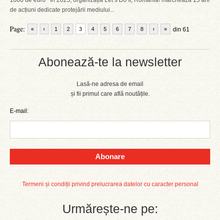
1000 de euro În 2025, organizația Let’s Do It, Romania! marchează 15 ani
de acțiuni dedicate protejării mediului...
Page:
«
‹
1
2
3
4
5
6
7
8
›
»
din 61
Abonează-te la newsletter
Lasă-ne adresa de email
și fii primul care află noutățile.
E-mail:
Abonare
Termeni și condiții privind prelucrarea datelor cu caracter personal
Urmărește-ne pe: