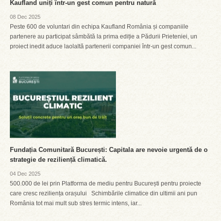
Kaufland uniți într-un gest comun pentru natură
08 Dec 2025
Peste 600 de voluntari din echipa Kaufland România și companiile
partenere au participat sâmbătă la prima ediție a Pădurii Prieteniei, un
proiect inedit aduce laolaltă partenerii companiei într-un gest comun...
Fundația Comunitară București: Capitala are nevoie urgentă de o
strategie de reziliență climatică.
04 Dec 2025
500.000 de lei prin Platforma de mediu pentru București pentru proiecte
care cresc reziliența orașului Schimbările climatice din ultimii ani pun
România tot mai mult sub stres termic intens, iar...