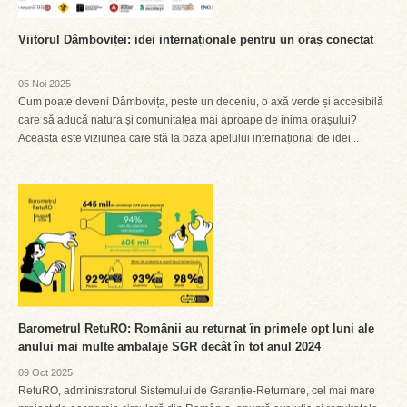
Viitorul Dâmboviței: idei internaționale pentru un oraș conectat
05 Noi 2025
Cum poate deveni Dâmbovița, peste un deceniu, o axă verde și accesibilă
care să aducă natura și comunitatea mai aproape de inima orașului?
Aceasta este viziunea care stă la baza apelului internațional de idei...
Barometrul RetuRO: Românii au returnat în primele opt luni ale
anului mai multe ambalaje SGR decât în tot anul 2024
09 Oct 2025
RetuRO, administratorul Sistemului de Garanție-Returnare, cel mai mare