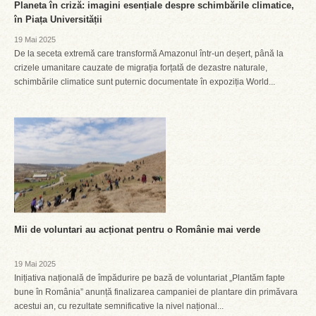
Planeta în criză: imagini esențiale despre schimbările climatice,
în Piața Universității
19 Mai 2025
De la seceta extremă care transformă Amazonul într-un deșert, până la
crizele umanitare cauzate de migrația forțată de dezastre naturale,
schimbările climatice sunt puternic documentate în expoziția World...
Mii de voluntari au acționat pentru o Românie mai verde
19 Mai 2025
Inițiativa națională de împădurire pe bază de voluntariat „Plantăm fapte
bune în România” anunță finalizarea campaniei de plantare din primăvara
acestui an, cu rezultate semnificative la nivel național...