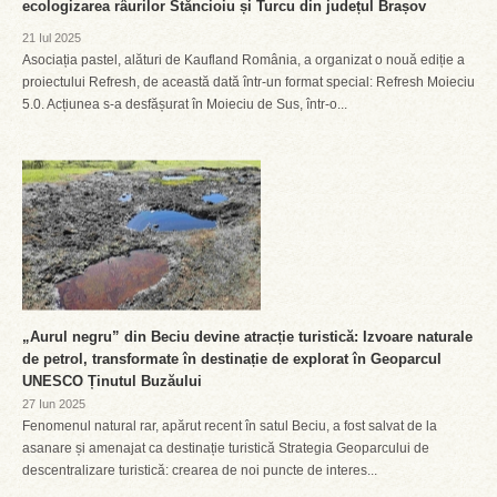
ecologizarea râurilor Stăncioiu și Turcu din județul Brașov
21 Iul 2025
Asociația pastel, alături de Kaufland România, a organizat o nouă ediție a
proiectului Refresh, de această dată într-un format special: Refresh Moieciu
5.0. Acțiunea s-a desfășurat în Moieciu de Sus, într-o...
„Aurul negru” din Beciu devine atracție turistică: Izvoare naturale
de petrol, transformate în destinație de explorat în Geoparcul
UNESCO Ținutul Buzăului
27 Iun 2025
Fenomenul natural rar, apărut recent în satul Beciu, a fost salvat de la
asanare și amenajat ca destinație turistică Strategia Geoparcului de
descentralizare turistică: crearea de noi puncte de interes...