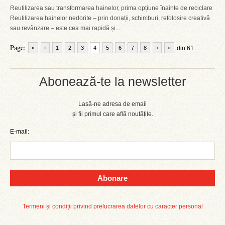
Reutilizarea sau transformarea hainelor, prima opțiune înainte de reciclare
Reutilizarea hainelor nedorite – prin donații, schimburi, refolosire creativă
sau revânzare – este cea mai rapidă și...
Page:
«
‹
1
2
3
4
5
6
7
8
›
»
din 61
Abonează-te la newsletter
Lasă-ne adresa de email
și fii primul care află noutățile.
E-mail:
Abonare
Termeni și condiții privind prelucrarea datelor cu caracter personal