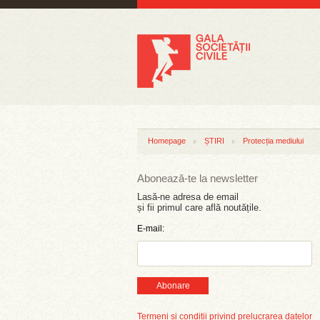
Homepage
ȘTIRI
Protecția mediului
Abonează-te la newsletter
Lasă-ne adresa de email
și fii primul care află noutățile.
E-mail:
Abonare
Termeni și condiții privind prelucrarea datelor