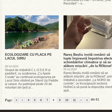
în perioada 20 mai – 14 iunie, „Ora
Reciclării” – o...
ECOLOGIZARE CU PLACA PE
Rareș Beșliu invită românii să
LACUL SIRIU
lupte împreună împotriva efect
schimbărilor climatice și să se
alăture mișcării „de la RObinet
09 Iul 2024
05 Iul 2024
Grupul de inițiativă C.L.O.S.E.R și
Rareș Beșliu invită românii să se
paddleX, cu susținerea „Cu Apele
alăture mișcării „de la RObinet”, pr
Curate” au continuat ecologizarea pe
inițiativă a asociației „La NORD de
Lacul Siriu vâslind pe Stand Up Paddle
cuvinte”, ce încurajează sectorul
și caiace. Au participat peste 20 de
HoReCa să pună la dispoziția clienț
voluntari din țară și...
apă...
Page:
din 61
«
‹
4
5
6
7
8
9
10
11
›
»