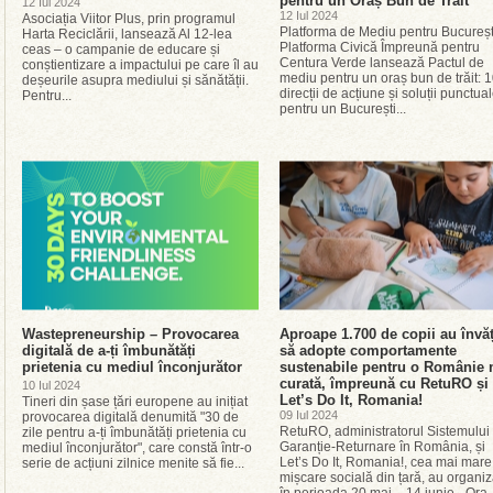
pentru un Oraș Bun de Trăit
12 Iul 2024
12 Iul 2024
Asociația Viitor Plus, prin programul
Platforma de Mediu pentru București
Harta Reciclării, lansează Al 12-lea
Platforma Civică Împreună pentru
ceas – o campanie de educare și
Centura Verde lansează Pactul de
conștientizare a impactului pe care îl au
mediu pentru un oraș bun de trăit: 
deșeurile asupra mediului și sănătății.
direcții de acțiune și soluții punctua
Pentru...
pentru un București...
Wastepreneurship – Provocarea
Aproape 1.700 de copii au învăț
digitală de a-ți îmbunătăți
să adopte comportamente
prietenia cu mediul înconjurător
sustenabile pentru o Românie 
curată, împreună cu RetuRO și
10 Iul 2024
Let’s Do It, Romania!
Tineri din șase țări europene au inițiat
09 Iul 2024
provocarea digitală denumită "30 de
RetuRO, administratorul Sistemului
zile pentru a-ți îmbunătăți prietenia cu
Garanție-Returnare în România, și
mediul înconjurător", care constă într-o
Let’s Do It, Romania!, cea mai mare
serie de acțiuni zilnice menite să fie...
mișcare socială din țară, au organiz