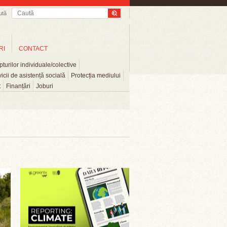
ută
RI
CONTACT
turilor individuale/colective
icii de asistență socială
Protecția mediului
t
Finanțări
Joburi