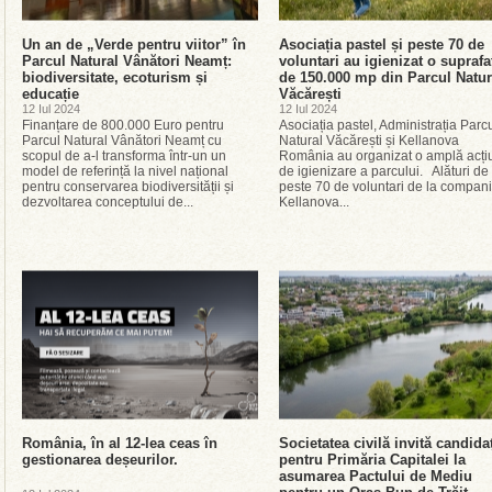
Un an de „Verde pentru viitor” în
Asociația pastel și peste 70 de
Parcul Natural Vânători Neamț:
voluntari au igienizat o suprafa
biodiversitate, ecoturism și
de 150.000 mp din Parcul Natur
educație
Văcărești
12 Iul 2024
12 Iul 2024
Finanțare de 800.000 Euro pentru
Asociația pastel, Administrația Parc
Parcul Natural Vânători Neamț cu
Natural Văcărești și Kellanova
scopul de a-l transforma într-un un
România au organizat o amplă acți
model de referință la nivel național
de igienizare a parcului. Alături de
pentru conservarea biodiversității și
peste 70 de voluntari de la compani
dezvoltarea conceptului de...
Kellanova...
România, în al 12-lea ceas în
Societatea civilă invită candidaț
gestionarea deșeurilor.
pentru Primăria Capitalei la
asumarea Pactului de Mediu