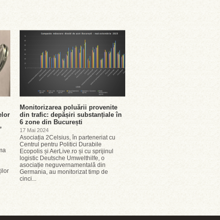
Monitorizarea poluării provenite
elor
din trafic: depășiri substanțiale în
6 zone din București
”
17 Mai 2024
Asociația 2Celsius, în parteneriat cu
Centrul pentru Politici Durabile
ima
Ecopolis și AerLive.ro și cu sprijinul
logistic Deutsche Umwelthilfe, o
asociație neguvernamentală din
ilor
Germania, au monitorizat timp de
cinci...