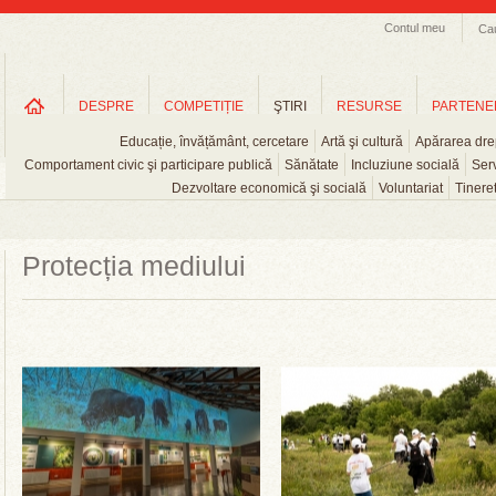
Contul meu
Ca
DESPRE
COMPETIȚIE
ŞTIRI
RESURSE
PARTENE
Educație, învățământ, cercetare
Artă şi cultură
Apărarea drep
Comportament civic şi participare publică
Sănătate
Incluziune socială
Serv
Dezvoltare economică şi socială
Voluntariat
Tinere
Protecția mediului