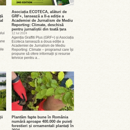
Asociația ECOTECA, alături de
ță
GRF+, lansează a II-a ediție a
al
Academiei de Jurnalism de Mediu
Reporting: Climate, deschisă
pentru jurnaliștii din toată țara
ului
12 Iul 2024
Agenția Graffiti Plus (GRF+) și Asociația
une
Ecoteca lansează a doua ediție a
Academiei de Jurnalism de Mediu
ile
Reporting: Climate – programul care își
propune să ofere informații și resurse
tehnice pentru a...
ii
Plantăm fapte bune în România
numără aproape 400.000 de puieți
forestieri și ornamentali plantați în