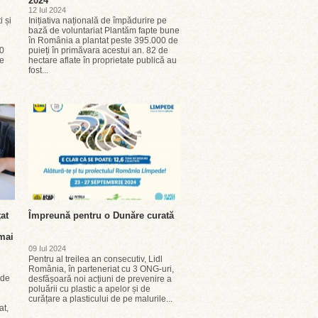
2024
12 Iul 2024
 și
Inițiativa națională de împădurire pe
bază de voluntariat Plantăm fapte bune
în România a plantat peste 395.000 de
10
puieți în primăvara acestui an. 82 de
le
hectare aflate în proprietate publică au
fost...
at
Împreună pentru o Dunăre curată
mai
09 Iul 2024
Pentru al treilea an consecutiv, Lidl
România, în parteneriat cu 3 ONG-uri,
 de
desfășoară noi acțiuni de prevenire a
poluării cu plastic a apelor și de
curățare a plasticului de pe malurile...
at,