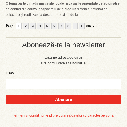
O bună parte din administrațiile locale riscă să fie amendate de autoritățile
de control din cauza incapacității de a crea un sistem funcțional de
colectare și reutilizare a deșeurilor textile, de la...
Page:
1
2
3
4
5
6
7
8
›
»
din 61
Abonează-te la newsletter
Lasă-ne adresa de email
și fii primul care află noutățile.
E-mail:
Abonare
Termeni și condiții privind prelucrarea datelor cu caracter personal