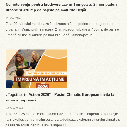
Noi intervenții pentru biodiversitate în Timișoara: 2 mini-păduri
urbane și 450 mp de pajiște pe malurile Begăi
11 Mai 2026
Ziua Pământului marchează finalizarea a 3 noi proiecte de regenerare
urbană în Municipiul Timișoara: 2 mini-păduri urbane și 450 mp de pajiște
urbană cu flori și arbuști pe malurile Begăi, amenajate în...
„Together in Action 2026” - Pactul Climatic European invită la
acțiune împreună
24 Mar 2026
Între 23 – 25 martie, comunitatea Pactului Climatic European se reunește
la Bruxelles pentru întâlnirea anuală dedicată explorării viitorului climatic și
găsirii de soluții pentru a limita impactul...