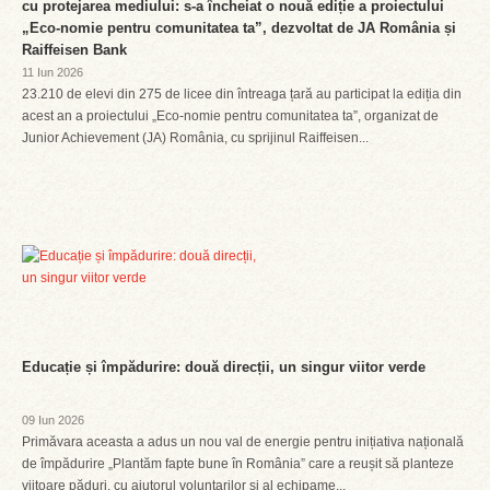
cu protejarea mediului: s-a încheiat o nouă ediție a proiectului
„Eco-nomie pentru comunitatea ta”, dezvoltat de JA România și
Raiffeisen Bank
11 Iun 2026
23.210 de elevi din 275 de licee din întreaga țară au participat la ediția din
acest an a proiectului „Eco-nomie pentru comunitatea ta”, organizat de
Junior Achievement (JA) România, cu sprijinul Raiffeisen...
Educație și împădurire: două direcții, un singur viitor verde
09 Iun 2026
Primăvara aceasta a adus un nou val de energie pentru inițiativa națională
de împădurire „Plantăm fapte bune în România” care a reușit să planteze
viitoare păduri, cu ajutorul voluntarilor și al echipame...