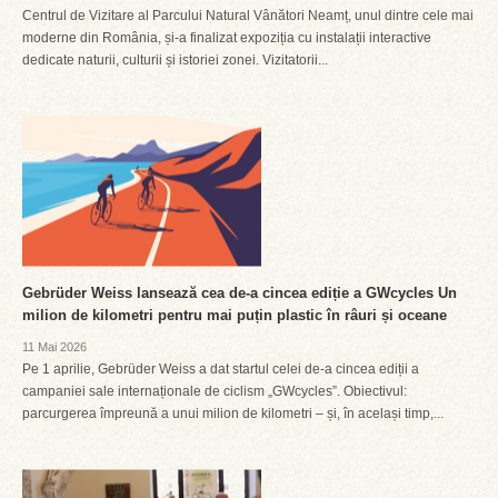
Centrul de Vizitare al Parcului Natural Vânători Neamț, unul dintre cele mai
moderne din România, și-a finalizat expoziția cu instalații interactive
dedicate naturii, culturii și istoriei zonei. Vizitatorii...
Gebrüder Weiss lansează cea de-a cincea ediție a GWcycles Un
milion de kilometri pentru mai puțin plastic în râuri și oceane
11 Mai 2026
Pe 1 aprilie, Gebrüder Weiss a dat startul celei de-a cincea ediții a
campaniei sale internaționale de ciclism „GWcycles”. Obiectivul:
parcurgerea împreună a unui milion de kilometri – și, în același timp,...