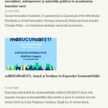
cercetători, antreprenori și autorități publice în accelerarea
tranziției verzi
11 Feb 2025
Social Innovation Solutions, în parteneriat cu Cancelaria Prim-Ministrului
României și Smart Innovation Norway, lansează Ghidul de bune practici
Climate Paths - un instrument strategic menit să accelereze...
măBUCURcăEȘTI, Joacă și Învățare la Expoziția Sustenabilității
21 Ian 2025
Expoziția interactivă de sustenabilitate măBUCURcăEȘTI duce mai
departe mesajul sustenabilității către familii și elevi în primele luni ale
anului 2025 la Casa Filipescu Cesianu. După ce, în numai două...