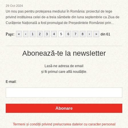
29 Oct 2024
Un nou pas pentru protejarea mediului în România: proiectul de lege
privind instituirea celei de-a treia sâmbete din luna septembrie ca Ziua de
Curățenie Națională a fost promulgat de Președintele României prin...
Page:
«
‹
1
2
3
4
5
6
7
8
›
»
din 61
Abonează-te la newsletter
Lasă-ne adresa de email
și fii primul care află noutățile.
E-mail:
Abonare
Termeni și condiții privind prelucrarea datelor cu caracter personal