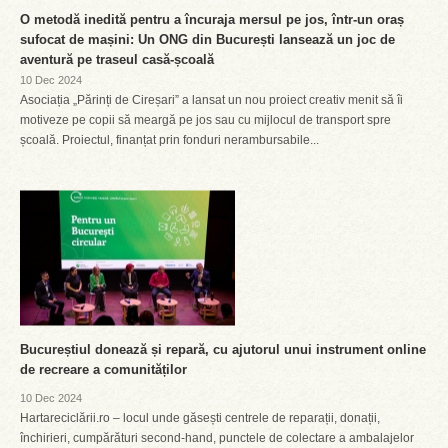
O metodă inedită pentru a încuraja mersul pe jos, într-un oraș
sufocat de mașini: Un ONG din București lansează un joc de
aventură pe traseul casă-școală
10 Dec 2024
Asociația „Părinți de Cireșari” a lansat un nou proiect creativ menit să îi
motiveze pe copii să meargă pe jos sau cu mijlocul de transport spre
școală. Proiectul, finanțat prin fonduri nerambursabile...
Bucureștiul donează și repară, cu ajutorul unui instrument online
de recreare a comunităților
10 Dec 2024
Hartareciclării.ro – locul unde găsești centrele de reparații, donații,
închirieri, cumpărături second-hand, punctele de colectare a ambalajelor