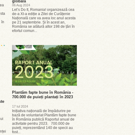
globală
cea
06 Aug 2024
Let’s Do It, Romania! organizează cea
esta
de-a XI-a ediție a Zilei de Curățenie
Națională care va avea loc anul acesta
 în
pe 21 septembrie. Și în acest an,
România se alătură altor 198 de țări în
efortul comun...
Plantăm fapte bune în România -
700.000 de puieți plantați în 2023
ste
17 Iul 2024
Inițiativa națională de împădurire pe
bază de voluntariat Plantăm fapte bune
lui
în România publică Raportul anual de
activitate pentru 2023. 700.000 de
puieți, reprezentând 140 de specii au
nței
fost...