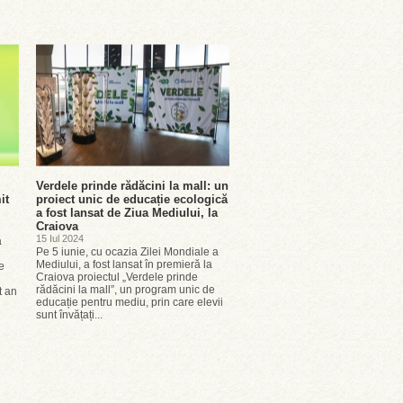
Verdele prinde rădăcini la mall: un
it
proiect unic de educație ecologică
a fost lansat de Ziua Mediului, la
Craiova
15 Iul 2024
a
Pe 5 iunie, cu ocazia Zilei Mondiale a
Mediului, a fost lansat în premieră la
e
Craiova proiectul „Verdele prinde
rădăcini la mall”, un program unic de
t an
educație pentru mediu, prin care elevii
sunt învățați...