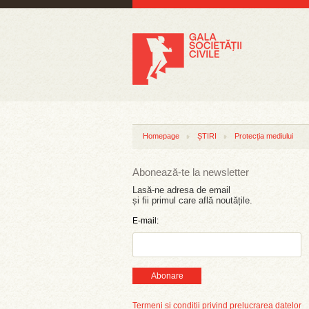
Homepage
ȘTIRI
Protecția mediului
Abonează-te la newsletter
Lasă-ne adresa de email
și fii primul care află noutățile.
E-mail:
Abonare
Termeni și condiții privind prelucrarea datelor