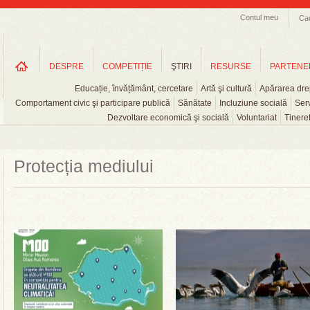
Contul meu
Ca
DESPRE
COMPETIȚIE
ŞTIRI
RESURSE
PARTENE
Educație, învățământ, cercetare
Artă şi cultură
Apărarea drep
Comportament civic şi participare publică
Sănătate
Incluziune socială
Serv
Dezvoltare economică şi socială
Voluntariat
Tinere
Protecția mediului