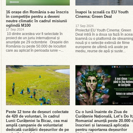
16 orașe din România s-au înscris
Înapoi la școală cu EU Youth
în competiție pentru a deveni
Cinema: Green Deal
neutre climatic în cadrul misiunii
oglindă M100
17 Sep 2024
17 Sep 2024
Proiectul EU Youth Cinema: Green
10 dintre acestea vor fi selectate în
Deal intră în a doua sa fază în acea
proiect de un juriu internațional și
toamnă cu o platformă de streamin
anunțate pe 29 octombrie Orașele din
nouă și o selecție extinsă de filme
România cu peste 50.000 de locuitori
europene de ultimă oră axate pe
care au aplicat în perioada iunie –...
mediu, reurse de apă și suste...
Peste 12 tone de deșeuri colectate
Cu o lună înainte de Ziua de
de 420 de voluntari, în cadrul
Curățenie Națională, Let’s Do It
Lunii Curățeniei la Bicaz, cea mai
Romania! anunță peste 20.000 
amplă campanie de voluntariat
înscrieri și lansează aplicația
dedicată curățării deșeurilor de pe
pentru raportarea deșeurilor