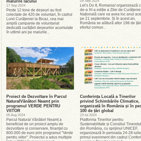
malurile lacului
09 Sep 2024
Let’s Do It, Romania! organizează 
17 Sep 2024
de-a XI-a ediție a Zilei de Curățenie
Peste 12 tone de deșeuri au fost
Națională care va avea loc anul ac
colectate de 420 de voluntari, în cadrul
pe 21 septembrie. Și în acest an,
Lunii Curățeniei la Bicaz, cea mai
România se alătură altor 198 de țări
amplă campanie de voluntariat
efortul comun...
dedicată curățării deșeurilor acumulate
în ultimii ani pe malurile...
Proiect de Dezvoltare în Parcul
Conferința Locală a Tinerilor
NaturalVânători Neamț prin
privind Schimbările Climatice,
programul VERDE PENTRU
organizată în România și în pe
VIITOR
100 de țări global
05 Aug 2024
23 Iul 2024
Parcul Natural Vânători Neamț a
Platforma Tinerilor pentru
beneficiat de un proiect amplu de
Sustenabilitate și Consiliul Tineretu
dezvoltare și conservare, finanțat cu
din România, cu sprijinul UNICEF,
800.000 de euro prin programul "Verde
organizează în perioada 24-28 iulie
pentru viitor". Proiectul a adus multiple
primul eveniment din cadrul Conferi