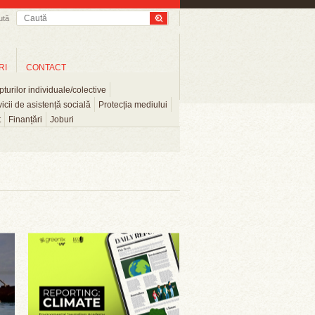
ută
RI
CONTACT
turilor individuale/colective
icii de asistență socială
Protecția mediului
t
Finanțări
Joburi