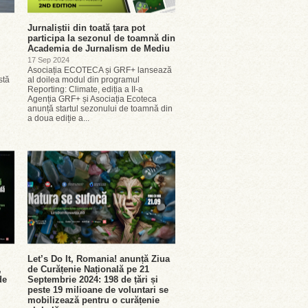
Jurnaliștii din toată țara pot
participa la sezonul de toamnă din
Academia de Jurnalism de Mediu
17 Sep 2024
Asociația ECOTECA și GRF+ lansează
stă
al doilea modul din programul
g
Reporting: Climate, ediția a II-a
Agenția GRF+ și Asociația Ecoteca
anunță startul sezonului de toamnă din
a doua ediție a...
Let’s Do It, Romania! anunță Ziua
,
de Curățenie Națională pe 21
de
Septembrie 2024: 198 de țări și
peste 19 milioane de voluntari se
mobilizează pentru o curățenie