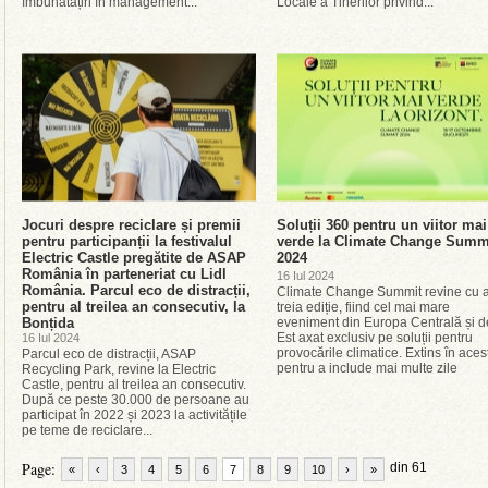
îmbunătățiri în management...
Locale a Tinerilor privind...
Jocuri despre reciclare și premii
Soluții 360 pentru un viitor mai
pentru participanții la festivalul
verde la Climate Change Summ
Electric Castle pregătite de ASAP
2024
România în parteneriat cu Lidl
16 Iul 2024
România. Parcul eco de distracții,
Climate Change Summit revine cu 
pentru al treilea an consecutiv, la
treia ediție, fiind cel mai mare
Bonțida
eveniment din Europa Centrală și d
Est axat exclusiv pe soluții pentru
16 Iul 2024
provocările climatice. Extins în aces
Parcul eco de distracții, ASAP
pentru a include mai multe zile
Recycling Park, revine la Electric
Castle, pentru al treilea an consecutiv.
După ce peste 30.000 de persoane au
participat în 2022 și 2023 la activitățile
pe teme de reciclare...
Page:
din 61
«
‹
3
4
5
6
7
8
9
10
›
»