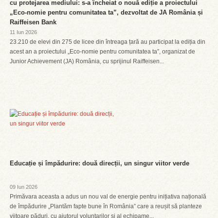
cu protejarea mediului: s-a încheiat o nouă ediție a proiectului
„Eco-nomie pentru comunitatea ta”, dezvoltat de JA România și
Raiffeisen Bank
11 Iun 2026
23.210 de elevi din 275 de licee din întreaga țară au participat la ediția din
acest an a proiectului „Eco-nomie pentru comunitatea ta”, organizat de
Junior Achievement (JA) România, cu sprijinul Raiffeisen...
Educație și împădurire: două direcții, un singur viitor verde
09 Iun 2026
Primăvara aceasta a adus un nou val de energie pentru inițiativa națională
de împădurire „Plantăm fapte bune în România” care a reușit să planteze
viitoare păduri, cu ajutorul voluntarilor și al echipame...