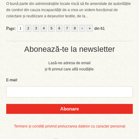
O bună parte din administrațiile locale riscă să fie amendate de autoritățile
de control din cauza incapacității de a crea un sistem funcțional de
colectare și reutilizare a deșeurilor textile, de la...
Page:
1
2
3
4
5
6
7
8
›
»
din 61
Abonează-te la newsletter
Lasă-ne adresa de email
și fii primul care află noutățile.
E-mail:
Abonare
Termeni și condiții privind prelucrarea datelor cu caracter personal