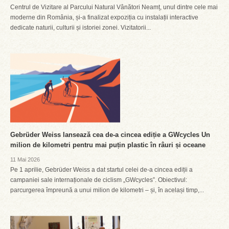
Centrul de Vizitare al Parcului Natural Vânători Neamț, unul dintre cele mai
moderne din România, și-a finalizat expoziția cu instalații interactive
dedicate naturii, culturii și istoriei zonei. Vizitatorii...
Gebrüder Weiss lansează cea de-a cincea ediție a GWcycles Un
milion de kilometri pentru mai puțin plastic în râuri și oceane
11 Mai 2026
Pe 1 aprilie, Gebrüder Weiss a dat startul celei de-a cincea ediții a
campaniei sale internaționale de ciclism „GWcycles”. Obiectivul:
parcurgerea împreună a unui milion de kilometri – și, în același timp,...