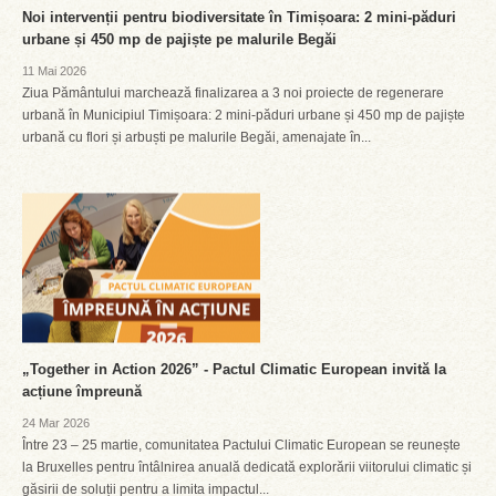
Noi intervenții pentru biodiversitate în Timișoara: 2 mini-păduri
urbane și 450 mp de pajiște pe malurile Begăi
11 Mai 2026
Ziua Pământului marchează finalizarea a 3 noi proiecte de regenerare
urbană în Municipiul Timișoara: 2 mini-păduri urbane și 450 mp de pajiște
urbană cu flori și arbuști pe malurile Begăi, amenajate în...
„Together in Action 2026” - Pactul Climatic European invită la
acțiune împreună
24 Mar 2026
Între 23 – 25 martie, comunitatea Pactului Climatic European se reunește
la Bruxelles pentru întâlnirea anuală dedicată explorării viitorului climatic și
găsirii de soluții pentru a limita impactul...