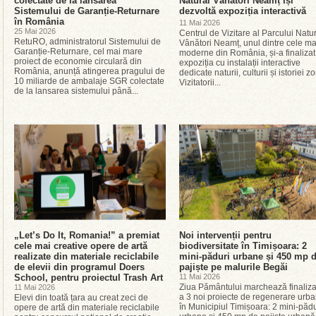
colectate de la lansarea
Natural Vânători Neamț își
Sistemului de Garanție-Returnare
dezvoltă expoziția interactivă
în România
11 Mai 2026
25 Mai 2026
Centrul de Vizitare al Parcului Natu
RetuRO, administratorul Sistemului de
Vânători Neamț, unul dintre cele ma
Garanție-Returnare, cel mai mare
moderne din România, și-a finalizat
proiect de economie circulară din
expoziția cu instalații interactive
România, anunță atingerea pragului de
dedicate naturii, culturii și istoriei z
10 miliarde de ambalaje SGR colectate
Vizitatorii...
de la lansarea sistemului până...
„Let’s Do It, Romania!” a premiat
Noi intervenții pentru
cele mai creative opere de artă
biodiversitate în Timișoara: 2
realizate din materiale reciclabile
mini-păduri urbane și 450 mp 
de elevii din programul Doers
pajiște pe malurile Begăi
School, pentru proiectul Trash Art
11 Mai 2026
Ziua Pământului marchează finaliz
11 Mai 2026
a 3 noi proiecte de regenerare urb
Elevi din toată țara au creat zeci de
în Municipiul Timișoara: 2 mini-pădu
opere de artă din materiale reciclabile