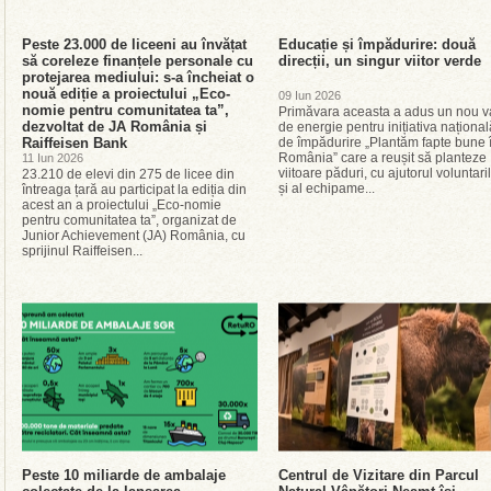
Peste 23.000 de liceeni au învățat
Educație și împădurire: două
să coreleze finanțele personale cu
direcții, un singur viitor verde
protejarea mediului: s-a încheiat o
nouă ediție a proiectului „Eco-
09 Iun 2026
nomie pentru comunitatea ta”,
Primăvara aceasta a adus un nou v
dezvoltat de JA România și
de energie pentru inițiativa național
Raiffeisen Bank
de împădurire „Plantăm fapte bune 
România” care a reușit să planteze
11 Iun 2026
viitoare păduri, cu ajutorul voluntari
23.210 de elevi din 275 de licee din
și al echipame...
întreaga țară au participat la ediția din
acest an a proiectului „Eco-nomie
pentru comunitatea ta”, organizat de
Junior Achievement (JA) România, cu
sprijinul Raiffeisen...
Peste 10 miliarde de ambalaje
Centrul de Vizitare din Parcul