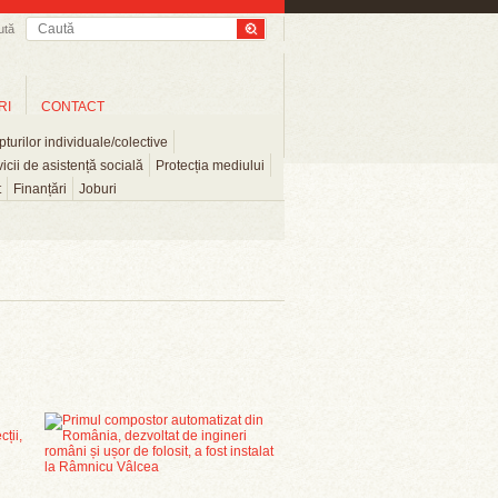
ută
RI
CONTACT
turilor individuale/colective
icii de asistență socială
Protecția mediului
t
Finanțări
Joburi