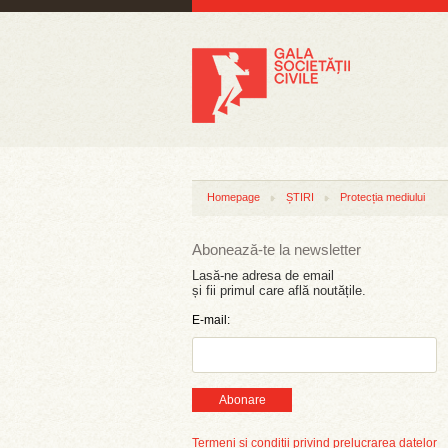
Homepage
ȘTIRI
Protecția mediului
Abonează-te la newsletter
Lasă-ne adresa de email
și fii primul care află noutățile.
E-mail:
Abonare
Termeni și condiții privind prelucrarea datelor