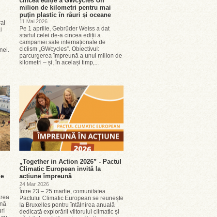
cincea ediție a GWcycles Un
milion de kilometri pentru mai
puțin plastic în râuri și oceane
11 Mai 2026
ral
Pe 1 aprilie, Gebrüder Weiss a dat
i
startul celei de-a cincea ediții a
campaniei sale internaționale de
ciclism „GWcycles”. Obiectivul:
onei.
parcurgerea împreună a unui milion de
kilometri – și, în același timp,...
„Together in Action 2026” - Pactul
Climatic European invită la
de
acțiune împreună
24 Mar 2026
Între 23 – 25 martie, comunitatea
area
Pactului Climatic European se reunește
ană
la Bruxelles pentru întâlnirea anuală
ri
dedicată explorării viitorului climatic și