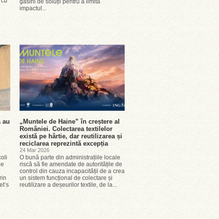
 cu
găsirii de soluții pentru a limita
impactul...
a au
„Muntele de Haine” în creștere al
României. Colectarea textilelor
există pe hârtie, dar reutilizarea și
reciclarea reprezintă excepția
24 Mar 2026
oli
O bună parte din administrațiile locale
ze
riscă să fie amendate de autoritățile de
control din cauza incapacității de a crea
rin
un sistem funcțional de colectare și
et’s
reutilizare a deșeurilor textile, de la...