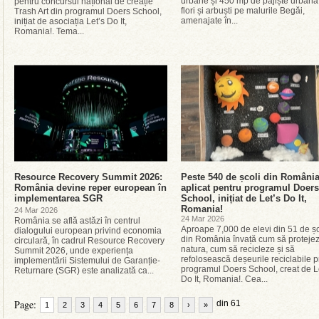
urbane și 450 mp de pajiște urbană
pentru concursul național de creație
flori și arbuști pe malurile Begăi,
Trash Art din programul Doers School,
amenajate în...
inițiat de asociația Let’s Do It,
Romania!. Tema...
Resource Recovery Summit 2026:
Peste 540 de școli din Români
România devine reper european în
aplicat pentru programul Doers
implementarea SGR
School, inițiat de Let’s Do It,
Romania!
24 Mar 2026
24 Mar 2026
România se află astăzi în centrul
Aproape 7,000 de elevi din 51 de șc
dialogului european privind economia
din România învață cum să proteje
circulară, în cadrul Resource Recovery
natura, cum să recicleze și să
Summit 2026, unde experiența
refolosească deșeurile reciclabile p
implementării Sistemului de Garanție-
programul Doers School, creat de L
Returnare (SGR) este analizată ca...
Do It, Romania!. Cea...
Page:
din 61
1
2
3
4
5
6
7
8
›
»