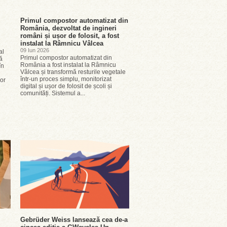
Primul compostor automatizat din
România, dezvoltat de ingineri
români și ușor de folosit, a fost
instalat la Râmnicu Vâlcea
09 Iun 2026
al
Primul compostor automatizat din
ă
România a fost instalat la Râmnicu
în
Vâlcea și transformă resturile vegetale
într-un proces simplu, monitorizat
lor
digital și ușor de folosit de școli și
comunități. Sistemul a...
Gebrüder Weiss lansează cea de-a