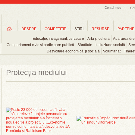
Contul meu
Ca
DESPRE
COMPETIȚIE
ŞTIRI
RESURSE
PARTENE
Educație, învățământ, cercetare
Artă şi cultură
Apărarea drep
Comportament civic şi participare publică
Sănătate
Incluziune socială
Serv
Dezvoltare economică şi socială
Voluntariat
Tinere
Protecția mediului