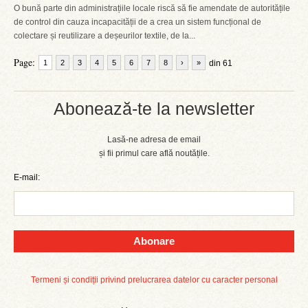
O bună parte din administrațiile locale riscă să fie amendate de autoritățile
de control din cauza incapacității de a crea un sistem funcțional de
colectare și reutilizare a deșeurilor textile, de la...
Page:
1
2
3
4
5
6
7
8
›
»
din 61
Abonează-te la newsletter
Lasă-ne adresa de email
și fii primul care află noutățile.
E-mail:
Abonare
Termeni și condiții privind prelucrarea datelor cu caracter personal