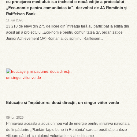
cu protejarea mediului: s-a încheiat o nouă ediție a proiectului
„Eco-nomie pentru comunitatea ta”, dezvoltat de JA România și
Raiffeisen Bank
11 Iun 2026
23.210 de elevi din 275 de licee din întreaga țară au participat la ediția din
acest an a proiectului „Eco-nomie pentru comunitatea ta”, organizat de
Junior Achievement (JA) România, cu sprijinul Raiffeisen...
Educație și împădurire: două direcții, un singur viitor verde
09 Iun 2026
Primăvara aceasta a adus un nou val de energie pentru inițiativa națională
de împădurire „Plantăm fapte bune în România” care a reușit să planteze
viitoare păduri, cu ajutorul voluntarilor și al echipame...