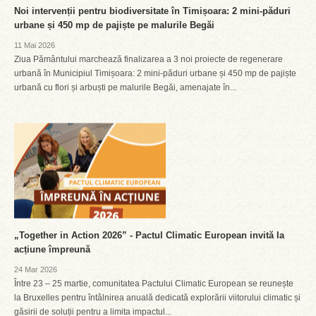
Noi intervenții pentru biodiversitate în Timișoara: 2 mini-păduri
urbane și 450 mp de pajiște pe malurile Begăi
11 Mai 2026
Ziua Pământului marchează finalizarea a 3 noi proiecte de regenerare
urbană în Municipiul Timișoara: 2 mini-păduri urbane și 450 mp de pajiște
urbană cu flori și arbuști pe malurile Begăi, amenajate în...
„Together in Action 2026” - Pactul Climatic European invită la
acțiune împreună
24 Mar 2026
Între 23 – 25 martie, comunitatea Pactului Climatic European se reunește
la Bruxelles pentru întâlnirea anuală dedicată explorării viitorului climatic și
găsirii de soluții pentru a limita impactul...