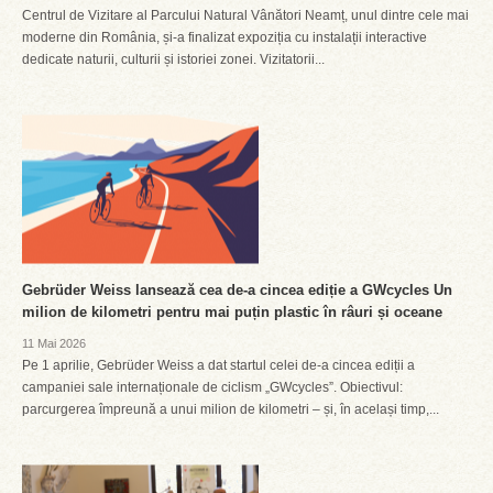
Centrul de Vizitare al Parcului Natural Vânători Neamț, unul dintre cele mai
moderne din România, și-a finalizat expoziția cu instalații interactive
dedicate naturii, culturii și istoriei zonei. Vizitatorii...
Gebrüder Weiss lansează cea de-a cincea ediție a GWcycles Un
milion de kilometri pentru mai puțin plastic în râuri și oceane
11 Mai 2026
Pe 1 aprilie, Gebrüder Weiss a dat startul celei de-a cincea ediții a
campaniei sale internaționale de ciclism „GWcycles”. Obiectivul:
parcurgerea împreună a unui milion de kilometri – și, în același timp,...