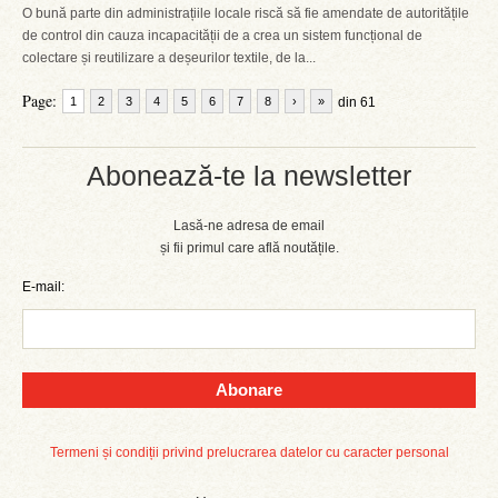
O bună parte din administrațiile locale riscă să fie amendate de autoritățile
de control din cauza incapacității de a crea un sistem funcțional de
colectare și reutilizare a deșeurilor textile, de la...
Page:
1
2
3
4
5
6
7
8
›
»
din 61
Abonează-te la newsletter
Lasă-ne adresa de email
și fii primul care află noutățile.
E-mail:
Abonare
Termeni și condiții privind prelucrarea datelor cu caracter personal