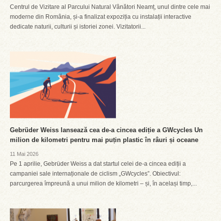
Centrul de Vizitare al Parcului Natural Vânători Neamț, unul dintre cele mai
moderne din România, și-a finalizat expoziția cu instalații interactive
dedicate naturii, culturii și istoriei zonei. Vizitatorii...
Gebrüder Weiss lansează cea de-a cincea ediție a GWcycles Un
milion de kilometri pentru mai puțin plastic în râuri și oceane
11 Mai 2026
Pe 1 aprilie, Gebrüder Weiss a dat startul celei de-a cincea ediții a
campaniei sale internaționale de ciclism „GWcycles”. Obiectivul:
parcurgerea împreună a unui milion de kilometri – și, în același timp,...