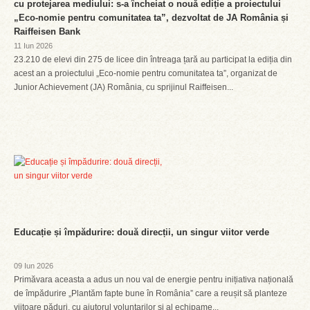
cu protejarea mediului: s-a încheiat o nouă ediție a proiectului
„Eco-nomie pentru comunitatea ta”, dezvoltat de JA România și
Raiffeisen Bank
11 Iun 2026
23.210 de elevi din 275 de licee din întreaga țară au participat la ediția din
acest an a proiectului „Eco-nomie pentru comunitatea ta”, organizat de
Junior Achievement (JA) România, cu sprijinul Raiffeisen...
Educație și împădurire: două direcții, un singur viitor verde
09 Iun 2026
Primăvara aceasta a adus un nou val de energie pentru inițiativa națională
de împădurire „Plantăm fapte bune în România” care a reușit să planteze
viitoare păduri, cu ajutorul voluntarilor și al echipame...