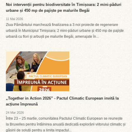
Noi intervenții pentru biodiversitate în Timișoara: 2 mini-păduri
urbane și 450 mp de pajiște pe malurile Begăi
11 Mai 2026
Ziua Pământului marchează finalizarea a 3 noi proiecte de regenerare
urbană în Municipiul Timișoara: 2 mini-păduri urbane și 450 mp de pajiște
urbană cu flori și arbuști pe malurile Begăi, amenajate în...
„Together in Action 2026” - Pactul Climatic European invită la
acțiune împreună
24 Mar 2026
Între 23 – 25 martie, comunitatea Pactului Climatic European se reunește
la Bruxelles pentru întâlnirea anuală dedicată explorării viitorului climatic și
găsirii de soluții pentru a limita impactul...