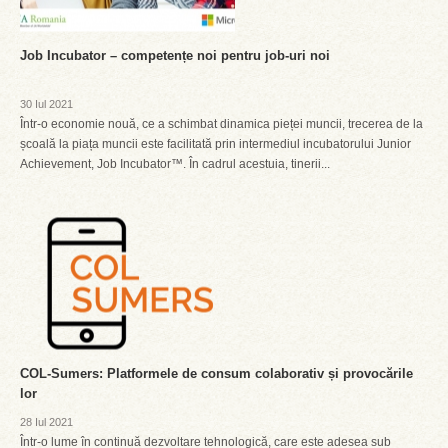
Job Incubator – competențe noi pentru job-uri noi
30 Iul 2021
Într-o economie nouă, ce a schimbat dinamica pieței muncii, trecerea de la
școală la piața muncii este facilitată prin intermediul incubatorului Junior
Achievement, Job Incubator™. În cadrul acestuia, tinerii...
COL-Sumers: Platformele de consum colaborativ și provocările
lor
28 Iul 2021
Într-o lume în continuă dezvoltare tehnologică, care este adesea sub