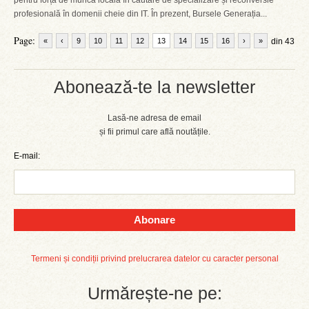
pentru forța de muncă locală în căutare de specializare și reconversie
profesională în domenii cheie din IT. În prezent, Bursele Generația...
Page:
«
‹
9
10
11
12
13
14
15
16
›
»
din 43
Abonează-te la newsletter
Lasă-ne adresa de email
și fii primul care află noutățile.
E-mail:
Abonare
Termeni și condiții privind prelucrarea datelor cu caracter personal
Urmărește-ne pe: