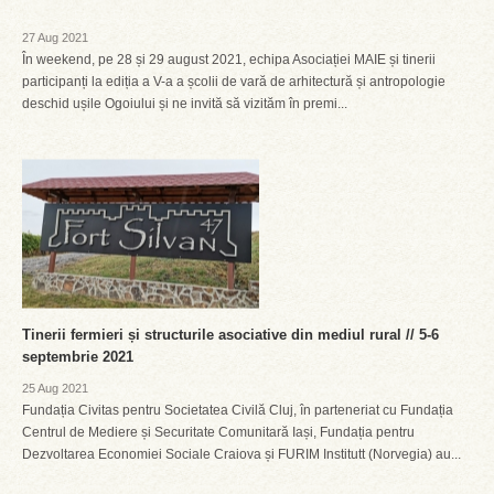
27 Aug 2021
În weekend, pe 28 și 29 august 2021, echipa Asociației MAIE și tinerii
participanți la ediția a V-a a școlii de vară de arhitectură și antropologie
deschid ușile Ogoiului și ne invită să vizităm în premi...
Tinerii fermieri și structurile asociative din mediul rural // 5-6
septembrie 2021
25 Aug 2021
Fundația Civitas pentru Societatea Civilă Cluj, în parteneriat cu Fundația
Centrul de Mediere și Securitate Comunitară Iași, Fundația pentru
Dezvoltarea Economiei Sociale Craiova și FURIM Institutt (Norvegia) au...