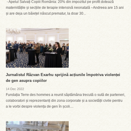
- Apelul Salvați Copiii România: 20% din impozitul pe profit dotează
maternitățile și secțiile de terapie intensivă neonatală –Andreea are 15 ani
și are deja un băiețel născut prematur, la doar 30...
Jurnalistul Răzvan Exarhu sprijină acțiunile împotriva violenței
de gen asupra copiilor
14 Dec 2022
Fundația Terre des hommes a reunit săptămâna trecută o sută de parteneri,
colaboratori și reprezentanți din zona corporate și a societății civile pentru
a le vorbi despre violența de gen în școli....