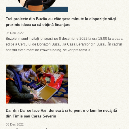
Trei proiecte din Buzău au câte șase minute la dispoziție să-și
prezinte ideea ca să obțină finanțare
05 Dec 2022
Buzoienii sunt invitați joi seară pe 8 decembrie 2022 la ora 18:00 la a patra
ediție a Cercului de Donatori Buzău, la Casa Berarilor din Buzău. În cadrul
acestui eveniment de crowdfunding, se vor prezenta 3...
Dar din Dar se face Rai: donează și tu pentru o familie necăjită
din Timiș sau Caraș Severin
05 Dec 2022