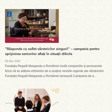
”Răspunde cu suflet vârstnicilor singuri!” – campanie pentru
sprijinirea seniorilor aflați în situații dificile
05 Dec 2022
Fundația Regală Margareta a României invită companiile și persoanele
fizice să se alăture eforturilor de a susține nevoile urgente ale vârstnicilor
Fundația Regală Margareta a României lansează Campania de a...