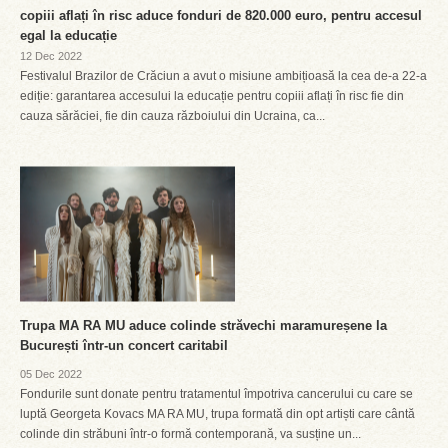
copiii aflați în risc aduce fonduri de 820.000 euro, pentru accesul
egal la educație
12 Dec 2022
Festivalul Brazilor de Crăciun a avut o misiune ambițioasă la cea de-a 22-a
ediție: garantarea accesului la educație pentru copiii aflați în risc fie din
cauza sărăciei, fie din cauza războiului din Ucraina, ca...
Trupa MA RA MU aduce colinde străvechi maramureșene la
București într-un concert caritabil
05 Dec 2022
Fondurile sunt donate pentru tratamentul împotriva cancerului cu care se
luptă Georgeta Kovacs MA RA MU, trupa formată din opt artiști care cântă
colinde din străbuni într-o formă contemporană, va susține un...