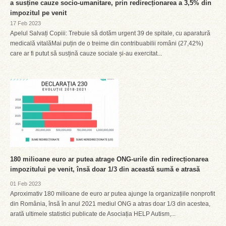
a susține cauze socio-umanitare, prin redirecționarea a 3,5% din
impozitul pe venit
17 Feb 2023
Apelul Salvați Copiii: Trebuie să dotăm urgent 39 de spitale, cu aparatură
medicală vitalăMai puțin de o treime din contribuabilii români (27,42%)
care ar fi putut să susțină cauze sociale și-au exercitat...
180 milioane euro ar putea atrage ONG-urile din redirecționarea
impozitului pe venit, însă doar 1/3 din această sumă e atrasă
01 Feb 2023
Aproximativ 180 milioane de euro ar putea ajunge la organizațiile nonprofit
din România, însă în anul 2021 mediul ONG a atras doar 1/3 din acestea,
arată ultimele statistici publicate de Asociația HELP Autism,...