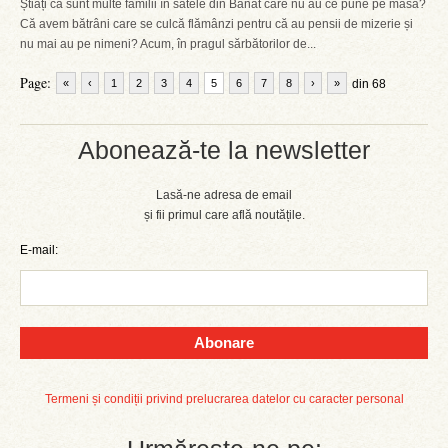
Știați că sunt multe familii în satele din Banat care nu au ce pune pe masă?
Că avem bătrâni care se culcă flămânzi pentru că au pensii de mizerie și
nu mai au pe nimeni? Acum, în pragul sărbătorilor de...
Page:
«
‹
1
2
3
4
5
6
7
8
›
»
din 68
Abonează-te la newsletter
Lasă-ne adresa de email
și fii primul care află noutățile.
E-mail:
Abonare
Termeni și condiții privind prelucrarea datelor cu caracter personal