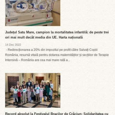
Județul Satu Mare, campion la mortalitatea infantilă: de peste trei
ori mai mult decât media din UE. Harta națională
14 Dec 2022
- Redirecționarea a 20% din impozitul pe profit către Salvați Copiii
România, resursă vitală pentru dotarea maternităților și secțiilor de Terapie
Intensivă – România are cea mai mare rată a...
Record absolut la Festivalul Brazilor de Crăciun: Solidaritatea cu