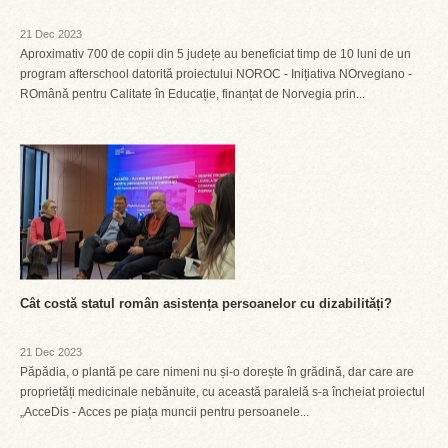
21 Dec 2023
Aproximativ 700 de copii din 5 județe au beneficiat timp de 10 luni de un
program afterschool datorită proiectului NOROC - Inițiativa NOrvegiano -
ROmână pentru Calitate în Educație, finanțat de Norvegia prin...
Cât costă statul român asistența persoanelor cu dizabilități?
21 Dec 2023
Păpădia, o plantă pe care nimeni nu și-o dorește în grădină, dar care are
proprietăți medicinale nebănuite, cu această paralelă s-a încheiat proiectul
„AcceDis - Acces pe piața muncii pentru persoanele...