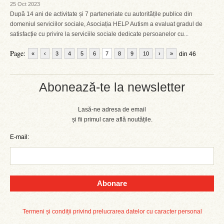
25 Oct 2023
După 14 ani de activitate și 7 parteneriate cu autoritățile publice din
domeniul serviciilor sociale, Asociația HELP Autism a evaluat gradul de
satisfacție cu privire la serviciile sociale dedicate persoanelor cu...
Page:
«
‹
3
4
5
6
7
8
9
10
›
»
din 46
Abonează-te la newsletter
Lasă-ne adresa de email
și fii primul care află noutățile.
E-mail:
Abonare
Termeni și condiții privind prelucrarea datelor cu caracter personal