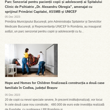
Parc Senzorial pentru pacienții copii și adolescenți ai Spitalului
Clinic de Psihiatrie „Dr. Alexandru Obregia”, amenajat cu
sprijinul Primăriei Capitalei, ASSMB și UNICEF
05 Dec 2023
Primăria Municipiului București, prin Administrația Spitalelor și Serviciilor
Medicale București, și Reprezentanța UNICEF în România, au inaugurat
astăzi, un parc senzorial pentru copiii și adolescenții cu tu...
Hope and Homes for Children finalizează construcția a două case
familiale în Codlea, județul Brașov
05 Dec 2023
20 de copii cu nevoi speciale severe, în prezent instituționalizați, vor locui
în cele două case nou construite; 480.000 de euro este investiția realizată
de Fundație, cu susținerea LPP România și...