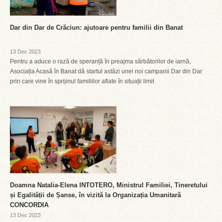
Dar din Dar de Crăciun: ajutoare pentru familii din Banat
13 Dec 2023
Pentru a aduce o rază de speranță în preajma sărbătorilor de iarnă,
Asociația Acasă în Banat dă startul astăzi unei noi campanii Dar din Dar
prin care vine în sprijinul familiilor aflate în situații limit
Doamna Natalia-Elena INTOTERO, Ministrul Familiei, Tineretului
și Egalității de Șanse, în vizită la Organizația Umanitară
CONCORDIA
13 Dec 2023