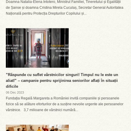
Doamna Natalia-Elena Intotero, Ministrul Familiei, Tineretului și Egalității
de Șanse și doamna Cristina Mirela Cuculaș, Secretar General Autoritatea
Națională pentru Protecția Drepturilor Copilului și...
”Răspunde cu suflet vârstnicilor singuri! Timpul nu le este un
aliat!” – campanie pentru sprijinirea seniorilor aflați în situații
dificile
06 Dec 2023
Fundația Regală Margareta a României invită companiile și persoanele
fizice să se alăture eforturilor de a susține nevoile urgente ale persoanelor
vârstnice. 3,7 milioane de vârstnici numără...