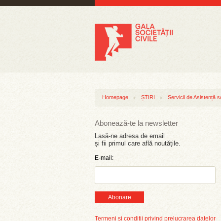
Homepage
ȘTIRI
Servicii de Asistență s
Abonează-te la newsletter
Lasă-ne adresa de email
și fii primul care află noutățile.
E-mail:
Abonare
Termeni și condiții privind prelucrarea datelor