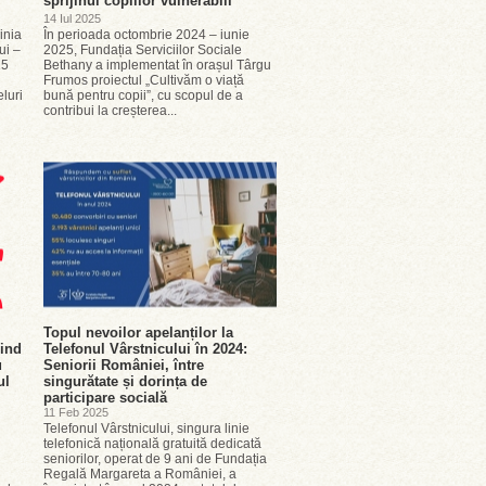
sprijinul copiilor vulnerabili
14 Iul 2025
inia
În perioada octombrie 2024 – iunie
ui –
2025, Fundația Serviciilor Sociale
15
Bethany a implementat în orașul Târgu
Frumos proiectul „Cultivăm o viață
luri
bună pentru copii”, cu scopul de a
contribui la creșterea...
Topul nevoilor apelanților la
rind
Telefonul Vârstnicului în 2024:
u
Seniorii României, între
ul
singurătate și dorința de
participare socială
11 Feb 2025
Telefonul Vârstnicului, singura linie
telefonică națională gratuită dedicată
seniorilor, operat de 9 ani de Fundația
Regală Margareta a României, a