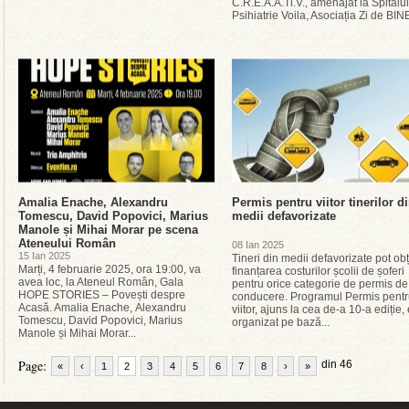
C.R.E.A.A.Ti.V., amenajat la Spitalu
Psihiatrie Voila, Asociația Zi de BINE
Amalia Enache, Alexandru
Permis pentru viitor tinerilor d
Tomescu, David Popovici, Marius
medii defavorizate
Manole și Mihai Morar pe scena
Ateneului Român
08 Ian 2025
15 Ian 2025
Tineri din medii defavorizate pot ob
Marți, 4 februarie 2025, ora 19:00, va
finanțarea costurilor școlii de șoferi
avea loc, la Ateneul Român, Gala
pentru orice categorie de permis de
HOPE STORIES – Povești despre
conducere. Programul Permis pent
Acasă. Amalia Enache, Alexandru
viitor, ajuns la cea de-a 10-a ediție,
Tomescu, David Popovici, Marius
organizat pe bază...
Manole și Mihai Morar...
Page:
din 46
«
‹
1
2
3
4
5
6
7
8
›
»