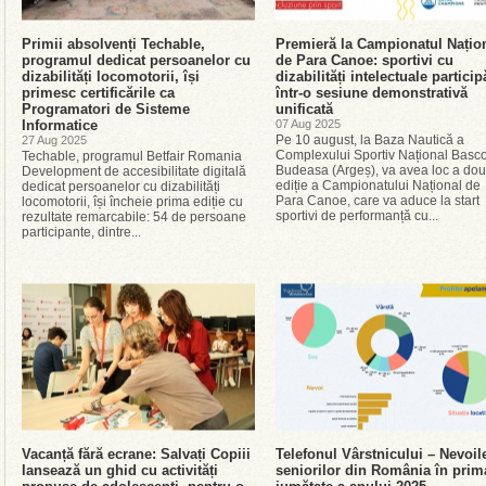
Primii absolvenți Techable,
Premieră la Campionatul Națio
programul dedicat persoanelor cu
de Para Canoe: sportivi cu
dizabilități locomotorii, își
dizabilități intelectuale particip
primesc certificările ca
într-o sesiune demonstrativă
Programatori de Sisteme
unificată
Informatice
07 Aug 2025
Pe 10 august, la Baza Nautică a
27 Aug 2025
Complexului Sportiv Național Basc
Techable, programul Betfair Romania
Budeasa (Argeș), va avea loc a do
Development de accesibilitate digitală
ediție a Campionatului Național de
dedicat persoanelor cu dizabilități
Para Canoe, care va aduce la start
locomotorii, își încheie prima ediție cu
sportivi de performanță cu...
rezultate remarcabile: 54 de persoane
participante, dintre...
Vacanță fără ecrane: Salvați Copiii
Telefonul Vârstnicului – Nevoil
lansează un ghid cu activități
seniorilor din România în prim