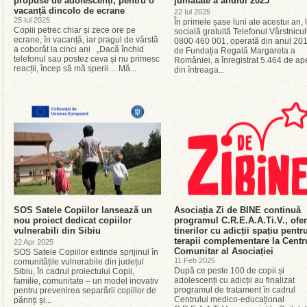
propuse de adolescenți, pentru o
jumătate a anului 2025
vacanță dincolo de ecrane
22 Iul 2025
25 Iul 2025
În primele șase luni ale acestui an, l
Copiii petrec chiar și zece ore pe
socială gratuită Telefonul Vârstnicul
ecrane, în vacanță, iar pragul de vârstă
0800 460 001, operată din anul 20
a coborât la cinci ani „Dacă închid
de Fundația Regală Margareta a
telefonul sau postez ceva și nu primesc
României, a înregistrat 5.464 de ape
reacții, încep să mă sperii… Mă...
din întreaga...
SOS Satele Copiilor lansează un
Asociația Zi de BINE continuă
nou proiect dedicat copiilor
programul C.R.E.A.A.Ti.V., ofe
vulnerabili din Sibiu
tinerilor cu adicții spațiu pentr
terapii complementare la Centr
22 Apr 2025
Comunitar al Asociației
SOS Satele Copiilor extinde sprijinul în
11 Feb 2025
comunitățile vulnerabile din județul
După ce peste 100 de copii și
Sibiu, în cadrul proiectului Copii,
adolescenți cu adicții au finalizat
familie, comunitate – un model inovativ
programul de tratament în cadrul
pentru prevenirea separării copiilor de
Centrului medico-educațional
părinți și...