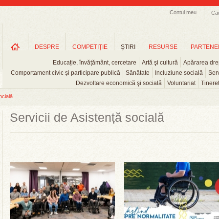
Contul meu
Ca
DESPRE
COMPETIȚIE
ŞTIRI
RESURSE
PARTENE
Educație, învățământ, cercetare
Artă şi cultură
Apărarea drep
Comportament civic şi participare publică
Sănătate
Incluziune socială
Serv
Dezvoltare economică şi socială
Voluntariat
Tinere
ocială
Servicii de Asistență socială