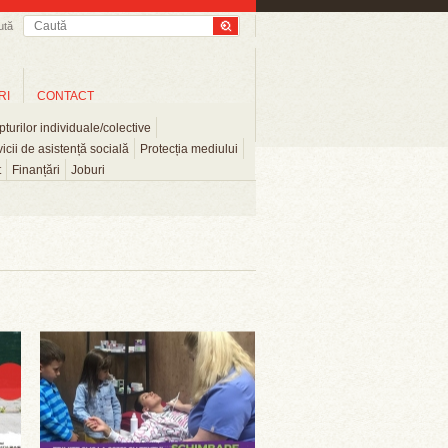
ută
RI
CONTACT
turilor individuale/colective
icii de asistență socială
Protecția mediului
t
Finanțări
Joburi