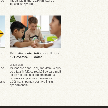
l de
înregistrat în anul 2024 un total de
...
10.480 de apeluri,...
in
Educație pentru toți copiii, Ediția
3 - Povestea lui Mateo
08 Ian 2025
ține
Mateo* are doar 8 ani, dar viața l-a pus
deja față în față cu realități pe care mulți
dintre noi abia ni le putem imagina.
ru
Locuiește împreună cu mama sa,
 este
Cătălina, și bunica bolnavă într-un
apartament mi...