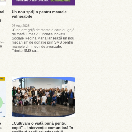
nal
Un nou sprijin pentru mamele
vulnerabile
ă
07 Aug 2025
·Cine are grijă de mamele care au grijă
de toată lumea? Fundația Inovații
Sociale Regina Maria lansează un nou
ov–
mecanism de donație prin SMS pentru
ua
mamele din medii defavorizate.
Trimite SMS cu...
e
„Cultivăm o viață bună pentru
a
copii” – Intervenție comunitară în