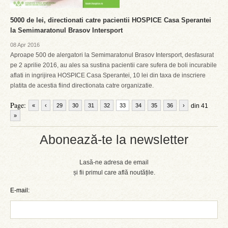
5000 de lei, directionati catre pacientii HOSPICE Casa Sperantei
la Semimaratonul Brasov Intersport
08 Apr 2016
Aproape 500 de alergatori la Semimaratonul Brasov Intersport, desfasurat
pe 2 aprilie 2016, au ales sa sustina pacientii care sufera de boli incurabile
aflati in ingrijirea HOSPICE Casa Sperantei, 10 lei din taxa de inscriere
platita de acestia fiind directionata catre organizatie.
Page:
«
‹
29
30
31
32
33
34
35
36
›
din 41
»
Abonează-te la newsletter
Lasă-ne adresa de email
și fii primul care află noutățile.
E-mail: