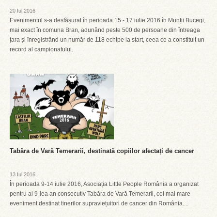
20 Iul 2016
Evenimentul s-a desfășurat în perioada 15 - 17 iulie 2016 în Munții Bucegi,
mai exact în comuna Bran, adunând peste 500 de persoane din întreaga
țara și înregistrând un număr de 118 echipe la start, ceea ce a constituit un
record al campionatului.
Tabăra de Vară Temerarii, destinată copiilor afectați de cancer
13 Iul 2016
În perioada 9-14 iulie 2016, Asociația Little People România a organizat
pentru al 9-lea an consecutiv Tabăra de Vară Temerarii, cel mai mare
eveniment destinat tinerilor supraviețuitori de cancer din România....