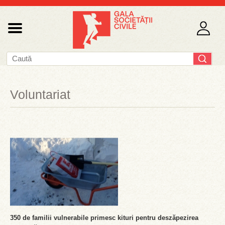
Voluntariat
350 de familii vulnerabile primesc kituri pentru deszăpezirea