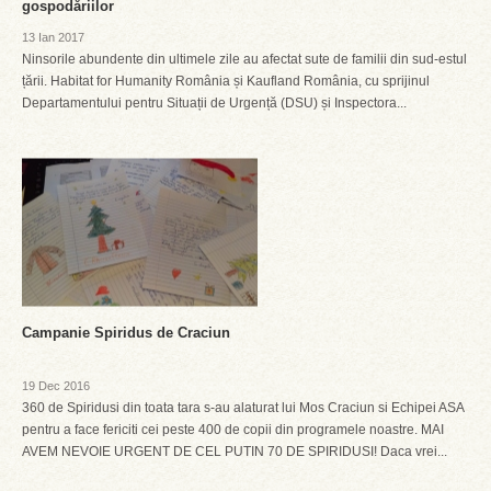
gospodăriilor
13 Ian 2017
Ninsorile abundente din ultimele zile au afectat sute de familii din sud-estul
țării. Habitat for Humanity România și Kaufland România, cu sprijinul
Departamentului pentru Situații de Urgență (DSU) și Inspectora...
Campanie Spiridus de Craciun
19 Dec 2016
360 de Spiridusi din toata tara s-au alaturat lui Mos Craciun si Echipei ASA
pentru a face fericiti cei peste 400 de copii din programele noastre. MAI
AVEM NEVOIE URGENT DE CEL PUTIN 70 DE SPIRIDUSI! Daca vrei...