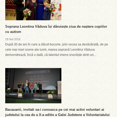
Soprana Leontina Văduva își dăruiește ziua de naștere copiilor
cu autism
29 Noi 2016
După 30 de ani în care a dăruit bucurie, prin vocea sa desăvârșită, de pe
cele mai mari scene ale lumii, marea soprană Leontina Văduva
demonstrează, încă o dată, că talentul imens izvorăște dintr-un...
Bacauanii, invitati sa-i cunoasca pe cei mai activi voluntari ai
judetului la cea de a X-a editie a Galei Judetene a Voluntariatului