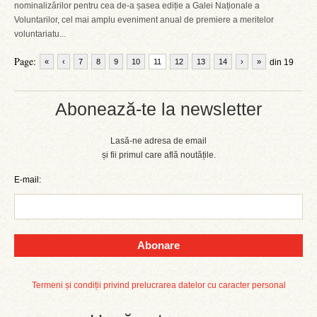
nominalizărilor pentru cea de-a șasea ediție a Galei Naționale a
Voluntarilor, cel mai amplu eveniment anual de premiere a meritelor
voluntariatu...
Page:
«
‹
7
8
9
10
11
12
13
14
›
»
din 19
Abonează-te la newsletter
Lasă-ne adresa de email
și fii primul care află noutățile.
E-mail:
Abonare
Termeni și condiții privind prelucrarea datelor cu caracter personal