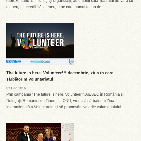
reprezentând 15 instituţii şi organizaţii, au umplut sala Teatrului de Vară cu
o energie incredibilă, o energie pe care numai un an de...
The future is here. Volunteer! 5 decembrie, ziua în care
sărbătorim voluntariatul
03 Dec 2016
Prin campania “The future is here. Volunteer!”, AIESEC în România și
Delegații României de Tineret la ONU, vrem să sărbătorim Ziua
Internațională a Voluntarului și să promovăm valorile voluntariatului...