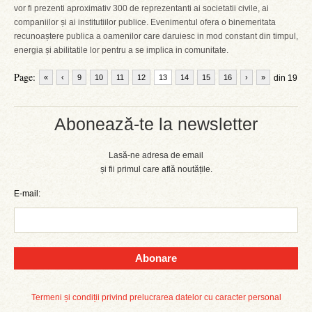
vor fi prezenti aproximativ 300 de reprezentanti ai societatii civile, ai
companiilor și ai institutiilor publice. Evenimentul ofera o binemeritata
recunoaștere publica a oamenilor care daruiesc in mod constant din timpul,
energia și abilitatile lor pentru a se implica in comunitate.
Page:
«
‹
9
10
11
12
13
14
15
16
›
»
din 19
Abonează-te la newsletter
Lasă-ne adresa de email
și fii primul care află noutățile.
E-mail:
Abonare
Termeni și condiții privind prelucrarea datelor cu caracter personal