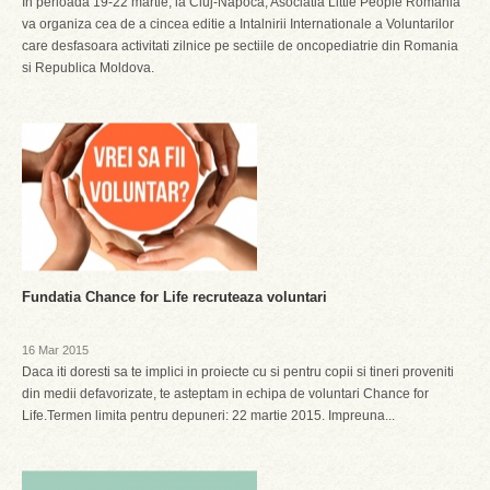
In perioada 19-22 martie, la Cluj-Napoca, Asociatia Little People Romania
va organiza cea de a cincea editie a Intalnirii Internationale a Voluntarilor
care desfasoara activitati zilnice pe sectiile de oncopediatrie din Romania
si Republica Moldova.
Fundatia Chance for Life recruteaza voluntari
16 Mar 2015
Daca iti doresti sa te implici in proiecte cu si pentru copii si tineri proveniti
din medii defavorizate, te asteptam in echipa de voluntari Chance for
Life.Termen limita pentru depuneri: 22 martie 2015. Impreuna...