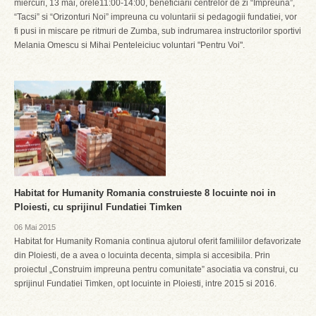
miercuri, 13 mai, orele11:00-14:00, beneficiarii centrelor de zi “Impreuna”,
“Tacsi” si “Orizonturi Noi” impreuna cu voluntarii si pedagogii fundatiei, vor
fi pusi in miscare pe ritmuri de Zumba, sub indrumarea instructorilor sportivi
Melania Omescu si Mihai Penteleiciuc voluntari "Pentru Voi".
Habitat for Humanity Romania construieste 8 locuinte noi in
Ploiesti, cu sprijinul Fundatiei Timken
06 Mai 2015
Habitat for Humanity Romania continua ajutorul oferit familiilor defavorizate
din Ploiesti, de a avea o locuinta decenta, simpla si accesibila. Prin
proiectul „Construim impreuna pentru comunitate” asociatia va construi, cu
sprijinul Fundatiei Timken, opt locuinte in Ploiesti, intre 2015 si 2016.