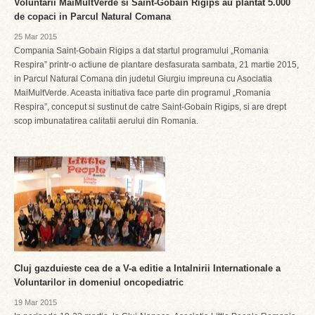
Voluntarii MaiMultVerde si Saint-Gobain Rigips au plantat 5.000
de copaci in Parcul Natural Comana
25 Mar 2015
Compania Saint-Gobain Rigips a dat startul programului „Romania
Respira” printr-o actiune de plantare desfasurata sambata, 21 martie 2015,
in Parcul Natural Comana din judetul Giurgiu impreuna cu Asociatia
MaiMultVerde. Aceasta initiativa face parte din programul „Romania
Respira”, conceput si sustinut de catre Saint-Gobain Rigips, si are drept
scop imbunatatirea calitatii aerului din Romania.
Cluj gazduieste cea de a V-a editie a Intalnirii Internationale a
Voluntarilor in domeniul oncopediatric
19 Mar 2015