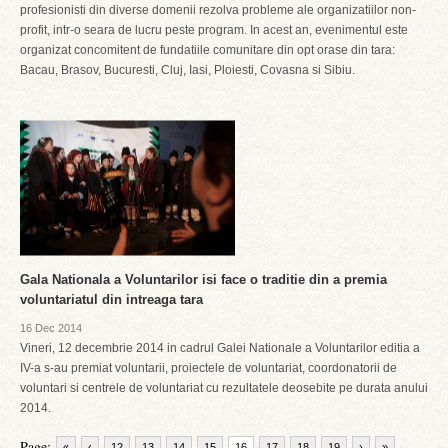
profesionisti din diverse domenii rezolva probleme ale organizatiilor non-
profit, intr-o seara de lucru peste program. In acest an, evenimentul este
organizat concomitent de fundatiile comunitare din opt orase din tara:
Bacau, Brasov, Bucuresti, Cluj, Iasi, Ploiesti, Covasna si Sibiu.
Gala Nationala a Voluntarilor isi face o traditie din a premia
voluntariatul din intreaga tara
16 Dec 2014
Vineri, 12 decembrie 2014 in cadrul Galei Nationale a Voluntarilor editia a
IV-a s-au premiat voluntarii, proiectele de voluntariat, coordonatorii de
voluntari si centrele de voluntariat cu rezultatele deosebite pe durata anului
2014.
Page:
«
‹
12
13
14
15
16
17
18
19
›
»