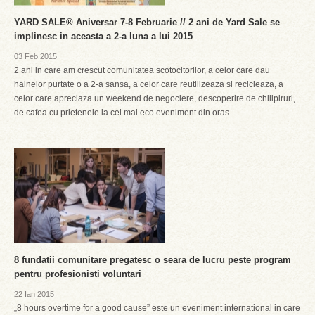
YARD SALE® Aniversar 7-8 Februarie // 2 ani de Yard Sale se
implinesc in aceasta a 2-a luna a lui 2015
03 Feb 2015
2 ani in care am crescut comunitatea scotocitorilor, a celor care dau
hainelor purtate o a 2-a sansa, a celor care reutilizeaza si recicleaza, a
celor care apreciaza un weekend de negociere, descoperire de chilipiruri,
de cafea cu prietenele la cel mai eco eveniment din oras.
8 fundatii comunitare pregatesc o seara de lucru peste program
pentru profesionisti voluntari
22 Ian 2015
„8 hours overtime for a good cause” este un eveniment international in care