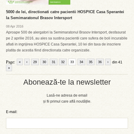
5000 de lei, directionati catre pacientii HOSPICE Casa Sperantei
la Semimaratonul Brasov Intersport
08 Apr 2016
Aproape 500 de alergatori la Semimaratonul Brasov Intersport, desfasurat
pe 2 aprilie 2016, au ales sa sustina pacientii care sufera de boli incurabile
aflati in ingrijirea HOSPICE Casa Sperantei, 10 lei din taxa de inscriere
platita de acestia fiind directionata catre organizatie.
Page:
«
‹
29
30
31
32
33
34
35
36
›
din 41
»
Abonează-te la newsletter
Lasă-ne adresa de email
și fii primul care află noutățile.
E-mail: