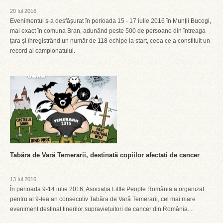
20 Iul 2016
Evenimentul s-a desfășurat în perioada 15 - 17 iulie 2016 în Munții Bucegi,
mai exact în comuna Bran, adunând peste 500 de persoane din întreaga
țara și înregistrând un număr de 118 echipe la start, ceea ce a constituit un
record al campionatului.
Tabăra de Vară Temerarii, destinată copiilor afectați de cancer
13 Iul 2016
În perioada 9-14 iulie 2016, Asociația Little People România a organizat
pentru al 9-lea an consecutiv Tabăra de Vară Temerarii, cel mai mare
eveniment destinat tinerilor supraviețuitori de cancer din România....