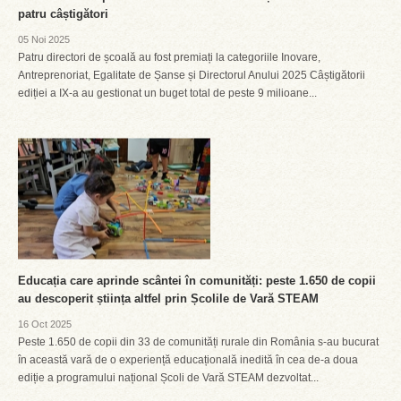
patru câștigători
05 Noi 2025
Patru directori de școală au fost premiați la categoriile Inovare,
Antreprenoriat, Egalitate de Șanse și Directorul Anului 2025 Câștigătorii
ediției a IX-a au gestionat un buget total de peste 9 milioane...
Educația care aprinde scântei în comunități: peste 1.650 de copii
au descoperit știința altfel prin Școlile de Vară STEAM
16 Oct 2025
Peste 1.650 de copii din 33 de comunități rurale din România s-au bucurat
în această vară de o experiență educațională inedită în cea de-a doua
ediție a programului național Școli de Vară STEAM dezvoltat...