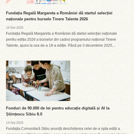
Fundația Regală Margareta a României dă startul selecției
naționale pentru bursele Tinere Talente 2026
14 Noi 2025
Fundația Regală Margareta a României dă startul selecției naționale
pentru ediția 2026 a burselor din cadrul programului național Tinere
Talente, ajuns la cea de-a 18-a ediție. Până pe 3 decembrie 2025,...
Fonduri de 90.000 de lei pentru educație digitală și AI la
Științescu Sibiu 8.0
14 Noi 2025
Fundația Comunitară Sibiu anunță deschiderea celei de-a opta ediții a