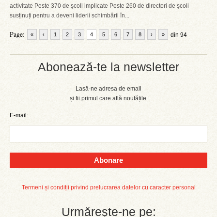
activitate Peste 370 de școli implicate Peste 260 de directori de școli
susținuți pentru a deveni liderii schimbării în...
Page:
«
‹
1
2
3
4
5
6
7
8
›
»
din 94
Abonează-te la newsletter
Lasă-ne adresa de email
și fii primul care află noutățile.
E-mail:
Abonare
Termeni și condiții privind prelucrarea datelor cu caracter personal
Urmărește-ne pe: