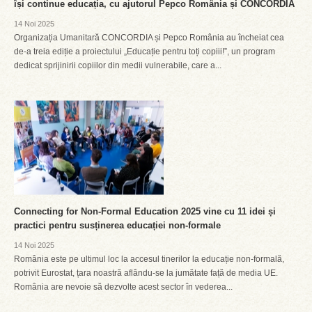
își continue educația, cu ajutorul Pepco România și CONCORDIA
14 Noi 2025
Organizația Umanitară CONCORDIA și Pepco România au încheiat cea
de-a treia ediție a proiectului „Educație pentru toți copiii!”, un program
dedicat sprijinirii copiilor din medii vulnerabile, care a...
Connecting for Non-Formal Education 2025 vine cu 11 idei și
practici pentru susținerea educației non-formale
14 Noi 2025
România este pe ultimul loc la accesul tinerilor la educație non-formală,
potrivit Eurostat, țara noastră aflându-se la jumătate față de media UE.
România are nevoie să dezvolte acest sector în vederea...