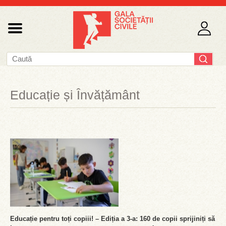
Educație și Învățământ
Educație pentru toți copiii! – Ediția a 3-a: 160 de copii sprijiniți să