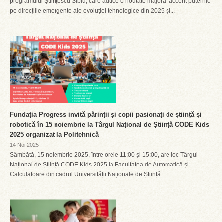
programului Științescu Sibiu, care aduce o noutate majoră: accent puternic
pe direcțiile emergente ale evoluției tehnologice din 2025 și...
Fundația Progress invită părinții și copii pasionați de știință și
robotică în 15 noiembrie la Târgul Național de Știință CODE Kids
2025 organizat la Politehnică
14 Noi 2025
Sâmbătă, 15 noiembrie 2025, între orele 11:00 și 15:00, are loc Târgul
Național de Știință CODE Kids 2025 la Facultatea de Automatică și
Calculatoare din cadrul Universității Naționale de Știință...