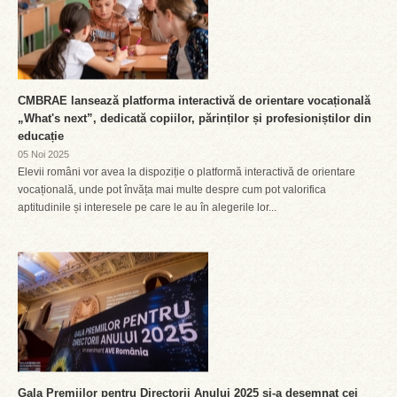
CMBRAE lansează platforma interactivă de orientare vocațională
„What's next”, dedicată copiilor, părinților și profesioniștilor din
educație
05 Noi 2025
Elevii români vor avea la dispoziție o platformă interactivă de orientare
vocațională, unde pot învăța mai multe despre cum pot valorifica
aptitudinile și interesele pe care le au în alegerile lor...
Gala Premiilor pentru Directorii Anului 2025 și-a desemnat cei