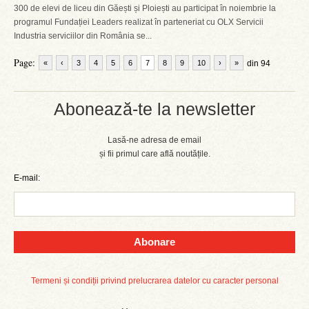
300 de elevi de liceu din Găești și Ploiești au participat în noiembrie la
programul Fundației Leaders realizat în parteneriat cu OLX Servicii
Industria serviciilor din România se...
Page:
«
‹
3
4
5
6
7
8
9
10
›
»
din 94
Abonează-te la newsletter
Lasă-ne adresa de email
și fii primul care află noutățile.
E-mail:
Abonare
Termeni și condiții privind prelucrarea datelor cu caracter personal