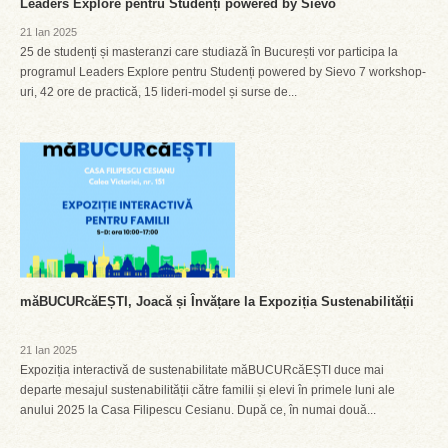
Leaders Explore pentru Studenți powered by Sievo
21 Ian 2025
25 de studenți și masteranzi care studiază în București vor participa la
programul Leaders Explore pentru Studenți powered by Sievo 7 workshop-
uri, 42 ore de practică, 15 lideri-model și surse de...
măBUCURcăEȘTI, Joacă și Învățare la Expoziția Sustenabilității
21 Ian 2025
Expoziția interactivă de sustenabilitate măBUCURcăEȘTI duce mai
departe mesajul sustenabilității către familii și elevi în primele luni ale
anului 2025 la Casa Filipescu Cesianu. După ce, în numai două...