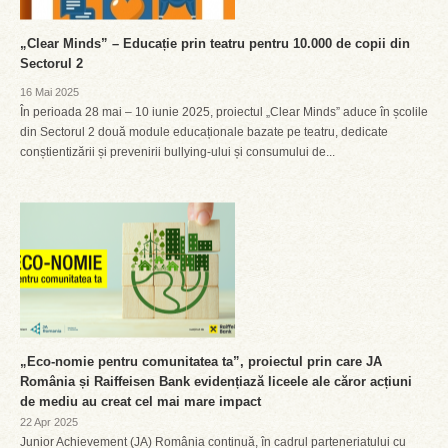
„Clear Minds” – Educație prin teatru pentru 10.000 de copii din
Sectorul 2
16 Mai 2025
În perioada 28 mai – 10 iunie 2025, proiectul „Clear Minds” aduce în școlile
din Sectorul 2 două module educaționale bazate pe teatru, dedicate
conștientizării și prevenirii bullying-ului și consumului de...
„Eco-nomie pentru comunitatea ta”, proiectul prin care JA
România și Raiffeisen Bank evidențiază liceele ale căror acțiuni
de mediu au creat cel mai mare impact
22 Apr 2025
Junior Achievement (JA) România continuă, în cadrul parteneriatului cu