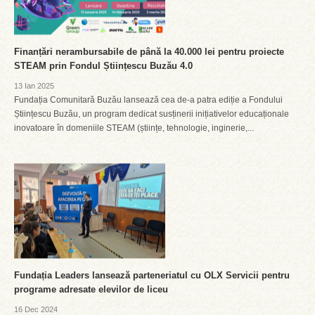
Finanțări nerambursabile de până la 40.000 lei pentru proiecte
STEAM prin Fondul Științescu Buzău 4.0
13 Ian 2025
Fundația Comunitară Buzău lansează cea de-a patra ediție a Fondului
Științescu Buzău, un program dedicat susținerii inițiativelor educaționale
inovatoare în domeniile STEAM (științe, tehnologie, inginerie,...
Fundația Leaders lansează parteneriatul cu OLX Servicii pentru
programe adresate elevilor de liceu
16 Dec 2024