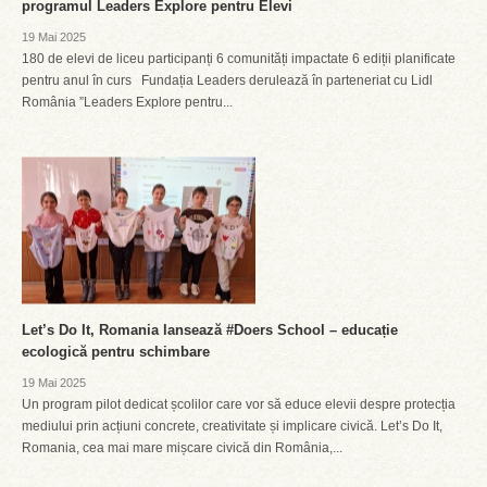
programul Leaders Explore pentru Elevi
19 Mai 2025
180 de elevi de liceu participanți 6 comunități impactate 6 ediții planificate
pentru anul în curs Fundația Leaders derulează în parteneriat cu Lidl
România ”Leaders Explore pentru...
Let’s Do It, Romania lansează #Doers School – educație
ecologică pentru schimbare
19 Mai 2025
Un program pilot dedicat școlilor care vor să educe elevii despre protecția
mediului prin acțiuni concrete, creativitate și implicare civică. Let’s Do It,
Romania, cea mai mare mișcare civică din România,...