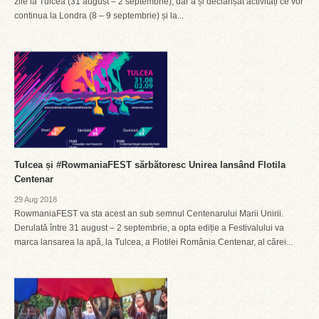
zile la Tulcea (31 august – 2 septembrie), dar a și declanșat activități ce vor
continua la Londra (8 – 9 septembrie) și la...
Tulcea și #RowmaniaFEST sărbătoresc Unirea lansând Flotila
Centenar
29 Aug 2018
RowmaniaFEST va sta acest an sub semnul Centenarului Marii Unirii.
Derulată între 31 august – 2 septembrie, a opta ediție a Festivalului va
marca lansarea la apă, la Tulcea, a Flotilei România Centenar, al cărei...