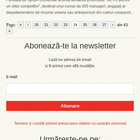
Fundatia de Sprijin Comunitar anunta lansarea proiectului “ACTIV pentru
un viitor competitiv!”, destinat unui numar de 405 manageri, angajați ai
departamentelor de resurse umane sau antreprenori din cadrul companiil...
Page:
«
‹
20
21
22
23
24
25
26
27
›
din 43
»
Abonează-te la newsletter
Lasă-ne adresa de email
și fii primul care află noutățile.
E-mail:
Abonare
Termeni și condiții privind prelucrarea datelor cu caracter personal
Urmărește-ne pe: