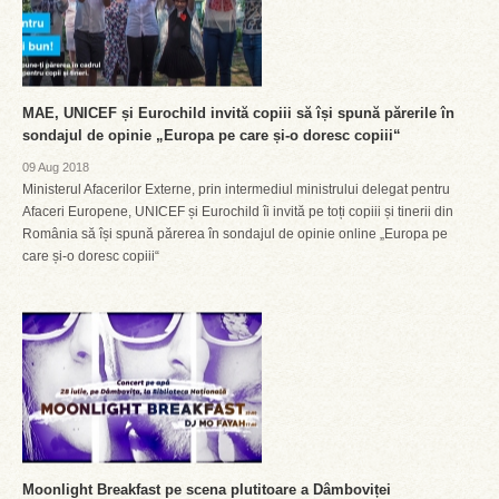
MAE, UNICEF și Eurochild invită copiii să își spună părerile în
sondajul de opinie „Europa pe care și-o doresc copiii“
09 Aug 2018
Ministerul Afacerilor Externe, prin intermediul ministrului delegat pentru
Afaceri Europene, UNICEF și Eurochild îi invită pe toți copiii și tinerii din
România să își spună părerea în sondajul de opinie online „Europa pe
care și-o doresc copiii“
Moonlight Breakfast pe scena plutitoare a Dâmboviței