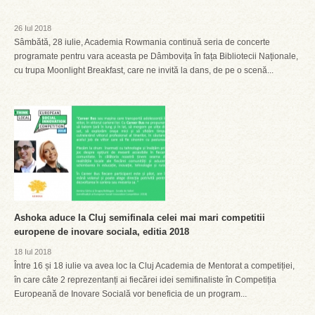
26 Iul 2018
Sâmbătă, 28 iulie, Academia Rowmania continuă seria de concerte
programate pentru vara aceasta pe Dâmbovița în fața Bibliotecii Naționale,
cu trupa Moonlight Breakfast, care ne invită la dans, de pe o scenă...
Ashoka aduce la Cluj semifinala celei mai mari competitii
europene de inovare sociala, editia 2018
18 Iul 2018
Între 16 și 18 iulie va avea loc la Cluj Academia de Mentorat a competiției,
în care câte 2 reprezentanți ai fiecărei idei semifinaliste în Competiția
Europeană de Inovare Socială vor beneficia de un program...