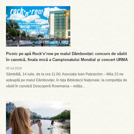
Picnic pe apă Rock’n’row pe malul Dâmboviței: concurs de vâslit
în canotcă, finala mică a Campionatului Mondial și concert URMA
05 Iul 2018
Sâmbătă, 14 iulie, de la ora 11:00, Asociația Ivan Patzaichin – Mila 23 ne
așteaptă pe malul Dâmboviței, în fața Bibliotecii Naționale, la competiția de
vâslit în canotcă Descoperă Rowmania – ediția...