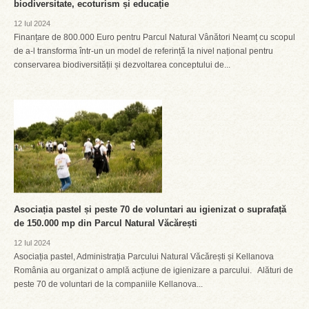
biodiversitate, ecoturism și educație
12 Iul 2024
Finanțare de 800.000 Euro pentru Parcul Natural Vânători Neamț cu scopul
de a-l transforma într-un un model de referință la nivel național pentru
conservarea biodiversității și dezvoltarea conceptului de...
Asociația pastel și peste 70 de voluntari au igienizat o suprafață
de 150.000 mp din Parcul Natural Văcărești
12 Iul 2024
Asociația pastel, Administrația Parcului Natural Văcărești și Kellanova
România au organizat o amplă acțiune de igienizare a parcului. Alături de
peste 70 de voluntari de la companiile Kellanova...