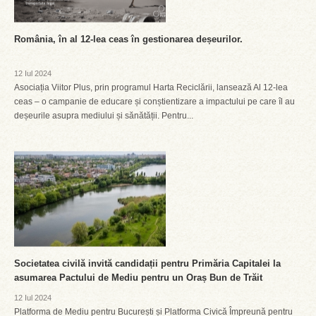
România, în al 12-lea ceas în gestionarea deșeurilor.
12 Iul 2024
Asociația Viitor Plus, prin programul Harta Reciclării, lansează Al 12-lea
ceas – o campanie de educare și conștientizare a impactului pe care îl au
deșeurile asupra mediului și sănătății. Pentru...
Societatea civilă invită candidații pentru Primăria Capitalei la
asumarea Pactului de Mediu pentru un Oraș Bun de Trăit
12 Iul 2024
Platforma de Mediu pentru București și Platforma Civică Împreună pentru