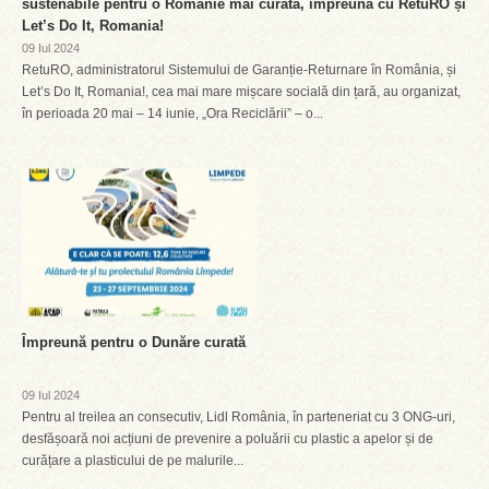
sustenabile pentru o Românie mai curată, împreună cu RetuRO și
Let’s Do It, Romania!
09 Iul 2024
RetuRO, administratorul Sistemului de Garanție-Returnare în România, și
Let’s Do It, Romania!, cea mai mare mișcare socială din țară, au organizat,
în perioada 20 mai – 14 iunie, „Ora Reciclării” – o...
Împreună pentru o Dunăre curată
09 Iul 2024
Pentru al treilea an consecutiv, Lidl România, în parteneriat cu 3 ONG-uri,
desfășoară noi acțiuni de prevenire a poluării cu plastic a apelor și de
curățare a plasticului de pe malurile...