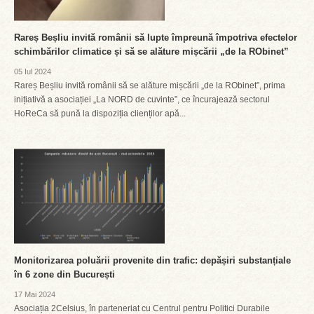
Rareș Beșliu invită românii să lupte împreună împotriva efectelor
schimbărilor climatice și să se alăture mișcării „de la RObinet”
05 Iul 2024
Rareș Beșliu invită românii să se alăture mișcării „de la RObinet”, prima
inițiativă a asociației „La NORD de cuvinte”, ce încurajează sectorul
HoReCa să pună la dispoziția clienților apă...
Monitorizarea poluării provenite din trafic: depășiri substanțiale
în 6 zone din București
17 Mai 2024
Asociația 2Celsius, în parteneriat cu Centrul pentru Politici Durabile