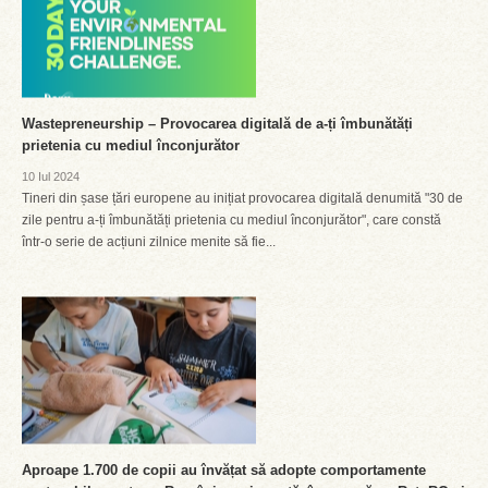
Wastepreneurship – Provocarea digitală de a-ți îmbunătăți
prietenia cu mediul înconjurător
10 Iul 2024
Tineri din șase țări europene au inițiat provocarea digitală denumită "30 de
zile pentru a-ți îmbunătăți prietenia cu mediul înconjurător", care constă
într-o serie de acțiuni zilnice menite să fie...
Aproape 1.700 de copii au învățat să adopte comportamente